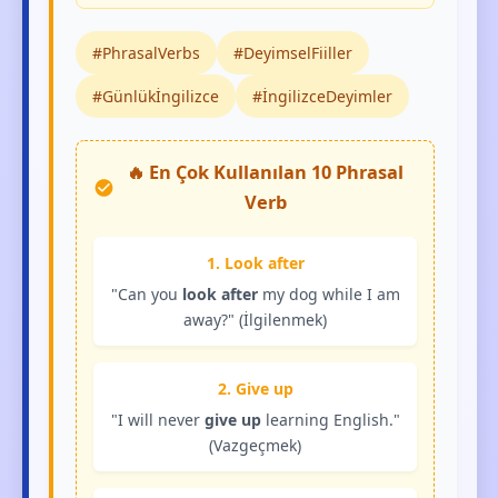
#PhrasalVerbs
#DeyimselFiiller
#Günlükİngilizce
#İngilizceDeyimler
🔥 En Çok Kullanılan 10 Phrasal
Verb
1. Look after
"Can you
look after
my dog while I am
away?" (İlgilenmek)
2. Give up
"I will never
give up
learning English."
(Vazgeçmek)