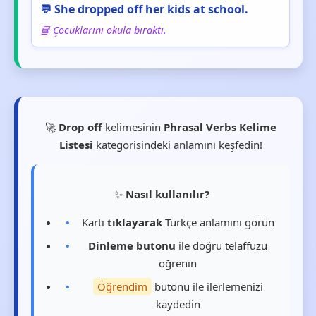
💬 She dropped off her kids at school.
📘 Çocuklarını okula bıraktı.
🚀
Drop off
kelimesinin
Phrasal Verbs Kelime
Listesi
kategorisindeki anlamını keşfedin!
✨
Nasıl kullanılır?
Kartı
tıklayarak
Türkçe anlamını görün
Dinleme butonu
ile doğru telaffuzu
öğrenin
Öğrendim
butonu ile ilerlemenizi
kaydedin