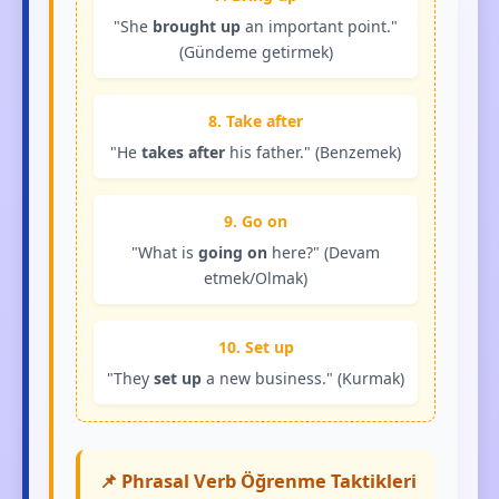
"She
brought up
an important point."
(Gündeme getirmek)
8. Take after
"He
takes after
his father." (Benzemek)
9. Go on
"What is
going on
here?" (Devam
etmek/Olmak)
10. Set up
"They
set up
a new business." (Kurmak)
📌 Phrasal Verb Öğrenme Taktikleri