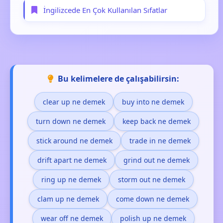
İngilizcede En Çok Kullanılan Sıfatlar
Bu kelimelere de çalışabilirsin:
clear up ne demek
buy into ne demek
turn down ne demek
keep back ne demek
stick around ne demek
trade in ne demek
drift apart ne demek
grind out ne demek
ring up ne demek
storm out ne demek
clam up ne demek
come down ne demek
wear off ne demek
polish up ne demek