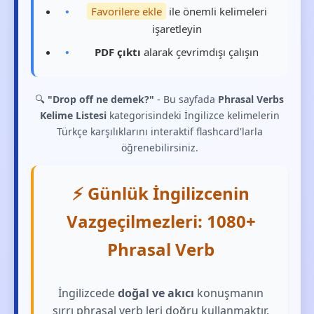
Favorilere ekle
ile önemli kelimeleri
işaretleyin
PDF çıktı
alarak çevrimdışı çalışın
🔍
"Drop off ne demek?"
- Bu sayfada
Phrasal Verbs
Kelime Listesi
kategorisindeki İngilizce kelimelerin
Türkçe karşılıklarını interaktif flashcard'larla
öğrenebilirsiniz.
⚡ Günlük İngilizcenin
Vazgeçilmezleri: 1080+
Phrasal Verb
İngilizcede
doğal ve akıcı
konuşmanın
sırrı phrasal verb leri doğru kullanmaktır.