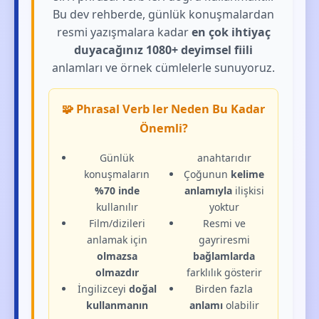
Bu dev rehberde, günlük konuşmalardan
resmi yazışmalara kadar
en çok ihtiyaç
duyacağınız 1080+ deyimsel fiili
anlamları ve örnek cümlelerle sunuyoruz.
🧩 Phrasal Verb ler Neden Bu Kadar
Önemli?
Günlük
anahtarıdır
konuşmaların
Çoğunun
kelime
%70 inde
anlamıyla
ilişkisi
kullanılır
yoktur
Film/dizileri
Resmi ve
anlamak için
gayriresmi
olmazsa
bağlamlarda
olmazdır
farklılık gösterir
İngilizceyi
doğal
Birden fazla
kullanmanın
anlamı
olabilir