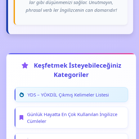
lar gibi düşünmenizi sağlar. Unutmayın,
phrasal verb ler İngilizcenin can damarıdır!
Keşfetmek İsteyebileceğiniz
Kategoriler
YDS – YÖKDİL Çıkmış Kelimeler Listesi
Günlük Hayatta En Çok Kullanılan İngilizce
Cümleler