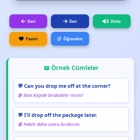
Geri
İleri
Dinle
Favori
Öğrendim
📖 Örnek Cümleler
💬 Can you drop me off at the corner?
📘 Beni köşede bırakabilir misin?
💬 I'll drop off the package later.
📘 Paketi daha sonra bırakırım.