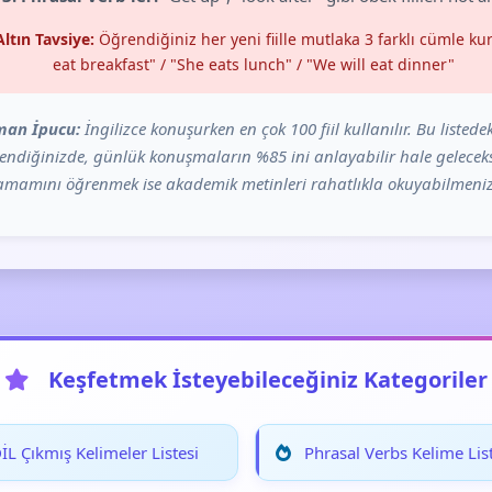
Altın Tavsiye:
Öğrendiğiniz her yeni fiille mutlaka 3 farklı cümle kur
eat breakfast" / "She eats lunch" / "We will eat dinner"
man İpucu:
İngilizce konuşurken en çok 100 fiil kullanılır. Bu listedek
ğrendiğinizde, günlük konuşmaların %85 ini anlayabilir hale geleceks
 tamamını öğrenmek ise akademik metinleri rahatlıkla okuyabilmeniz
Keşfetmek İsteyebileceğiniz Kategoriler
L Çıkmış Kelimeler Listesi
Phrasal Verbs Kelime List