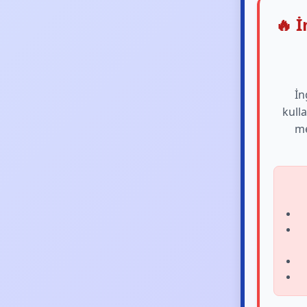
🔥 İ
İn
kull
me