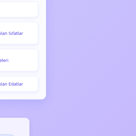
lan Sıfatlar
eleri
ılan Edatlar