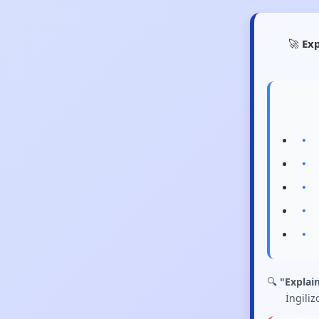
🚀
Exp
🔍
"Explai
İngiliz