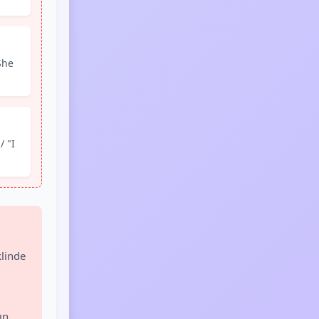
She
/ "I
klinde
ın