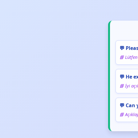
💬 Plea
📘 Lütfen
💬 He e
📘 İyi açı
💬 Can 
📘 Açıkla