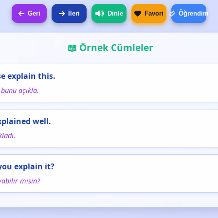
Geri
İleri
Dinle
Favori
Öğrendim
📖 Örnek Cümleler
se explain this.
 bunu açıkla.
xplained well.
kladı.
you explain it?
yabilir misin?