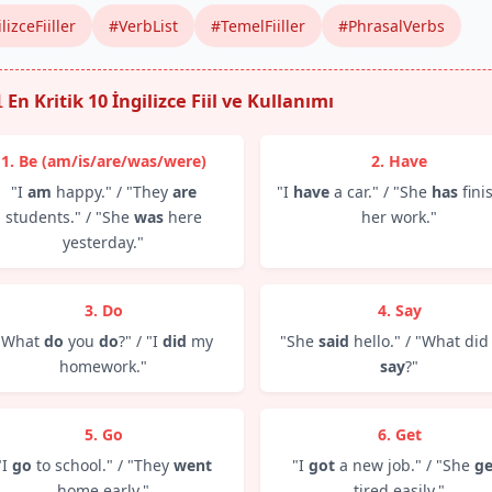
lizceFiiller
#VerbList
#TemelFiiller
#PhrasalVerbs
 En Kritik 10 İngilizce Fiil ve Kullanımı
1. Be (am/is/are/was/were)
2. Have
"I
am
happy." / "They
are
"I
have
a car." / "She
has
fini
students." / "She
was
here
her work."
yesterday."
3. Do
4. Say
"What
do
you
do
?" / "I
did
my
"She
said
hello." / "What did
homework."
say
?"
5. Go
6. Get
"I
go
to school." / "They
went
"I
got
a new job." / "She
ge
home early."
tired easily."