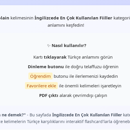
lain
kelimesinin
İngilizcede En Çok Kullanılan Fiiller
kategori
anlamını keşfedin!
✨
Nasıl kullanılır?
Kartı
tıklayarak
Türkçe anlamını görün
Dinleme butonu
ile doğru telaffuzu öğrenin
Öğrendim
butonu ile ilerlemenizi kaydedin
Favorilere ekle
ile önemli kelimeleri işaretleyin
PDF çıktı
alarak çevrimdışı çalışın
n ne demek?"
- Bu sayfada
İngilizcede En Çok Kullanılan Fiiller
kat
ce kelimelerin Türkçe karşılıklarını interaktif flashcard'larla öğrenebi