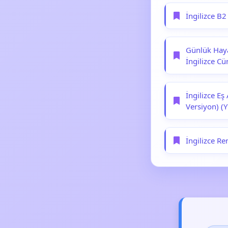
İngilizce B2
Günlük Haya
İngilizce Cü
İngilizce Eş
Versiyon) (
İngilizce Re