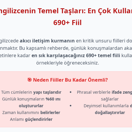
ngilizcenin Temel Taşları: En Çok Kulla
690+ Fiil
gilizcede
akıcı iletişim kurmanın
en kritik unsuru fiilleri d
anmaktır. Bu kapsamlı rehberde, günlük konuşmalardan ak
tinlere kadar
en sık karşılaşacağınız 690+ temel fiili
kull
örnekleriyle öğreneceksiniz.
🎯 Neden Fiiller Bu Kadar Önemli?
Tüm cümlelerin
yapı taşlarıdır
Phrasal verblerle
ifade zeng
Günlük konuşmaların
%60 ını
sağlarlar
oluştururlar
Deyimsel kullanımlarla
d
Zaman kullanımını
belirlerler
doğallaştırırlar
Anlamı
güçlendirirler