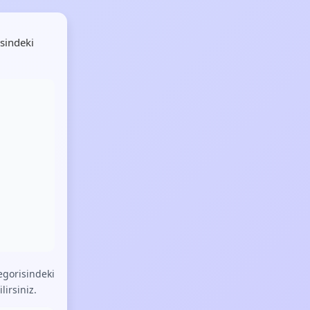
sindeki
egorisindeki
lirsiniz.