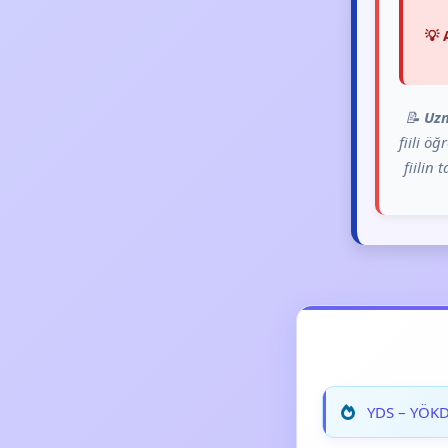
💡 
📝
Uz
fiili ö
fiilin
YDS – YÖKDİ