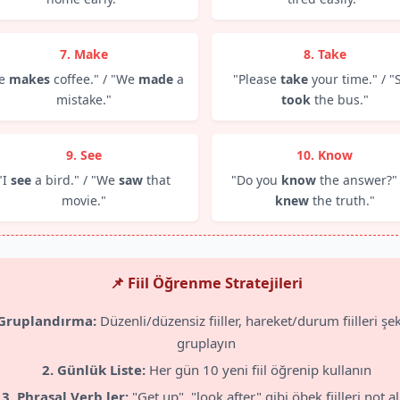
7. Make
8. Take
He
makes
coffee." / "We
made
a
"Please
take
your time." / "
mistake."
took
the bus."
9. See
10. Know
"I
see
a bird." / "We
saw
that
"Do you
know
the answer?" 
movie."
knew
the truth."
📌 Fiil Öğrenme Stratejileri
 Gruplandırma:
Düzenli/düzensiz fiiller, hareket/durum fiilleri şe
gruplayın
2. Günlük Liste:
Her gün 10 yeni fiil öğrenip kullanın
3. Phrasal Verb ler:
"Get up", "look after" gibi öbek fiilleri not al