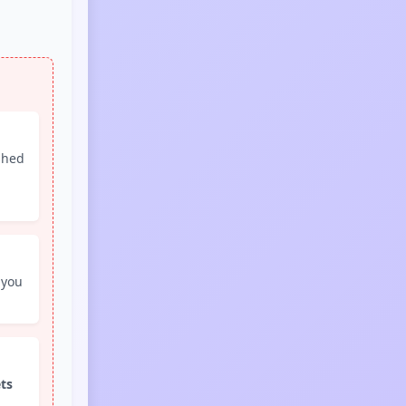
shed
 you
ts