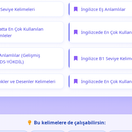
 Seviye Kelimeleri
İngilizce Eş Anlamlılar
tta En Çok Kullanılan
İngilizcede En Çok Kullanı
mleler
 Anlamlılar (Gelişmiş
İngilizce B1 Seviye Kelim
YDS-YÖKDİL)
nkler ve Desenler Kelimeleri
İngilizcede En Çok Kullan
Bu kelimelere de çalışabilirsin: