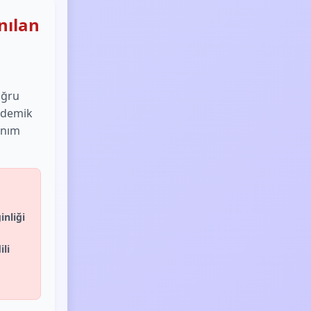
nılan
oğru
ademik
anım
inliği
ili