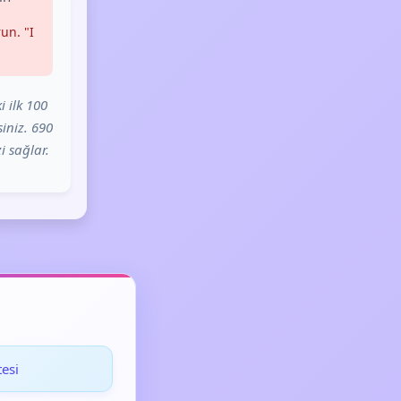
un. "I
i ilk 100
iniz. 690
i sağlar.
esi