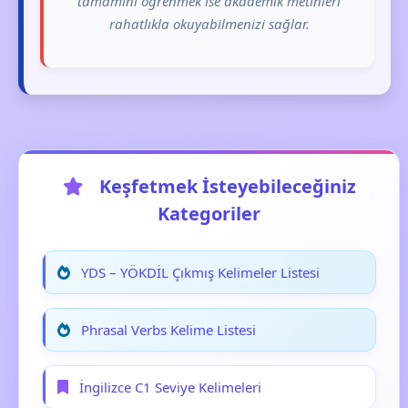
tamamını öğrenmek ise akademik metinleri
rahatlıkla okuyabilmenizi sağlar.
Keşfetmek İsteyebileceğiniz
Kategoriler
YDS – YÖKDİL Çıkmış Kelimeler Listesi
Phrasal Verbs Kelime Listesi
İngilizce C1 Seviye Kelimeleri