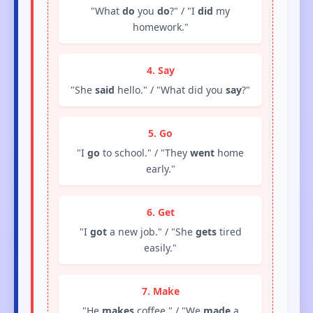
"What
do
you
do
?" / "I
did
my
homework."
4. Say
"She
said
hello." / "What did you
say
?"
5. Go
"I
go
to school." / "They
went
home
early."
6. Get
"I
got
a new job." / "She
gets
tired
easily."
7. Make
"He
makes
coffee." / "We
made
a