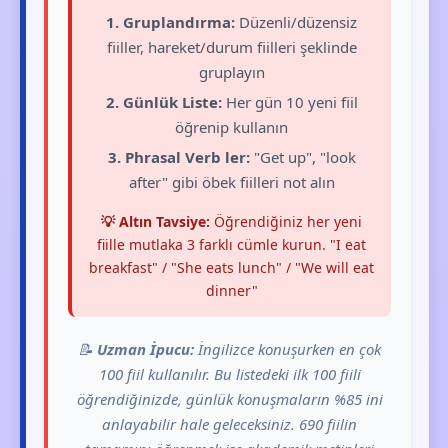
1. Gruplandırma:
Düzenli/düzensiz
fiiller, hareket/durum fiilleri şeklinde
gruplayın
2. Günlük Liste:
Her gün 10 yeni fiil
öğrenip kullanın
3. Phrasal Verb ler:
"Get up", "look
after" gibi öbek fiilleri not alın
💡 Altın Tavsiye:
Öğrendiğiniz her yeni
fiille mutlaka 3 farklı cümle kurun. "I eat
breakfast" / "She eats lunch" / "We will eat
dinner"
📝
Uzman İpucu:
İngilizce konuşurken en çok
100 fiil kullanılır. Bu listedeki ilk 100 fiili
öğrendiğinizde, günlük konuşmaların %85 ini
anlayabilir hale geleceksiniz. 690 fiilin