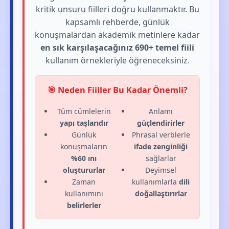
kritik unsuru fiilleri doğru kullanmaktır. Bu
kapsamlı rehberde, günlük
konuşmalardan akademik metinlere kadar
en sık karşılaşacağınız 690+ temel fiili
kullanım örnekleriyle öğreneceksiniz.
🎯 Neden Fiiller Bu Kadar Önemli?
Tüm cümlelerin
Anlamı
yapı taşlarıdır
güçlendirirler
Günlük
Phrasal verblerle
konuşmaların
ifade zenginliği
%60 ını
sağlarlar
oluştururlar
Deyimsel
Zaman
kullanımlarla
dili
kullanımını
doğallaştırırlar
belirlerler