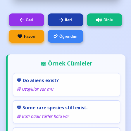
Geri
İleri
Dinle
Favori
Öğrendim
📖 Örnek Cümleler
💬 Do aliens exist?
📘 Uzaylılar var mı?
💬 Some rare species still exist.
📘 Bazı nadir türler hala var.