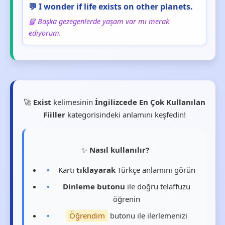
💬 I wonder if life exists on other planets.
📘 Başka gezegenlerde yaşam var mı merak
ediyorum.
🚀
Exist
kelimesinin
İngilizcede En Çok Kullanılan
Fiiller
kategorisindeki anlamını keşfedin!
✨
Nasıl kullanılır?
Kartı
tıklayarak
Türkçe anlamını görün
Dinleme butonu
ile doğru telaffuzu
öğrenin
Öğrendim
butonu ile ilerlemenizi