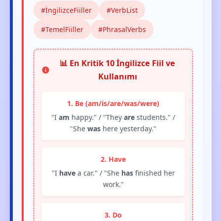
#İngilizceFiiller
#VerbList
#TemelFiiller
#PhrasalVerbs
📊 En Kritik 10 İngilizce Fiil ve
Kullanımı
1. Be (am/is/are/was/were)
"I
am
happy." / "They
are
students." /
"She
was
here yesterday."
2. Have
"I
have
a car." / "She
has
finished her
work."
3. Do