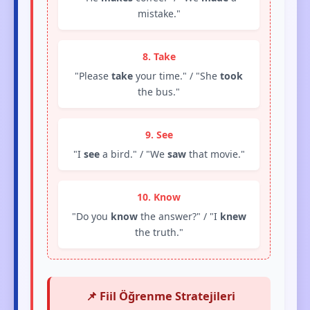
mistake."
8. Take
"Please
take
your time." / "She
took
the bus."
9. See
"I
see
a bird." / "We
saw
that movie."
10. Know
"Do you
know
the answer?" / "I
knew
the truth."
📌 Fiil Öğrenme Stratejileri