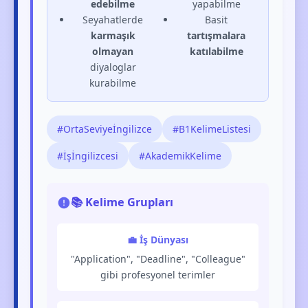
edebilme
yapabilme
Seyahatlerde
Basit
karmaşık
tartışmalara
olmayan
katılabilme
diyaloglar
kurabilme
#OrtaSeviyeİngilizce
#B1KelimeListesi
#İşİngilizcesi
#AkademikKelime
📚 Kelime Grupları
💼 İş Dünyası
"Application", "Deadline", "Colleague"
gibi profesyonel terimler