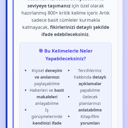
seviyeye taşımanız
için özel olarak
hazırlanmış 800+ kritik kelime içerir. Artık
sadece basit cümleler kurmakla
kalmayacak,
fikirlerinizi detaylı şekilde
ifade edebileceksiniz
.
🎯 Bu Kelimelerle Neler
Yapabileceksiniz?
Kişisel
deneyim
Tercihleriniz
ve anılarınızı
hakkında
detaylı
paylaşabilme
açıklamalar
Haberleri ve
basit
yapabilme
makaleleri
Gelecek
anlayabilme
planlarınızı
İş
anlatabilme
görüşmelerinde
Kitap/film
kendinizi ifade
yorumları