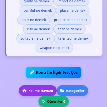
guilty ne demek
import ne demek
painful ne demek
place ne demek
pour ne demek
prediction ne demek
risk ne demek
spot ne demek
suitable ne demek
talented ne demek
weapon ne demek
Konu İle İlgili Test Çöz
Kelime Havuzu
Kategoriler
Öğrenilen
0