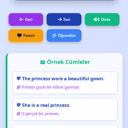
Geri
İleri
Dinle
Favori
Öğrendim
📖 Örnek Cümleler
💬 The princess wore a beautiful gown.
📘 Prenses güzel bir elbise giymişti.
💬 She is a real princess.
📘 O gerçek bir prenses.