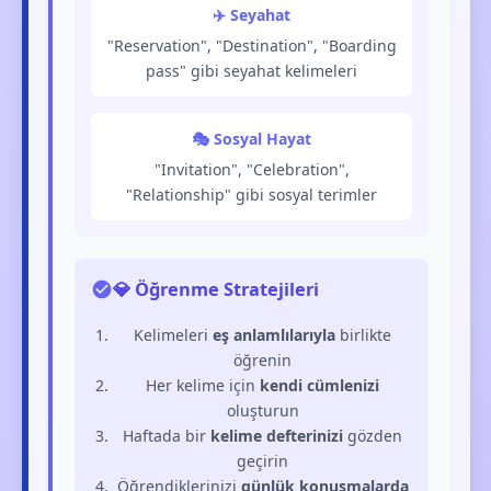
✈️ Seyahat
"Reservation", "Destination", "Boarding
pass" gibi seyahat kelimeleri
🎭 Sosyal Hayat
"Invitation", "Celebration",
"Relationship" gibi sosyal terimler
💎 Öğrenme Stratejileri
Kelimeleri
eş anlamlılarıyla
birlikte
öğrenin
Her kelime için
kendi cümlenizi
oluşturun
Haftada bir
kelime defterinizi
gözden
geçirin
Öğrendiklerinizi
günlük konuşmalarda