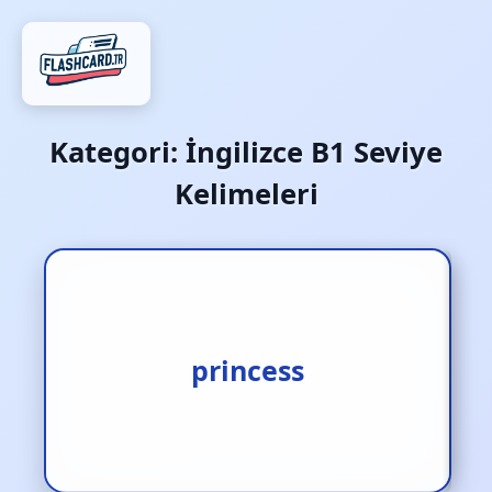
Kategori:
İngilizce B1 Seviye
Kelimeleri
1.sultan [i.] 2.prenses [i.]
princess
3.