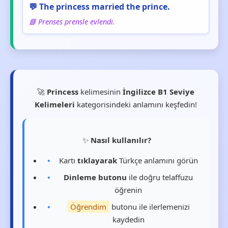
💬 The princess married the prince.
📘 Prenses prensle evlendi.
🚀
Princess
kelimesinin
İngilizce B1 Seviye
Kelimeleri
kategorisindeki anlamını keşfedin!
✨
Nasıl kullanılır?
Kartı
tıklayarak
Türkçe anlamını görün
Dinleme butonu
ile doğru telaffuzu
öğrenin
Öğrendim
butonu ile ilerlemenizi
kaydedin