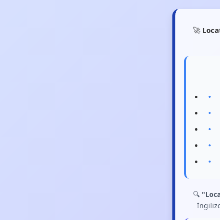
🚀
Loca
🔍
"Loc
İngiliz