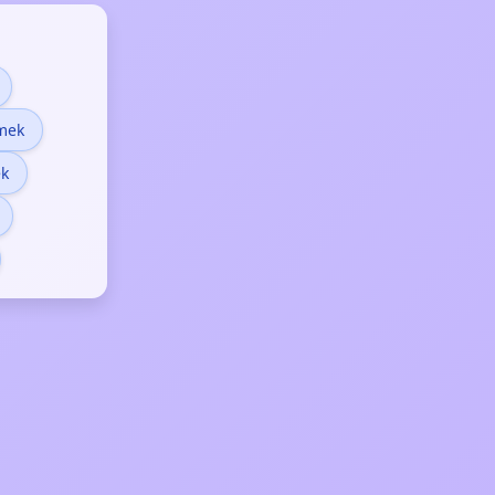
emek
k