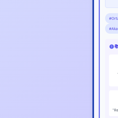
#Ort
#Aka

"Re