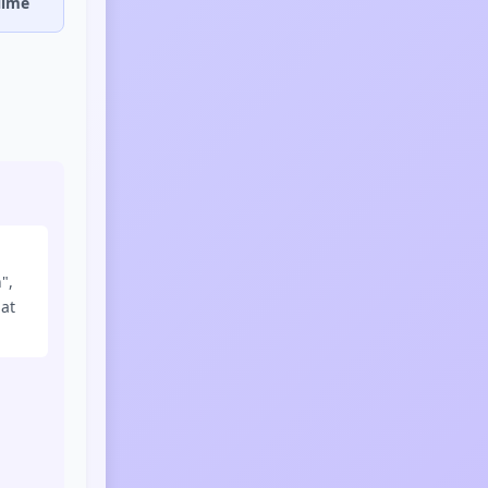
ilme
",
at