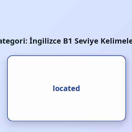
ategori:
İngilizce B1 Seviye Kelimele
1.yeri tayin edilmiş 2.tespit
located
edilmiş 3.kain