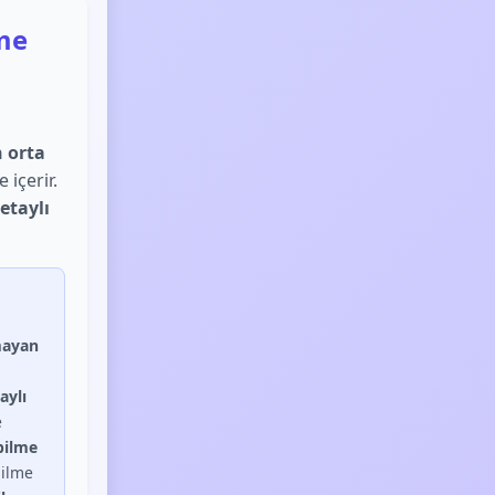
ime
 orta
 içerir.
detaylı
mayan
aylı
e
bilme
ilme