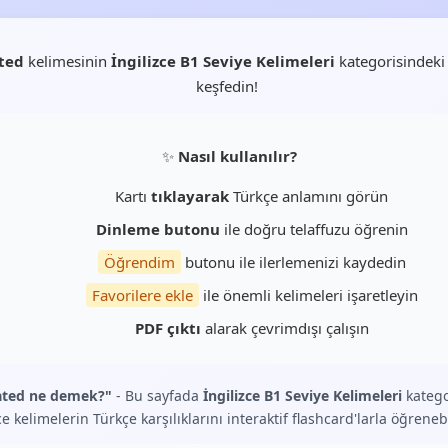
ted
kelimesinin
İngilizce B1 Seviye Kelimeleri
kategorisindeki
keşfedin!
✨
Nasıl kullanılır?
Kartı
tıklayarak
Türkçe anlamını görün
Dinleme butonu
ile doğru telaffuzu öğrenin
Öğrendim
butonu ile ilerlemenizi kaydedin
Favorilere ekle
ile önemli kelimeleri işaretleyin
PDF çıktı
alarak çevrimdışı çalışın
ated ne demek?"
- Bu sayfada
İngilizce B1 Seviye Kelimeleri
katego
ce kelimelerin Türkçe karşılıklarını interaktif flashcard'larla öğrenebi