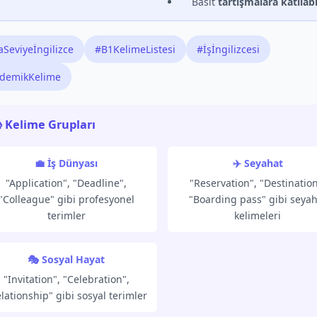
Basit
tartışmalara katılab
aSeviyeİngilizce
#B1KelimeListesi
#İşİngilizcesi
demikKelime
 Kelime Grupları
💼 İş Dünyası
✈️ Seyahat
"Application", "Deadline",
"Reservation", "Destination
"Colleague" gibi profesyonel
"Boarding pass" gibi seyah
terimler
kelimeleri
🎭 Sosyal Hayat
"Invitation", "Celebration",
lationship" gibi sosyal terimler