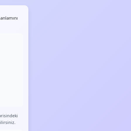
 anlamını
risindeki
lirsiniz.