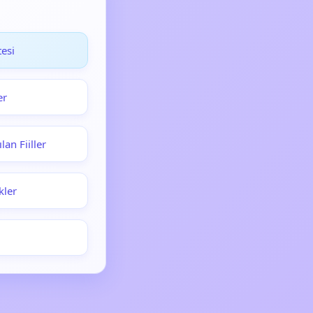
esi
er
lan Fiiller
kler