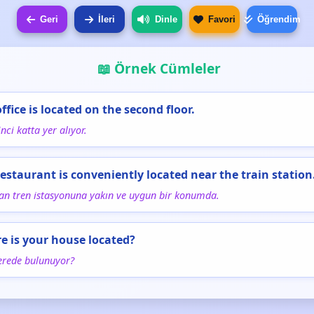
Geri
İleri
Dinle
Favori
Öğrendim
📖 Örnek Cümleler
office is located on the second floor.
inci katta yer alıyor.
restaurant is conveniently located near the train station
an tren istasyonuna yakın ve uygun bir konumda.
e is your house located?
erede bulunuyor?