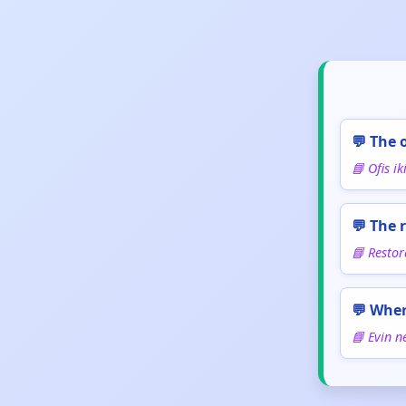
💬 The 
📘 Ofis ik
💬 The 
📘 Restor
💬 Wher
📘 Evin n