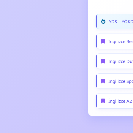
YDS – YÖKDİ
İngilizce Re
İngilizce Du
İngilizce Sp
İngilizce A2