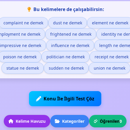
Bu kelimelere de çalışabilirsin:
complaint ne demek
dust ne demek
element ne demek
mployment ne demek
frightened ne demek
identity ne d
impressive ne demek
influence ne demek
length ne deme
poison ne demek
politician ne demek
receipt ne demek
statue ne demek
sudden ne demek
union ne demek
Konu İle İlgili Test Çöz
Kelime Havuzu
Kategoriler
Öğrenilen
0