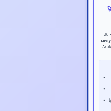

Bu k
sevi
Artı
İ