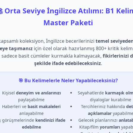
 Orta Seviye İngilizce Atılımı: B1 Kel
Master Paketi
apsamlı koleksiyon, İngilizce becerilerinizi
temel seviyeden
yeye taşımanız
için özel olarak hazırlanmış 800+ kritik kelime
k sadece basit cümleler kurmakla kalmayacak,
fikirlerinizi 
şekilde ifade edebileceksiniz
.
🎯 Bu Kelimelerle Neler Yapabileceksiniz?
Kişisel
deneyim ve anılarınızı
Seyahatlerde
karmaşık ol
paylaşabilme
diyaloglar kurabilme
Haberleri ve
basit makaleleri
Tercihleriniz hakkında
det
anlayabilme
açıklamalar
yapabilm
ş görüşmelerinde
kendinizi ifade
Gelecek planlarınızı
anlata
edebilme
Kitap/film
yorumları
yapab