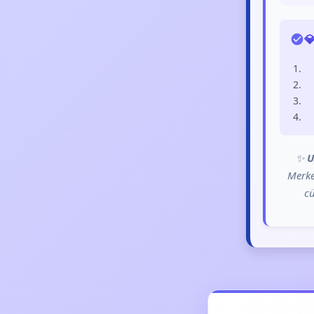

✨
U
Merke
cü