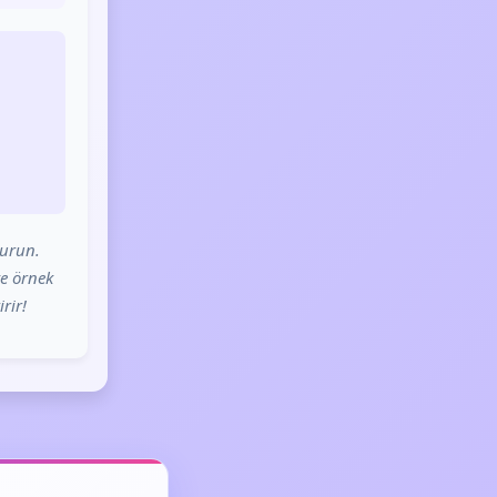
turun.
ve örnek
rir!