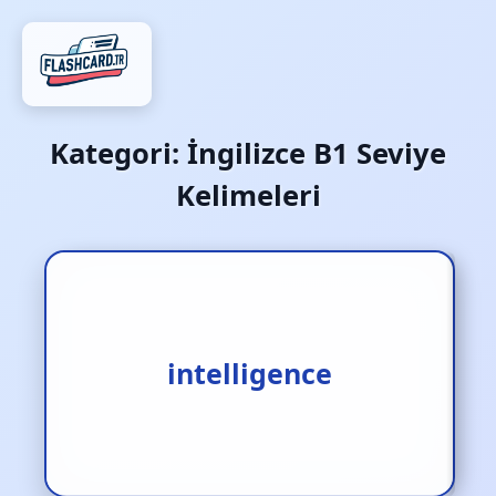
Kategori:
İngilizce B1 Seviye
Kelimeleri
1.istihbarat [i.] 2.zeka [i.]
intelligence
3.akıl [i.]