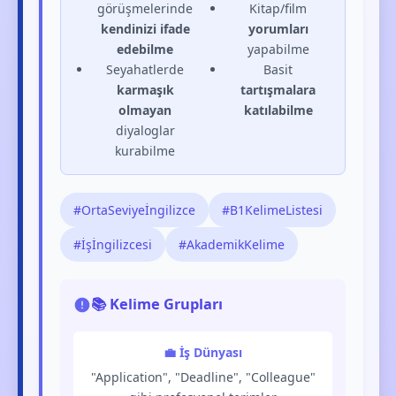
görüşmelerinde
Kitap/film
kendinizi ifade
yorumları
edebilme
yapabilme
Seyahatlerde
Basit
karmaşık
tartışmalara
olmayan
katılabilme
diyaloglar
kurabilme
#OrtaSeviyeİngilizce
#B1KelimeListesi
#İşİngilizcesi
#AkademikKelime
📚 Kelime Grupları
💼 İş Dünyası
"Application", "Deadline", "Colleague"