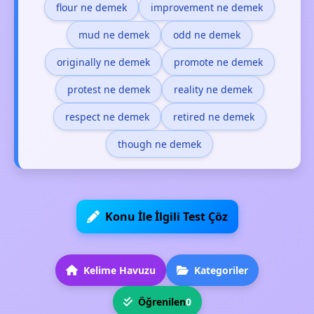
flour ne demek
improvement ne demek
mud ne demek
odd ne demek
originally ne demek
promote ne demek
protest ne demek
reality ne demek
respect ne demek
retired ne demek
though ne demek
Konu İle İlgili Test Çöz
Kelime Havuzu
Kategoriler
Öğrenilen
0