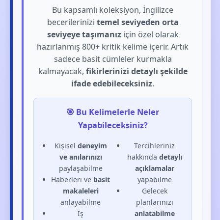
Bu kapsamlı koleksiyon, İngilizce
becerilerinizi
temel seviyeden orta
seviyeye taşımanız
için özel olarak
hazırlanmış 800+ kritik kelime içerir. Artık
sadece basit cümleler kurmakla
kalmayacak,
fikirlerinizi detaylı şekilde
ifade edebileceksiniz
.
🎯 Bu Kelimelerle Neler
Yapabileceksiniz?
Kişisel
deneyim
Tercihleriniz
ve anılarınızı
hakkında
detaylı
paylaşabilme
açıklamalar
Haberleri ve
basit
yapabilme
makaleleri
Gelecek
anlayabilme
planlarınızı
İş
anlatabilme