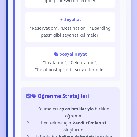
gibi profesyonel terimler
✈️ Seyahat
"Reservation", "Destination", "Boarding
pass" gibi seyahat kelimeleri
🎭 Sosyal Hayat
"Invitation", "Celebration",
"Relationship" gibi sosyal terimler
💎 Öğrenme Stratejileri
Kelimeleri
eş anlamlılarıyla
birlikte
öğrenin
Her kelime için
kendi cümlenizi
oluşturun
Haftada bir
kelime defterinizi
gözden