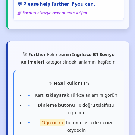
💬 Please help further if you can.
📘 Yardım etmeye devam edin lütfen.
🚀
Further
kelimesinin
İngilizce B1 Seviye
Kelimeleri
kategorisindeki anlamını keşfedin!
✨
Nasıl kullanılır?
Kartı
tıklayarak
Türkçe anlamını görün
Dinleme butonu
ile doğru telaffuzu
öğrenin
Öğrendim
butonu ile ilerlemenizi
kaydedin