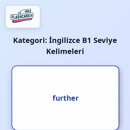
Kategori:
İngilizce B1 Seviye
Kelimeleri
1.daha ileri [zf.] 2.daha
öte [zf.] 3.yardım etmek
further
[f.]