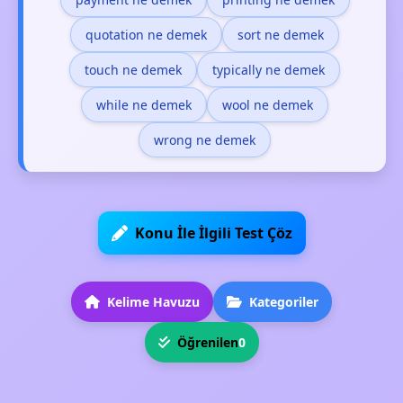
quotation ne demek
sort ne demek
touch ne demek
typically ne demek
while ne demek
wool ne demek
wrong ne demek
Konu İle İlgili Test Çöz
Kelime Havuzu
Kategoriler
Öğrenilen
0