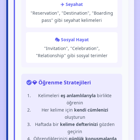
✈️ Seyahat
"Reservation", "Destination", "Boarding
pass" gibi seyahat kelimeleri
🎭 Sosyal Hayat
"Invitation", "Celebration",
"Relationship" gibi sosyal terimler
💎 Öğrenme Stratejileri
Kelimeleri
eş anlamlılarıyla
birlikte
öğrenin
Her kelime için
kendi cümlenizi
oluşturun
Haftada bir
kelime defterinizi
gözden
geçirin
Öğrendiklerinizi
günlük konuşmalarda