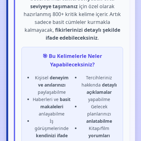
seviyeye taşımanız
için özel olarak
hazırlanmış 800+ kritik kelime içerir. Artık
sadece basit cümleler kurmakla
kalmayacak,
fikirlerinizi detaylı şekilde
ifade edebileceksiniz
.
🎯 Bu Kelimelerle Neler
Yapabileceksiniz?
Kişisel
deneyim
Tercihleriniz
ve anılarınızı
hakkında
detaylı
paylaşabilme
açıklamalar
Haberleri ve
basit
yapabilme
makaleleri
Gelecek
anlayabilme
planlarınızı
İş
anlatabilme
görüşmelerinde
Kitap/film
kendinizi ifade
yorumları