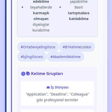
edebilme
yapabilme
Seyahatlerde
Basit
karmaşık
tartışmalara
olmayan
katılabilme
diyaloglar
kurabilme
#OrtaSeviyeİngilizce
#B1KelimeListesi
#İşİngilizcesi
#AkademikKelime
📚 Kelime Grupları
💼 İş Dünyası
"Application", "Deadline", "Colleague"
gibi profesyonel terimler