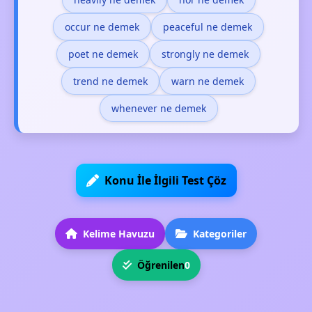
occur ne demek
peaceful ne demek
poet ne demek
strongly ne demek
trend ne demek
warn ne demek
whenever ne demek
Konu İle İlgili Test Çöz
Kelime Havuzu
Kategoriler
Öğrenilen
0