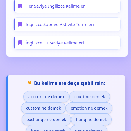
Her Seviye İngilizce Kelimeler
İngilizce Spor ve Aktivite Terimleri
İngilizce C1 Seviye Kelimeleri
Bu kelimelere de çalışabilirsin:
account ne demek
court ne demek
custom ne demek
emotion ne demek
exchange ne demek
hang ne demek
heavily ne demek
nor ne demek