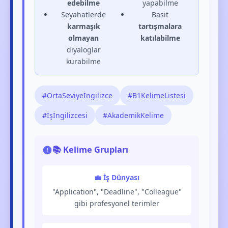
edebilme
yapabilme
Seyahatlerde
Basit
karmaşık
tartışmalara
olmayan
katılabilme
diyaloglar
kurabilme
#OrtaSeviyeİngilizce
#B1KelimeListesi
#İşİngilizcesi
#AkademikKelime
📚 Kelime Grupları
💼 İş Dünyası
"Application", "Deadline", "Colleague"
gibi profesyonel terimler