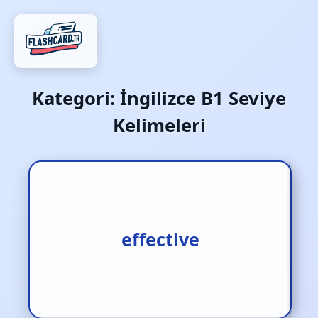
Kategori:
İngilizce B1 Seviye
Kelimeleri
1.efektif [s.] 2.etkileyici
effective
[s.] 3.etkili [s.]