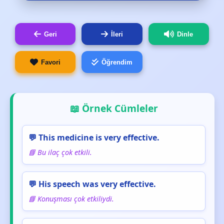
Geri
İleri
Dinle
Favori
Öğrendim
📖 Örnek Cümleler
💬 This medicine is very effective.
📘 Bu ilaç çok etkili.
💬 His speech was very effective.
📘 Konuşması çok etkiliydi.