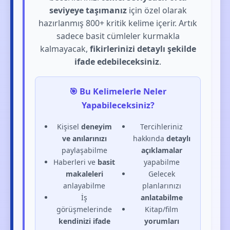
seviyeye taşımanız
için özel olarak
hazırlanmış 800+ kritik kelime içerir. Artık
sadece basit cümleler kurmakla
kalmayacak,
fikirlerinizi detaylı şekilde
ifade edebileceksiniz
.
🎯 Bu Kelimelerle Neler
Yapabileceksiniz?
Kişisel
deneyim
Tercihleriniz
ve anılarınızı
hakkında
detaylı
paylaşabilme
açıklamalar
Haberleri ve
basit
yapabilme
makaleleri
Gelecek
anlayabilme
planlarınızı
İş
anlatabilme
görüşmelerinde
Kitap/film
kendinizi ifade
yorumları