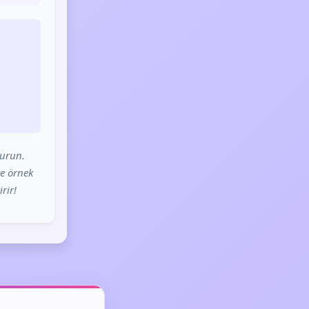
turun.
ve örnek
rir!