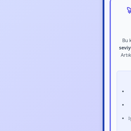

Bu k
sevi
Artı
İ