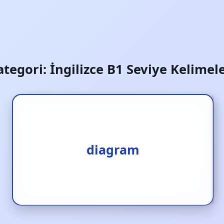
ategori:
İngilizce B1 Seviye Kelimele
1.grafik [i.] 2.şema [i.]
3.diyagram ile göstermek
diagram
[f.]