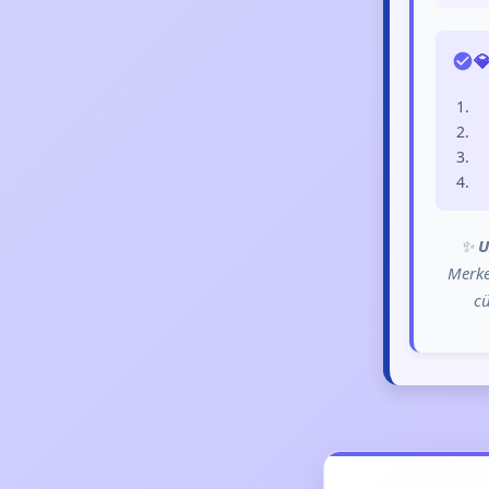

✨
U
Merke
cü