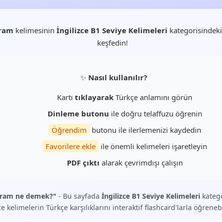
ram
kelimesinin
İngilizce B1 Seviye Kelimeleri
kategorisindeki
keşfedin!
✨
Nasıl kullanılır?
Kartı
tıklayarak
Türkçe anlamını görün
Dinleme butonu
ile doğru telaffuzu öğrenin
Öğrendim
butonu ile ilerlemenizi kaydedin
Favorilere ekle
ile önemli kelimeleri işaretleyin
PDF çıktı
alarak çevrimdışı çalışın
gram ne demek?"
- Bu sayfada
İngilizce B1 Seviye Kelimeleri
katego
ce kelimelerin Türkçe karşılıklarını interaktif flashcard'larla öğrenebi