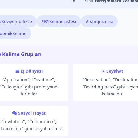
Basit
tartışmalara katılab
aSeviyeİngilizce
#B1KelimeListesi
#İşİngilizcesi
demikKelime
 Kelime Grupları
💼 İş Dünyası
✈️ Seyahat
"Application", "Deadline",
"Reservation", "Destination
"Colleague" gibi profesyonel
"Boarding pass" gibi seyah
terimler
kelimeleri
🎭 Sosyal Hayat
"Invitation", "Celebration",
lationship" gibi sosyal terimler