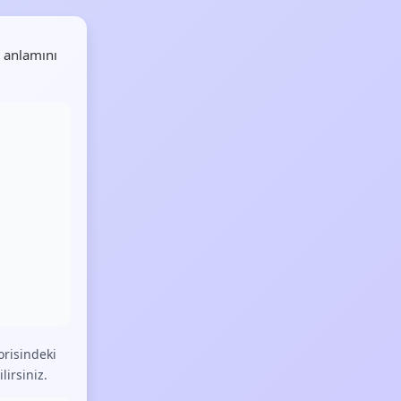
 anlamını
risindeki
lirsiniz.