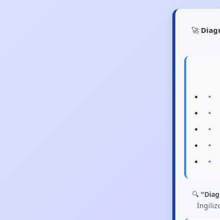
🚀
Diag
🔍
"Dia
İngiliz