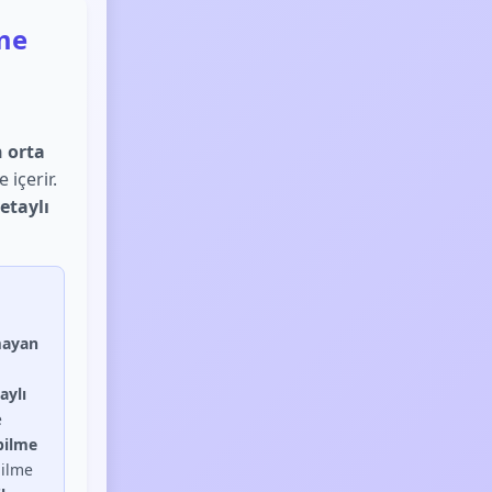
ime
 orta
 içerir.
detaylı
mayan
aylı
e
bilme
ilme