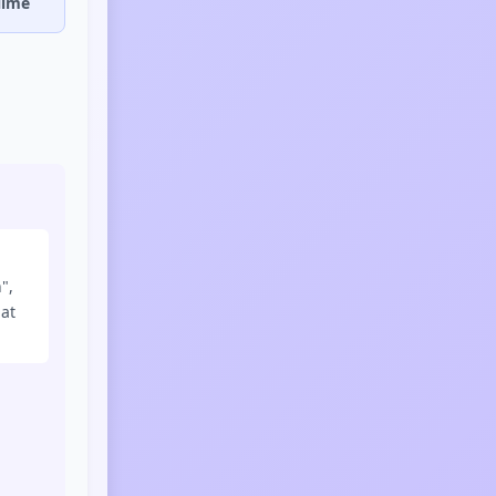
ilme
",
at