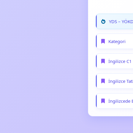
YDS – YÖKDİ
Kategori
İngilizce C1
İngilizce Ta
İngilizcede 