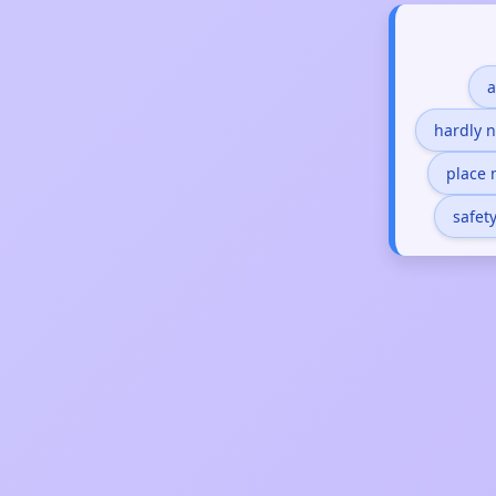
a
hardly 
place 
safet