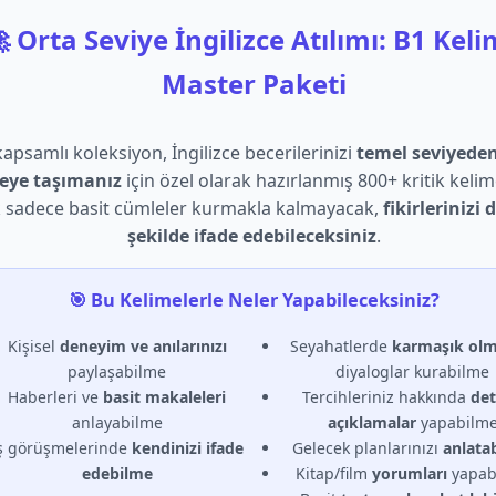
 Orta Seviye İngilizce Atılımı: B1 Kel
Master Paketi
apsamlı koleksiyon, İngilizce becerilerinizi
temel seviyeden
yeye taşımanız
için özel olarak hazırlanmış 800+ kritik kelime
k sadece basit cümleler kurmakla kalmayacak,
fikirlerinizi 
şekilde ifade edebileceksiniz
.
🎯 Bu Kelimelerle Neler Yapabileceksiniz?
Kişisel
deneyim ve anılarınızı
Seyahatlerde
karmaşık ol
paylaşabilme
diyaloglar kurabilme
Haberleri ve
basit makaleleri
Tercihleriniz hakkında
det
anlayabilme
açıklamalar
yapabilm
ş görüşmelerinde
kendinizi ifade
Gelecek planlarınızı
anlata
edebilme
Kitap/film
yorumları
yapab