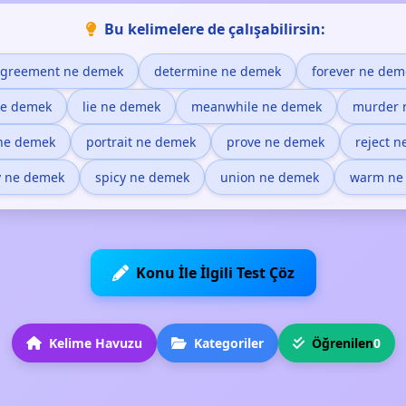
Bu kelimelere de çalışabilirsin:
greement ne demek
determine ne demek
forever ne dem
ne demek
lie ne demek
meanwhile ne demek
murder 
ne demek
portrait ne demek
prove ne demek
reject 
y ne demek
spicy ne demek
union ne demek
warm ne
Konu İle İlgili Test Çöz
Kelime Havuzu
Kategoriler
Öğrenilen
0