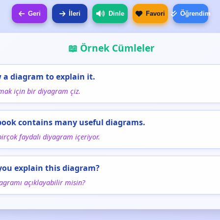
Geri
İleri
Dinle
Favori
Öğrendim
📖 Örnek Cümleler
 a diagram to explain it.
mak için bir diyagram çiz.
book contains many useful diagrams.
birçok faydalı diyagram içeriyor.
you explain this diagram?
agramı açıklayabilir misin?