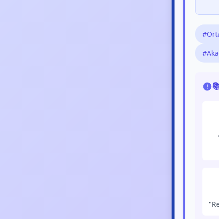
#Ort
#Aka

"Re