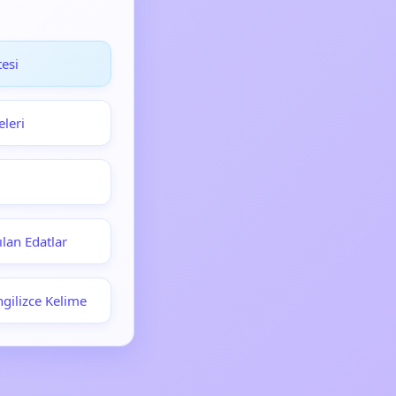
esi
eleri
ılan Edatlar
ngilizce Kelime