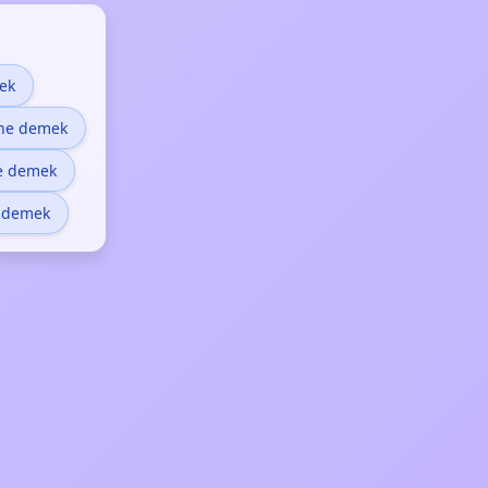
ek
ne demek
ne demek
 demek