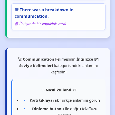
💬 There was a breakdown in
communication.
📘 İletişimde bir kopukluk vardı.
🚀
Communication
kelimesinin
İngilizce B1
Seviye Kelimeleri
kategorisindeki anlamını
keşfedin!
✨
Nasıl kullanılır?
Kartı
tıklayarak
Türkçe anlamını görün
Dinleme butonu
ile doğru telaffuzu