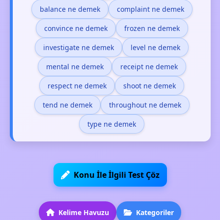
balance ne demek
complaint ne demek
convince ne demek
frozen ne demek
investigate ne demek
level ne demek
mental ne demek
receipt ne demek
respect ne demek
shoot ne demek
tend ne demek
throughout ne demek
type ne demek
Konu İle İlgili Test Çöz
Kelime Havuzu
Kategoriler