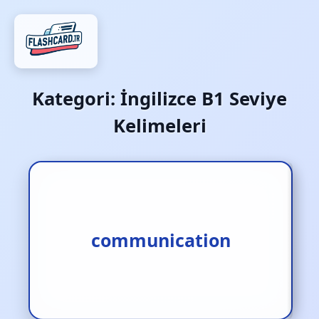
Kategori:
İngilizce B1 Seviye
Kelimeleri
1.iletişim [i.] 2.temas [i.]
communication
3.mesaj [i.]