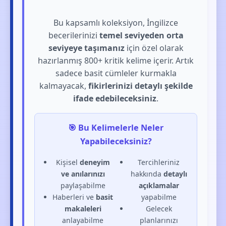
Bu kapsamlı koleksiyon, İngilizce
becerilerinizi
temel seviyeden orta
seviyeye taşımanız
için özel olarak
hazırlanmış 800+ kritik kelime içerir. Artık
sadece basit cümleler kurmakla
kalmayacak,
fikirlerinizi detaylı şekilde
ifade edebileceksiniz
.
🎯 Bu Kelimelerle Neler
Yapabileceksiniz?
Kişisel
deneyim
Tercihleriniz
ve anılarınızı
hakkında
detaylı
paylaşabilme
açıklamalar
Haberleri ve
basit
yapabilme
makaleleri
Gelecek
anlayabilme
planlarınızı