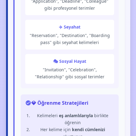
"Application", "Deadline", "Colleague"
gibi profesyonel terimler
✈️ Seyahat
"Reservation", "Destination", "Boarding
pass" gibi seyahat kelimeleri
🎭 Sosyal Hayat
"Invitation", "Celebration",
"Relationship" gibi sosyal terimler
💎 Öğrenme Stratejileri
Kelimeleri
eş anlamlılarıyla
birlikte
öğrenin
Her kelime için
kendi cümlenizi