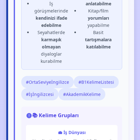
İş
anlatabilme
görüşmelerinde
Kitap/film
kendinizi ifade
yorumları
edebilme
yapabilme
Seyahatlerde
Basit
karmaşık
tartışmalara
olmayan
katılabilme
diyaloglar
kurabilme
#OrtaSeviyeİngilizce
#B1KelimeListesi
#İşİngilizcesi
#AkademikKelime
📚 Kelime Grupları
💼 İş Dünyası