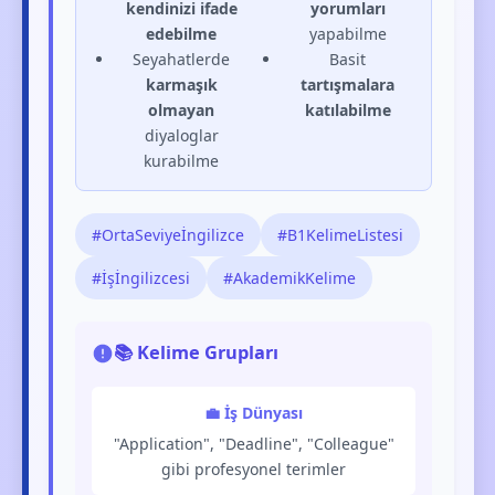
kendinizi ifade
yorumları
edebilme
yapabilme
Seyahatlerde
Basit
karmaşık
tartışmalara
olmayan
katılabilme
diyaloglar
kurabilme
#OrtaSeviyeİngilizce
#B1KelimeListesi
#İşİngilizcesi
#AkademikKelime
📚 Kelime Grupları
💼 İş Dünyası
"Application", "Deadline", "Colleague"
gibi profesyonel terimler