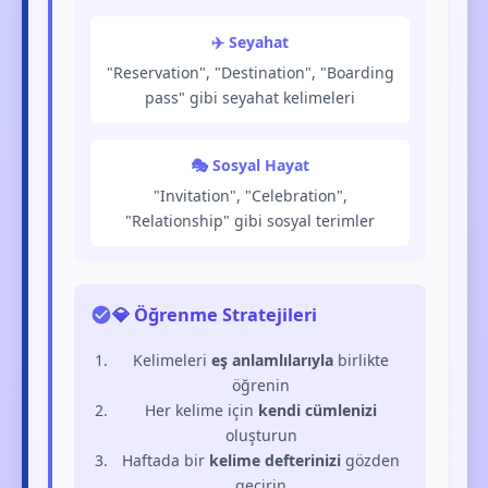
✈️ Seyahat
"Reservation", "Destination", "Boarding
pass" gibi seyahat kelimeleri
🎭 Sosyal Hayat
"Invitation", "Celebration",
"Relationship" gibi sosyal terimler
💎 Öğrenme Stratejileri
Kelimeleri
eş anlamlılarıyla
birlikte
öğrenin
Her kelime için
kendi cümlenizi
oluşturun
Haftada bir
kelime defterinizi
gözden
geçirin