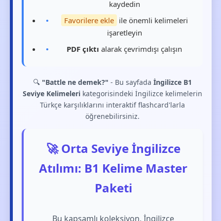
kaydedin
Favorilere ekle
ile önemli kelimeleri
işaretleyin
PDF çıktı
alarak çevrimdışı çalışın
🔍
"Battle ne demek?"
- Bu sayfada
İngilizce B1
Seviye Kelimeleri
kategorisindeki İngilizce kelimelerin
Türkçe karşılıklarını interaktif flashcard'larla
öğrenebilirsiniz.
🚀 Orta Seviye İngilizce
Atılımı: B1 Kelime Master
Paketi
Bu kapsamlı koleksiyon, İngilizce