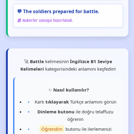
💬 The soldiers prepared for battle.
📘 Askerler savaşa hazırlandı.
🚀
Battle
kelimesinin
İngilizce B1 Seviye
Kelimeleri
kategorisindeki anlamını keşfedin!
✨
Nasıl kullanılır?
Kartı
tıklayarak
Türkçe anlamını görün
Dinleme butonu
ile doğru telaffuzu
öğrenin
Öğrendim
butonu ile ilerlemenizi