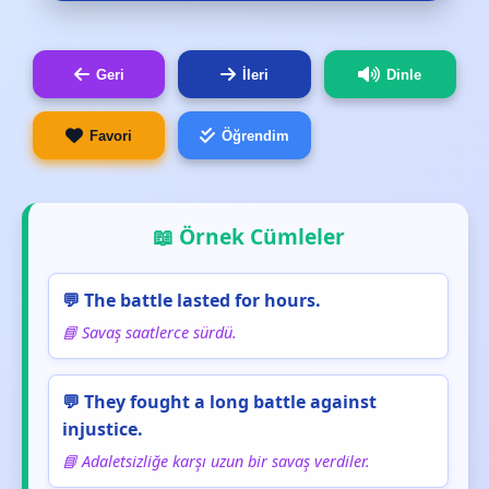
Geri
İleri
Dinle
Favori
Öğrendim
📖 Örnek Cümleler
💬 The battle lasted for hours.
📘 Savaş saatlerce sürdü.
💬 They fought a long battle against
injustice.
📘 Adaletsizliğe karşı uzun bir savaş verdiler.