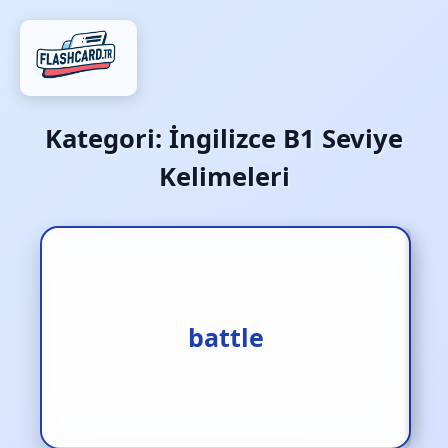
Kategori:
İngilizce B1 Seviye
Kelimeleri
1.savaş [i.] 2.muharebe [i.]
battle
3.dövüşmek [f.]