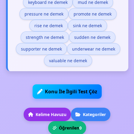
keyboard ne demek
mud ne demek
pressure ne demek
promote ne demek
rise ne demek
sink ne demek
strength ne demek
sudden ne demek
supporter ne demek
underwear ne demek
valuable ne demek
Konu İle İlgili Test Çöz
Kelime Havuzu
Kategoriler
Öğrenilen
0