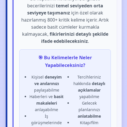
becerilerinizi
temel seviyeden orta
seviyeye taşımanız
için özel olarak
hazırlanmış 800+ kritik kelime içerir. Artık
sadece basit cümleler kurmakla
kalmayacak,
fikirlerinizi detaylı şekilde
ifade edebileceksiniz
.
🎯 Bu Kelimelerle Neler
Yapabileceksiniz?
Kişisel
deneyim
Tercihleriniz
ve anılarınızı
hakkında
detaylı
paylaşabilme
açıklamalar
Haberleri ve
basit
yapabilme
makaleleri
Gelecek
anlayabilme
planlarınızı
İş
anlatabilme
görüşmelerinde
Kitap/film