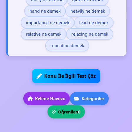
hand ne demek
heavily ne demek
importance ne demek
lead ne demek
relative ne demek
relaxing ne demek
repeat ne demek
Konu İle İlgili Test Çöz
Kelime Havuzu
Kategoriler
Öğrenilen
0