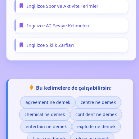
İngilizce Spor ve Aktivite Terimleri
İngilizce A2 Seviye Kelimeleri
İngilizce Sıklık Zarfları
Bu kelimelere de çalışabilirsin:
agreement ne demek
centre ne demek
chemical ne demek
confident ne demek
entertain ne demek
explode ne demek
fancy ne demek
glove ne demek