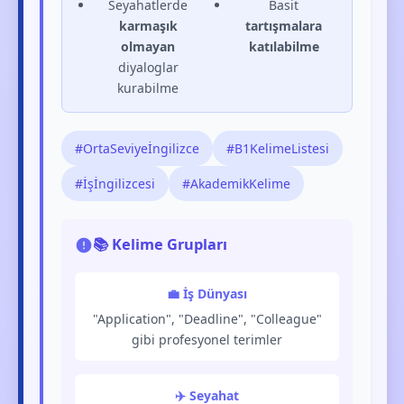
Seyahatlerde
Basit
karmaşık
tartışmalara
olmayan
katılabilme
diyaloglar
kurabilme
#OrtaSeviyeİngilizce
#B1KelimeListesi
#İşİngilizcesi
#AkademikKelime
📚 Kelime Grupları
💼 İş Dünyası
"Application", "Deadline", "Colleague"
gibi profesyonel terimler
✈️ Seyahat