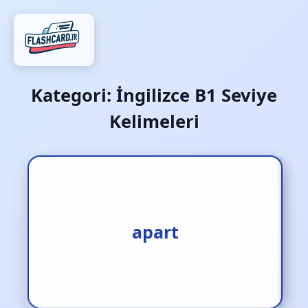
Kategori:
İngilizce B1 Seviye
Kelimeleri
1.ayrı [zf.] 2.birbirinden
apart
ayrı [zf.] 3.başka [zf.]