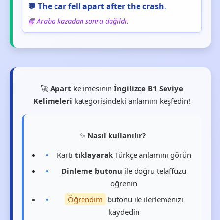
💬 The car fell apart after the crash.
📘 Araba kazadan sonra dağıldı.
🚀
Apart
kelimesinin
İngilizce B1 Seviye
Kelimeleri
kategorisindeki anlamını keşfedin!
✨
Nasıl kullanılır?
Kartı
tıklayarak
Türkçe anlamını görün
Dinleme butonu
ile doğru telaffuzu
öğrenin
Öğrendim
butonu ile ilerlemenizi
kaydedin