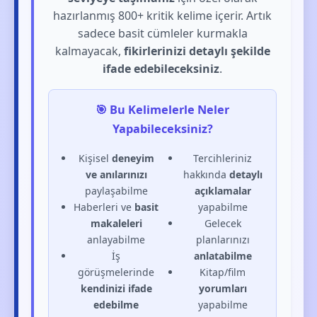
hazırlanmış 800+ kritik kelime içerir. Artık
sadece basit cümleler kurmakla
kalmayacak,
fikirlerinizi detaylı şekilde
ifade edebileceksiniz
.
🎯 Bu Kelimelerle Neler
Yapabileceksiniz?
Kişisel
deneyim
Tercihleriniz
ve anılarınızı
hakkında
detaylı
paylaşabilme
açıklamalar
Haberleri ve
basit
yapabilme
makaleleri
Gelecek
anlayabilme
planlarınızı
İş
anlatabilme
görüşmelerinde
Kitap/film
kendinizi ifade
yorumları
edebilme
yapabilme