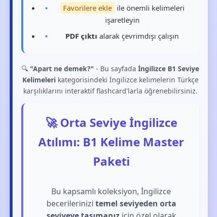
Favorilere ekle
ile önemli kelimeleri
işaretleyin
PDF çıktı
alarak çevrimdışı çalışın
🔍
"Apart ne demek?"
- Bu sayfada
İngilizce B1 Seviye
Kelimeleri
kategorisindeki İngilizce kelimelerin Türkçe
karşılıklarını interaktif flashcard'larla öğrenebilirsiniz.
🚀 Orta Seviye İngilizce
Atılımı: B1 Kelime Master
Paketi
Bu kapsamlı koleksiyon, İngilizce
becerilerinizi
temel seviyeden orta
seviyeye taşımanız
için özel olarak