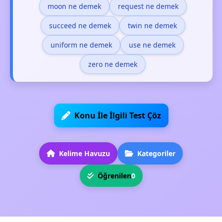
moon ne demek
request ne demek
succeed ne demek
twin ne demek
uniform ne demek
use ne demek
zero ne demek
Konu İle İlgili Test Çöz
Kelime Havuzu
Kategoriler
Öğrenilen
0