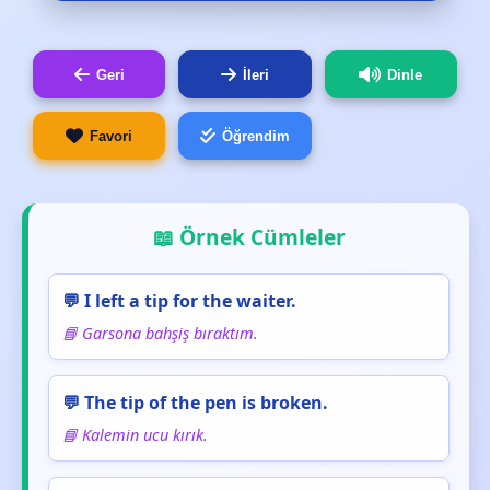
Geri
İleri
Dinle
Favori
Öğrendim
📖 Örnek Cümleler
💬 I left a tip for the waiter.
📘 Garsona bahşiş bıraktım.
💬 The tip of the pen is broken.
📘 Kalemin ucu kırık.