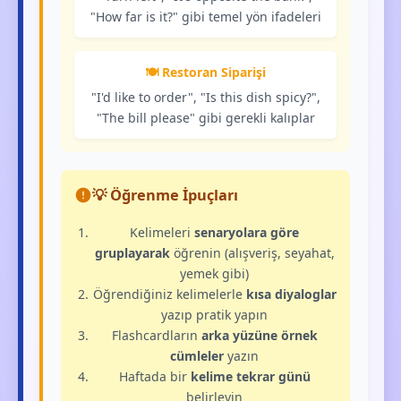
"How far is it?" gibi temel yön ifadeleri
🍽️ Restoran Siparişi
"I'd like to order", "Is this dish spicy?",
"The bill please" gibi gerekli kalıplar
💡 Öğrenme İpuçları
Kelimeleri
senaryolara göre
gruplayarak
öğrenin (alışveriş, seyahat,
yemek gibi)
Öğrendiğiniz kelimelerle
kısa diyaloglar
yazıp pratik yapın
Flashcardların
arka yüzüne örnek
cümleler
yazın
Haftada bir
kelime tekrar günü
belirleyin