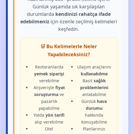
Günlük yaşamda sık karşılaşılan
durumlarda
kendinizi rahatça ifade
edebilmeniz
için özenle seçilmiş kelimeleri
keşfedin.
🛒 Bu Kelimelerle Neler
Yapabileceksiniz?
Restoranlarda
Ulaşım araçlarını
yemek siparişi
kullanabilme
verebilme
Basit
sağlık
Alışverişte
fiyat
problemlerini
soruşturma
ve
anlatabilme
pazarlık
Günlük
hava
yapabilme
durumu
Yolda
yön tarifi
hakkında
alıp verebilme
konuşabilme
Otel
Planlarınızı