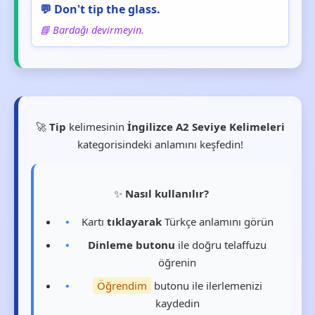
💬 Don't tip the glass.
📘 Bardağı devirmeyin.
🚀
Tip
kelimesinin
İngilizce A2 Seviye Kelimeleri
kategorisindeki anlamını keşfedin!
✨
Nasıl kullanılır?
Kartı
tıklayarak
Türkçe anlamını görün
Dinleme butonu
ile doğru telaffuzu
öğrenin
Öğrendim
butonu ile ilerlemenizi
kaydedin