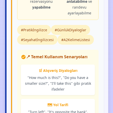
rezervasyonu
anlatabilme
ve
yapabilme
randevu
ayarlayabilme
#Pratikİngilizce
#GünlükDiyaloglar
#Seyahatİngilizcesi
#A2KelimeListesi
📍 Temel Kullanım Senaryoları
🛒 Alışveriş Diyalogları
"How much is this?", "Do you have a
smaller size?", "I'll take this" gibi pratik
ifadeler
🗺️ Yol Tarifi
"Turn left", "It's opposite the bank",