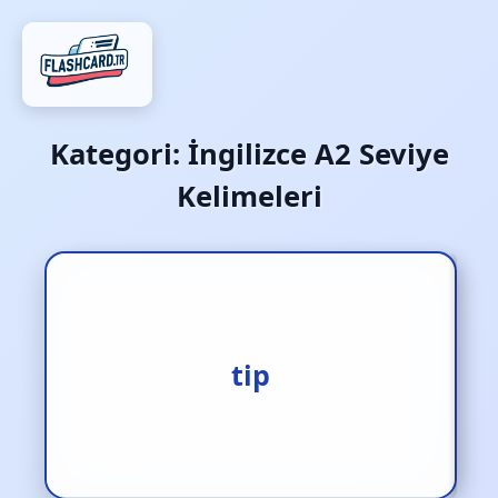
Kategori:
İngilizce A2 Seviye
Kelimeleri
1.bahşiş [i.] 2.uç [i.]
tip
3.dokunmak [f.]