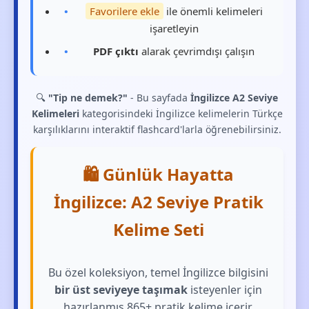
Favorilere ekle
ile önemli kelimeleri
işaretleyin
PDF çıktı
alarak çevrimdışı çalışın
🔍
"Tip ne demek?"
- Bu sayfada
İngilizce A2 Seviye
Kelimeleri
kategorisindeki İngilizce kelimelerin Türkçe
karşılıklarını interaktif flashcard'larla öğrenebilirsiniz.
🛍️ Günlük Hayatta
İngilizce: A2 Seviye Pratik
Kelime Seti
Bu özel koleksiyon, temel İngilizce bilgisini
bir üst seviyeye taşımak
isteyenler için
hazırlanmış 865+ pratik kelime içerir.