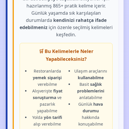
hazırlanmış 865+ pratik kelime içerir.
Günlük yaşamda sık karşılaşılan
durumlarda
kendinizi rahatça ifade
edebilmeniz
için özenle seçilmiş kelimeleri
keşfedin.
🛒 Bu Kelimelerle Neler
Yapabileceksiniz?
Restoranlarda
Ulaşım araçlarını
yemek siparişi
kullanabilme
verebilme
Basit
sağlık
Alışverişte
fiyat
problemlerini
soruşturma
ve
anlatabilme
pazarlık
Günlük
hava
yapabilme
durumu
Yolda
yön tarifi
hakkında
alıp verebilme
konuşabilme