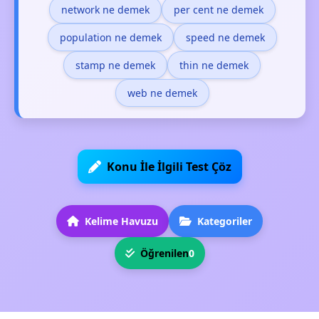
network ne demek
per cent ne demek
population ne demek
speed ne demek
stamp ne demek
thin ne demek
web ne demek
Konu İle İlgili Test Çöz
Kelime Havuzu
Kategoriler
Öğrenilen
0