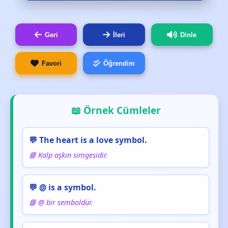
Geri
İleri
Dinle
Favori
Öğrendim
📖 Örnek Cümleler
💬 The heart is a love symbol.
📘 Kalp aşkın simgesidir.
💬 @ is a symbol.
📘 @ bir semboldür.