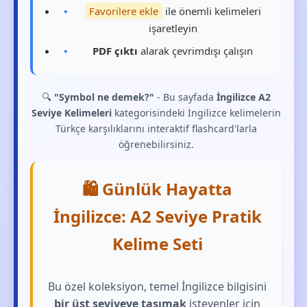
Favorilere ekle
ile önemli kelimeleri
işaretleyin
PDF çıktı
alarak çevrimdışı çalışın
🔍
"Symbol ne demek?"
- Bu sayfada
İngilizce A2
Seviye Kelimeleri
kategorisindeki İngilizce kelimelerin
Türkçe karşılıklarını interaktif flashcard'larla
öğrenebilirsiniz.
🛍️ Günlük Hayatta
İngilizce: A2 Seviye Pratik
Kelime Seti
Bu özel koleksiyon, temel İngilizce bilgisini
bir üst seviyeye taşımak
isteyenler için