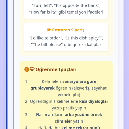
"Turn left", "It's opposite the bank",
"How far is it?" gibi temel yön ifadeleri
🍽️ Restoran Siparişi
"I'd like to order", "Is this dish spicy?",
"The bill please" gibi gerekli kalıplar
💡 Öğrenme İpuçları
Kelimeleri
senaryolara göre
gruplayarak
öğrenin (alışveriş, seyahat,
yemek gibi)
Öğrendiğiniz kelimelerle
kısa diyaloglar
yazıp pratik yapın
Flashcardların
arka yüzüne örnek
cümleler
yazın
Haftada bir
kelime tekrar günü