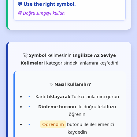
💬 Use the right symbol.
📘 Doğru simgeyi kullan.
🚀
Symbol
kelimesinin
İngilizce A2 Seviye
Kelimeleri
kategorisindeki anlamını keşfedin!
✨
Nasıl kullanılır?
Kartı
tıklayarak
Türkçe anlamını görün
Dinleme butonu
ile doğru telaffuzu
öğrenin
Öğrendim
butonu ile ilerlemenizi
kaydedin