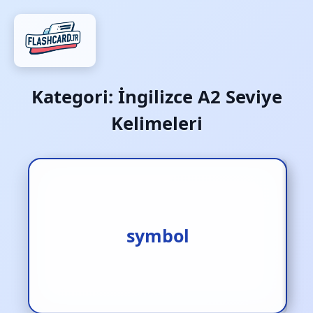
Kategori:
İngilizce A2 Seviye
Kelimeleri
1.sembol [i.] 2.simge [i.]
symbol
3.remzi [i.]