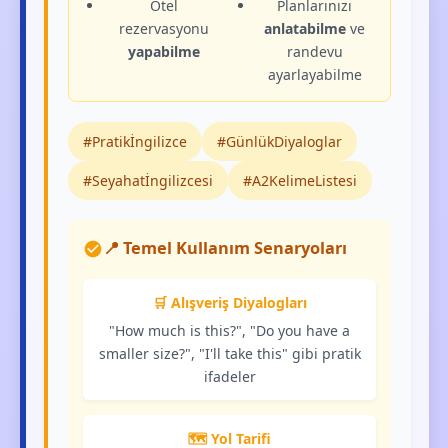
Otel
Planlarınızı
rezervasyonu
anlatabilme
ve
yapabilme
randevu
ayarlayabilme
#Pratikİngilizce
#GünlükDiyaloglar
#Seyahatİngilizcesi
#A2KelimeListesi
📍 Temel Kullanım Senaryoları
🛒 Alışveriş Diyalogları
"How much is this?", "Do you have a
smaller size?", "I'll take this" gibi pratik
ifadeler
🗺️ Yol Tarifi