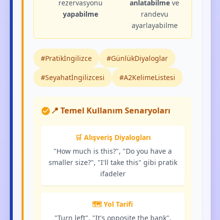
rezervasyonu
anlatabilme
ve
yapabilme
randevu
ayarlayabilme
#Pratikİngilizce
#GünlükDiyaloglar
#Seyahatİngilizcesi
#A2KelimeListesi
📍 Temel Kullanım Senaryoları
🛒 Alışveriş Diyalogları
"How much is this?", "Do you have a
smaller size?", "I'll take this" gibi pratik
ifadeler
🗺️ Yol Tarifi
"Turn left", "It's opposite the bank",