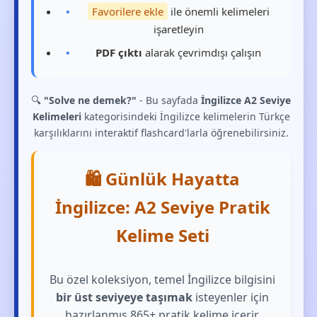
Favorilere ekle
ile önemli kelimeleri
işaretleyin
PDF çıktı
alarak çevrimdışı çalışın
🔍
"Solve ne demek?"
- Bu sayfada
İngilizce A2 Seviye
Kelimeleri
kategorisindeki İngilizce kelimelerin Türkçe
karşılıklarını interaktif flashcard'larla öğrenebilirsiniz.
🛍️ Günlük Hayatta
İngilizce: A2 Seviye Pratik
Kelime Seti
Bu özel koleksiyon, temel İngilizce bilgisini
bir üst seviyeye taşımak
isteyenler için
hazırlanmış 865+ pratik kelime içerir.