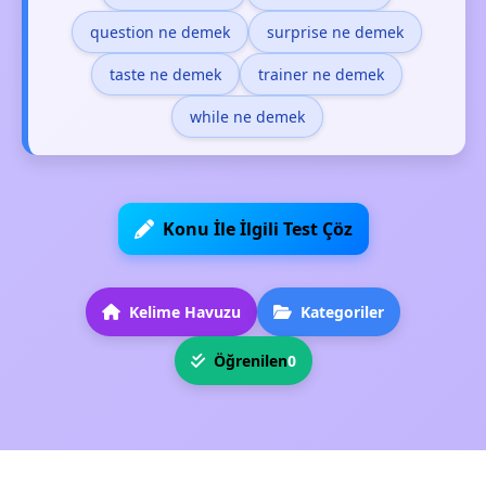
question ne demek
surprise ne demek
taste ne demek
trainer ne demek
while ne demek
Konu İle İlgili Test Çöz
Kelime Havuzu
Kategoriler
Öğrenilen
0