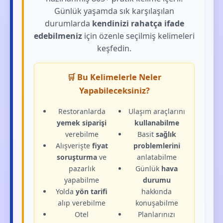
Günlük yaşamda sık karşılaşılan
durumlarda
kendinizi rahatça ifade
edebilmeniz
için özenle seçilmiş kelimeleri
keşfedin.
🛒 Bu Kelimelerle Neler
Yapabileceksiniz?
Restoranlarda
Ulaşım araçlarını
yemek siparişi
kullanabilme
verebilme
Basit
sağlık
Alışverişte
fiyat
problemlerini
soruşturma
ve
anlatabilme
pazarlık
Günlük
hava
yapabilme
durumu
Yolda
yön tarifi
hakkında
alıp verebilme
konuşabilme
Otel
Planlarınızı