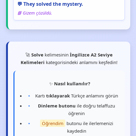
💬 They solved the mystery.
📘 Gizem çözüldü.
🚀
Solve
kelimesinin
İngilizce A2 Seviye
Kelimeleri
kategorisindeki anlamını keşfedin!
✨
Nasıl kullanılır?
Kartı
tıklayarak
Türkçe anlamını görün
Dinleme butonu
ile doğru telaffuzu
öğrenin
Öğrendim
butonu ile ilerlemenizi
kaydedin