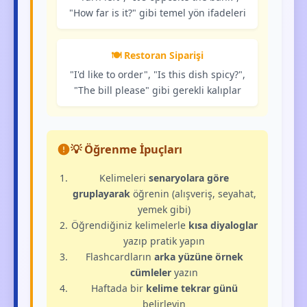
"How far is it?" gibi temel yön ifadeleri
🍽️ Restoran Siparişi
"I'd like to order", "Is this dish spicy?",
"The bill please" gibi gerekli kalıplar
💡 Öğrenme İpuçları
Kelimeleri
senaryolara göre
gruplayarak
öğrenin (alışveriş, seyahat,
yemek gibi)
Öğrendiğiniz kelimelerle
kısa diyaloglar
yazıp pratik yapın
Flashcardların
arka yüzüne örnek
cümleler
yazın
Haftada bir
kelime tekrar günü
belirleyin