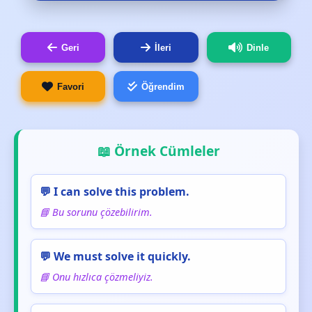
Geri
İleri
Dinle
Favori
Öğrendim
📖 Örnek Cümleler
💬 I can solve this problem.
📘 Bu sorunu çözebilirim.
💬 We must solve it quickly.
📘 Onu hızlıca çözmeliyiz.