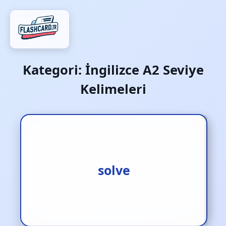
Kategori:
İngilizce A2 Seviye
Kelimeleri
1.çözmek [f.] 2.halletmek
solve
[f.] 3.içinden çıkmak [f.]