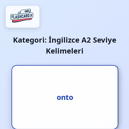
Kategori:
İngilizce A2 Seviye
Kelimeleri
1.üstüne [ed.] 2.üzerine
onto
[ed.] 3.onto