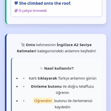
💬 She climbed onto the roof.
📘 O çatıya tırmandı.
🚀
Onto
kelimesinin
İngilizce A2 Seviye
Kelimeleri
kategorisindeki anlamını keşfedin!
✨
Nasıl kullanılır?
Kartı
tıklayarak
Türkçe anlamını görün
Dinleme butonu
ile doğru telaffuzu
öğrenin
Öğrendim
butonu ile ilerlemenizi
kaydedin