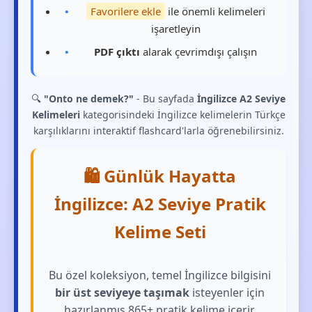
Favorilere ekle
ile önemli kelimeleri
işaretleyin
PDF çıktı
alarak çevrimdışı çalışın
🔍
"Onto ne demek?"
- Bu sayfada
İngilizce A2 Seviye
Kelimeleri
kategorisindeki İngilizce kelimelerin Türkçe
karşılıklarını interaktif flashcard'larla öğrenebilirsiniz.
🛍️ Günlük Hayatta
İngilizce: A2 Seviye Pratik
Kelime Seti
Bu özel koleksiyon, temel İngilizce bilgisini
bir üst seviyeye taşımak
isteyenler için
hazırlanmış 865+ pratik kelime içerir.