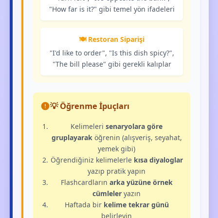
"How far is it?" gibi temel yön ifadeleri
🍽️ Restoran Siparişi
"I'd like to order", "Is this dish spicy?",
"The bill please" gibi gerekli kalıplar
💡 Öğrenme İpuçları
Kelimeleri
senaryolara göre
gruplayarak
öğrenin (alışveriş, seyahat,
yemek gibi)
Öğrendiğiniz kelimelerle
kısa diyaloglar
yazıp pratik yapın
Flashcardların
arka yüzüne örnek
cümleler
yazın
Haftada bir
kelime tekrar günü
belirleyin