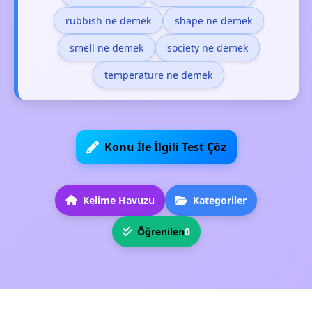
rubbish ne demek
shape ne demek
smell ne demek
society ne demek
temperature ne demek
Konu İle İlgili Test Çöz
Kelime Havuzu
Kategoriler
Öğrenilen
0