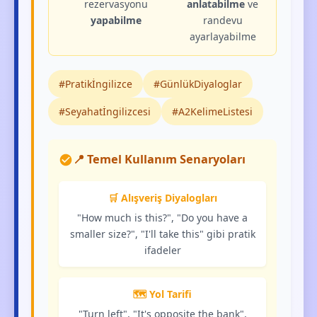
rezervasyonu
anlatabilme
ve
yapabilme
randevu
ayarlayabilme
#Pratikİngilizce
#GünlükDiyaloglar
#Seyahatİngilizcesi
#A2KelimeListesi
📍 Temel Kullanım Senaryoları
🛒 Alışveriş Diyalogları
"How much is this?", "Do you have a
smaller size?", "I'll take this" gibi pratik
ifadeler
🗺️ Yol Tarifi
"Turn left", "It's opposite the bank",