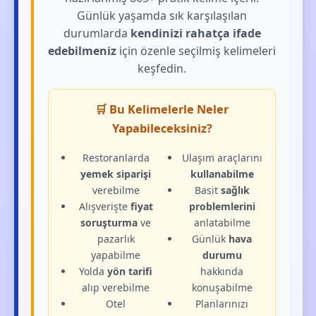
Günlük yaşamda sık karşılaşılan
durumlarda
kendinizi rahatça ifade
edebilmeniz
için özenle seçilmiş kelimeleri
keşfedin.
🛒 Bu Kelimelerle Neler
Yapabileceksiniz?
Restoranlarda
Ulaşım araçlarını
yemek siparişi
kullanabilme
verebilme
Basit
sağlık
Alışverişte
fiyat
problemlerini
soruşturma
ve
anlatabilme
pazarlık
Günlük
hava
yapabilme
durumu
Yolda
yön tarifi
hakkında
alıp verebilme
konuşabilme
Otel
Planlarınızı