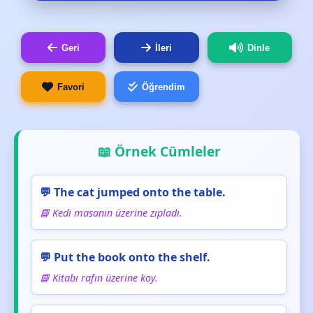
Geri
İleri
Dinle
Favori
Öğrendim
📖 Örnek Cümleler
💬 The cat jumped onto the table.
📘 Kedi masanın üzerine zıpladı.
💬 Put the book onto the shelf.
📘 Kitabı rafın üzerine koy.