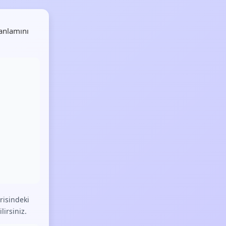
anlamını
risindeki
lirsiniz.