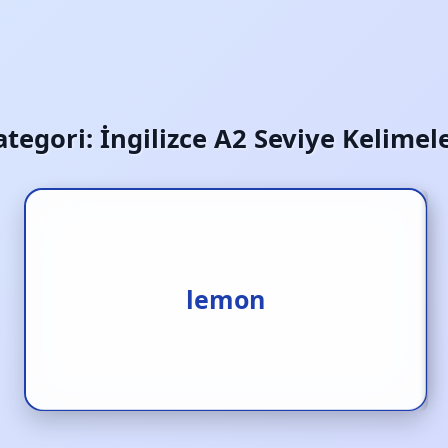
ategori:
İngilizce A2 Seviye Kelimele
1.limon [i.] 2.limonlu [s.]
lemon
3.moloz [i.]