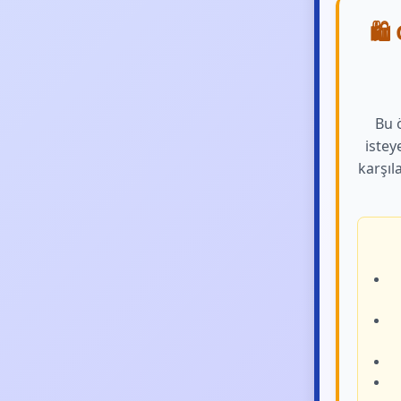
🛍️
Bu ö
istey
karşıl