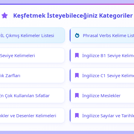
Keşfetmek İsteyebileceğiniz Kategoriler
L Çıkmış Kelimeler Listesi
Phrasal Verbs Kelime List
 Seviye Kelimeleri
İngilizce B1 Seviye Kelim
lık Zarfları
İngilizce C1 Seviye Kelime
En Çok Kullanılan Sıfatlar
İngilizce Meslekler
nkler ve Desenler Kelimeleri
İngilizce Sayılar ve Tarihl