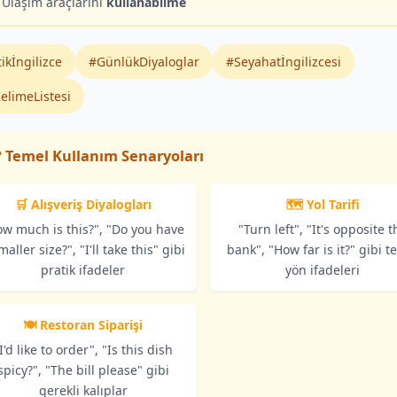
Ulaşım araçlarını
kullanabilme
ikİngilizce
#GünlükDiyaloglar
#Seyahatİngilizcesi
elimeListesi
 Temel Kullanım Senaryoları
🛒 Alışveriş Diyalogları
🗺️ Yol Tarifi
ow much is this?", "Do you have
"Turn left", "It's opposite t
maller size?", "I'll take this" gibi
bank", "How far is it?" gibi t
pratik ifadeler
yön ifadeleri
🍽️ Restoran Siparişi
I'd like to order", "Is this dish
spicy?", "The bill please" gibi
gerekli kalıplar