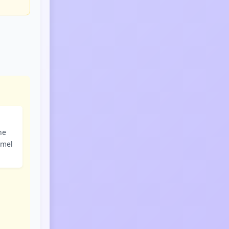
he
emel