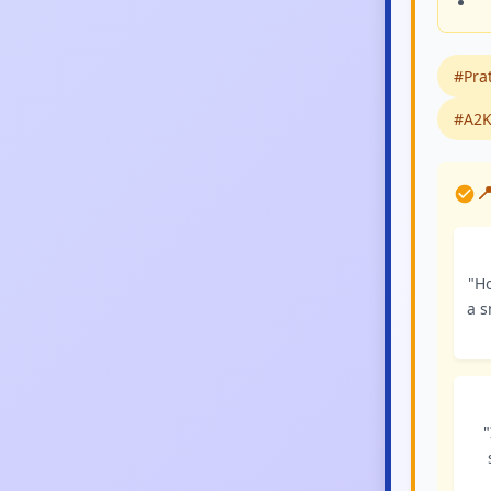
#Prat
#A2K

"H
a s
"