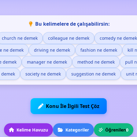
Bu kelimelere de çalışabilirsin:
church ne demek
colleague ne demek
comedy ne demek
ue ne demek
driving ne demek
fashion ne demek
kill
e demek
manager ne demek
method ne demek
pull 
e demek
society ne demek
suggestion ne demek
unit
Konu İle İlgili Test Çöz
Kelime Havuzu
Kategoriler
Öğrenilen
0