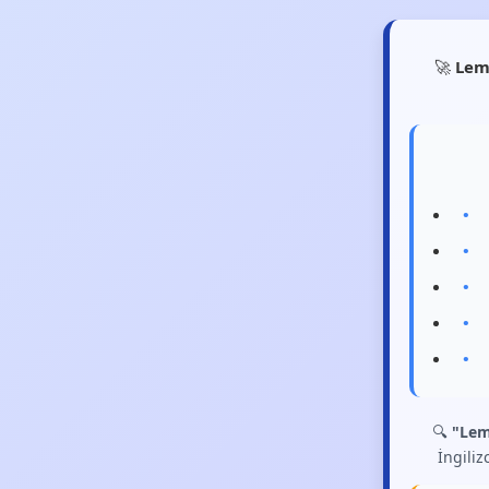
🚀
Lem
🔍
"Lem
İngiliz