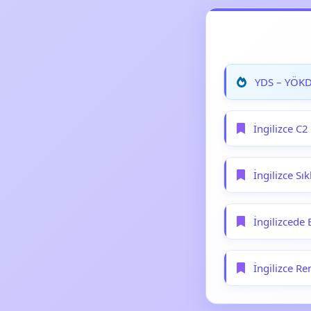
YDS – YÖKDİ
İngilizce C2
İngilizce Sık
İngilizcede 
İngilizce Re