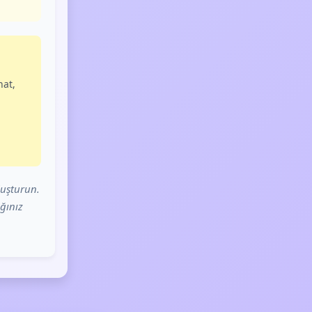
hat,
luşturun.
ğınız