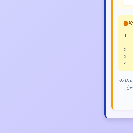

🌟
Uzm
Örn