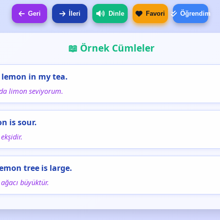
Geri
İleri
Dinle
Favori
Öğrendim
📖 Örnek Cümleler
ke lemon in my tea.
da limon seviyorum.
n is sour.
ekşidir.
lemon tree is large.
ağacı büyüktür.