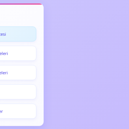
esi
eleri
leri
er