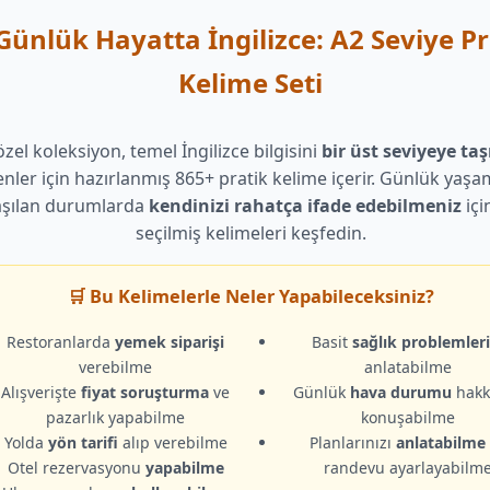
 Günlük Hayatta İngilizce: A2 Seviye Pr
Kelime Seti
zel koleksiyon, temel İngilizce bilgisini
bir üst seviyeye ta
enler için hazırlanmış 865+ pratik kelime içerir. Günlük yaşa
aşılan durumlarda
kendinizi rahatça ifade edebilmeniz
içi
seçilmiş kelimeleri keşfedin.
🛒 Bu Kelimelerle Neler Yapabileceksiniz?
Restoranlarda
yemek siparişi
Basit
sağlık problemleri
verebilme
anlatabilme
Alışverişte
fiyat soruşturma
ve
Günlük
hava durumu
hakk
pazarlık yapabilme
konuşabilme
Yolda
yön tarifi
alıp verebilme
Planlarınızı
anlatabilme
Otel rezervasyonu
yapabilme
randevu ayarlayabilm