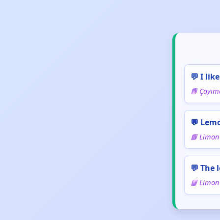
💬 I li
📘 Çayım
💬 Lemo
📘 Limon 
💬 The 
📘 Limon 