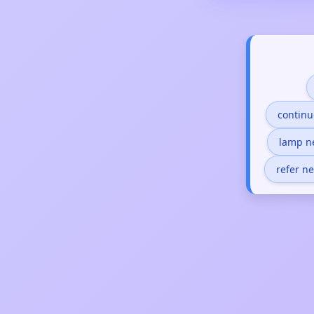
contin
lamp n
refer n