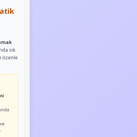
atik
şımak
mda sık
n özenle
ni
ında
ve
e