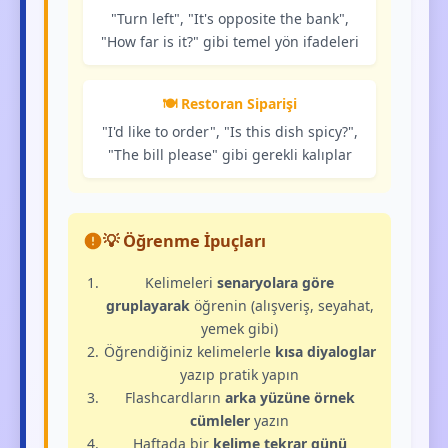
"Turn left", "It's opposite the bank",
"How far is it?" gibi temel yön ifadeleri
🍽️ Restoran Siparişi
"I'd like to order", "Is this dish spicy?",
"The bill please" gibi gerekli kalıplar
💡 Öğrenme İpuçları
Kelimeleri
senaryolara göre
gruplayarak
öğrenin (alışveriş, seyahat,
yemek gibi)
Öğrendiğiniz kelimelerle
kısa diyaloglar
yazıp pratik yapın
Flashcardların
arka yüzüne örnek
cümleler
yazın
Haftada bir
kelime tekrar günü