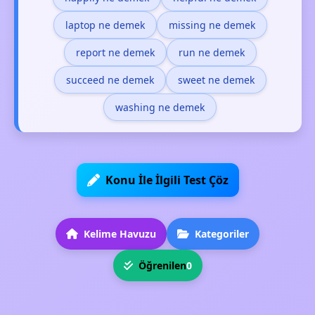
laptop ne demek
missing ne demek
report ne demek
run ne demek
succeed ne demek
sweet ne demek
washing ne demek
Konu İle İlgili Test Çöz
Kelime Havuzu
Kategoriler
Öğrenilen
0