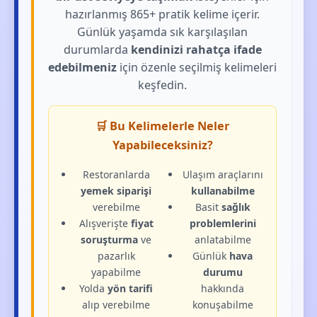
hazırlanmış 865+ pratik kelime içerir.
Günlük yaşamda sık karşılaşılan
durumlarda
kendinizi rahatça ifade
edebilmeniz
için özenle seçilmiş kelimeleri
keşfedin.
🛒 Bu Kelimelerle Neler
Yapabileceksiniz?
Restoranlarda
Ulaşım araçlarını
yemek siparişi
kullanabilme
verebilme
Basit
sağlık
Alışverişte
fiyat
problemlerini
soruşturma
ve
anlatabilme
pazarlık
Günlük
hava
yapabilme
durumu
Yolda
yön tarifi
hakkında
alıp verebilme
konuşabilme