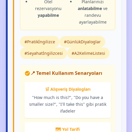
Otel
Planlarınızı
rezervasyonu
anlatabilme
ve
yapabilme
randevu
ayarlayabilme
#Pratikİngilizce
#GünlükDiyaloglar
#Seyahatİngilizcesi
#A2KelimeListesi
📍 Temel Kullanım Senaryoları
🛒 Alışveriş Diyalogları
"How much is this?", "Do you have a
smaller size?", "I'll take this" gibi pratik
ifadeler
🗺️ Yol Tarifi