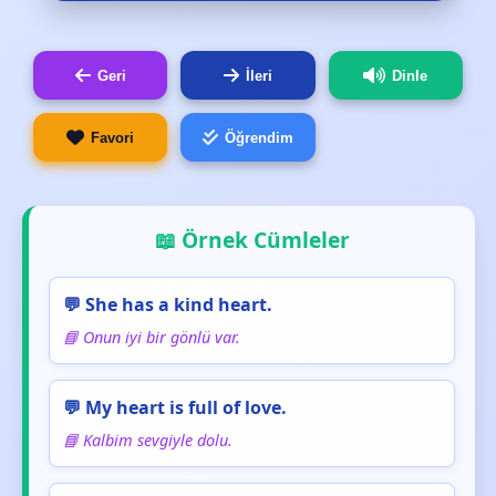
Geri
İleri
Dinle
Favori
Öğrendim
📖 Örnek Cümleler
💬 She has a kind heart.
📘 Onun iyi bir gönlü var.
💬 My heart is full of love.
📘 Kalbim sevgiyle dolu.