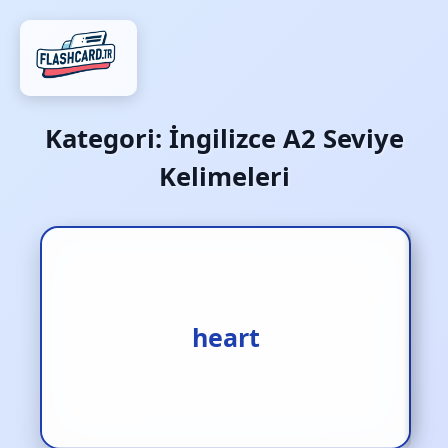
Kategori:
İngilizce A2 Seviye
Kelimeleri
1.gönül [i.] 2.merkez [i.]
heart
3.yürek [i.]