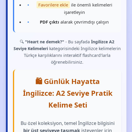
Favorilere ekle
ile önemli kelimeleri
işaretleyin
PDF çıktı
alarak çevrimdışı çalışın
🔍
"Heart ne demek?"
- Bu sayfada
İngilizce A2
Seviye Kelimeleri
kategorisindeki İngilizce kelimelerin
Türkçe karşılıklarını interaktif flashcard'larla
öğrenebilirsiniz.
🛍️ Günlük Hayatta
İngilizce: A2 Seviye Pratik
Kelime Seti
Bu özel koleksiyon, temel İngilizce bilgisini
bir üst seviyeye taşımak
isteyenler için