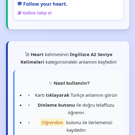
💬 Follow your heart.
📘 Kalbini takip et.
🚀
Heart
kelimesinin
İngilizce A2 Seviye
Kelimeleri
kategorisindeki anlamını keşfedin!
✨
Nasıl kullanılır?
Kartı
tıklayarak
Türkçe anlamını görün
Dinleme butonu
ile doğru telaffuzu
öğrenin
Öğrendim
butonu ile ilerlemenizi
kaydedin