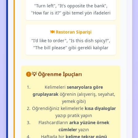
"Turn left", "It's opposite the bank",
"How far is it?" gibi temel yön ifadeleri
🍽️ Restoran Siparişi
"I'd like to order", "Is this dish spicy?",
"The bill please" gibi gerekli kalıplar
💡 Öğrenme İpuçları
Kelimeleri
senaryolara göre
gruplayarak
öğrenin (alışveriş, seyahat,
yemek gibi)
Öğrendiğiniz kelimelerle
kısa diyaloglar
yazıp pratik yapın
Flashcardların
arka yüzüne örnek
cümleler
yazın
Haftada bir
kelime tekrar günü