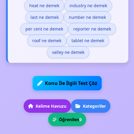
heat ne demek
industry ne demek
last ne demek
number ne demek
per cent ne demek
reporter ne demek
roof ne demek
tablet ne demek
valley ne demek
Konu İle İlgili Test Çöz
Kelime Havuzu
Kategoriler
Öğrenilen
0