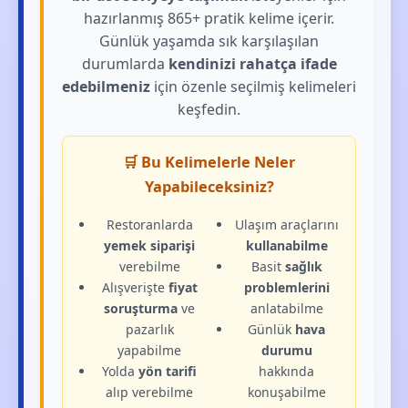
hazırlanmış 865+ pratik kelime içerir.
Günlük yaşamda sık karşılaşılan
durumlarda
kendinizi rahatça ifade
edebilmeniz
için özenle seçilmiş kelimeleri
keşfedin.
🛒 Bu Kelimelerle Neler
Yapabileceksiniz?
Restoranlarda
Ulaşım araçlarını
yemek siparişi
kullanabilme
verebilme
Basit
sağlık
Alışverişte
fiyat
problemlerini
soruşturma
ve
anlatabilme
pazarlık
Günlük
hava
yapabilme
durumu
Yolda
yön tarifi
hakkında
alıp verebilme
konuşabilme