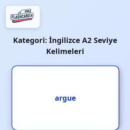
Kategori:
İngilizce A2 Seviye
Kelimeleri
1.tartışmak [f.]
2.çekişmek [f.]
argue
3.göstergesi olmak [f.]