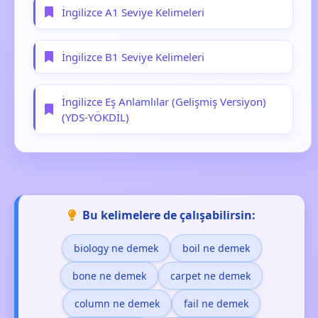
İngilizce A1 Seviye Kelimeleri
İngilizce B1 Seviye Kelimeleri
İngilizce Eş Anlamlılar (Gelişmiş Versiyon)
(YDS-YÖKDİL)
Bu kelimelere de çalışabilirsin:
biology ne demek
boil ne demek
bone ne demek
carpet ne demek
column ne demek
fail ne demek