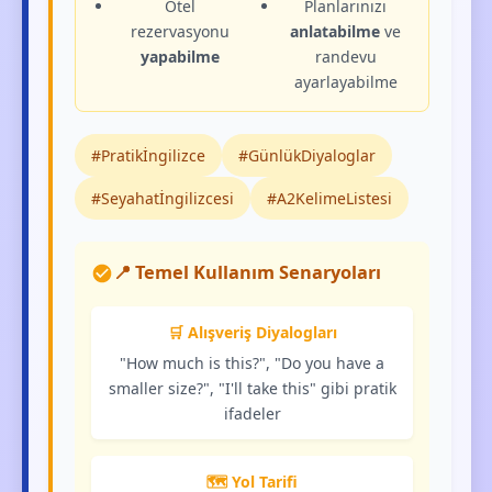
Otel
Planlarınızı
rezervasyonu
anlatabilme
ve
yapabilme
randevu
ayarlayabilme
#Pratikİngilizce
#GünlükDiyaloglar
#Seyahatİngilizcesi
#A2KelimeListesi
📍 Temel Kullanım Senaryoları
🛒 Alışveriş Diyalogları
"How much is this?", "Do you have a
smaller size?", "I'll take this" gibi pratik
ifadeler
🗺️ Yol Tarifi