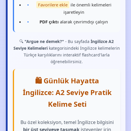
Favorilere ekle
ile önemli kelimeleri
işaretleyin
PDF çıktı
alarak çevrimdışı çalışın
🔍
"Argue ne demek?"
- Bu sayfada
İngilizce A2
Seviye Kelimeleri
kategorisindeki İngilizce kelimelerin
Türkçe karşılıklarını interaktif flashcard'larla
öğrenebilirsiniz.
🛍️ Günlük Hayatta
İngilizce: A2 Seviye Pratik
Kelime Seti
Bu özel koleksiyon, temel İngilizce bilgisini
bir üst seviyeye taşımak
isteyenler için