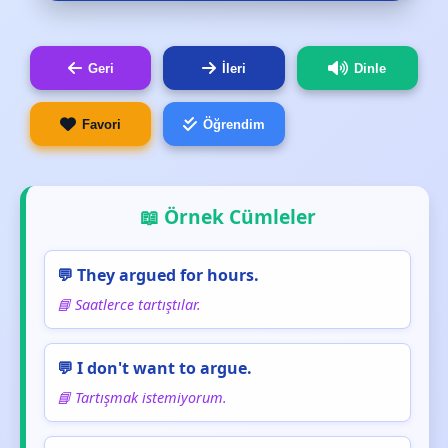
Geri
İleri
Dinle
Favori
Öğrendim
📖 Örnek Cümleler
💬 They argued for hours.
📘 Saatlerce tartıştılar.
💬 I don't want to argue.
📘 Tartışmak istemiyorum.