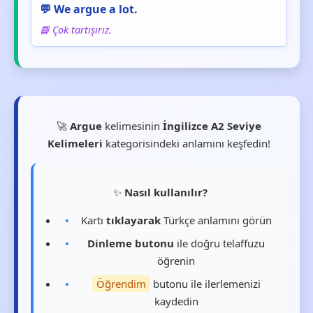
💬 We argue a lot.
📘 Çok tartışırız.
🚀
Argue
kelimesinin
İngilizce A2 Seviye
Kelimeleri
kategorisindeki anlamını keşfedin!
✨
Nasıl kullanılır?
Kartı
tıklayarak
Türkçe anlamını görün
Dinleme butonu
ile doğru telaffuzu
öğrenin
Öğrendim
butonu ile ilerlemenizi
kaydedin