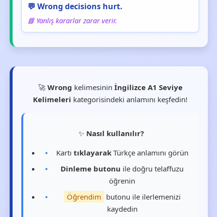
💬 Wrong decisions hurt.
📘 Yanlış kararlar zarar verir.
🚀
Wrong
kelimesinin
İngilizce A1 Seviye
Kelimeleri
kategorisindeki anlamını keşfedin!
✨
Nasıl kullanılır?
Kartı
tıklayarak
Türkçe anlamını görün
Dinleme butonu
ile doğru telaffuzu
öğrenin
Öğrendim
butonu ile ilerlemenizi
kaydedin