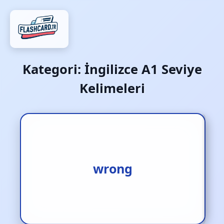
Kategori:
İngilizce A1 Seviye
Kelimeleri
1.yanlış [s.] 2.gadretmek
wrong
[f.] 3.haksızlık etmek [f.]