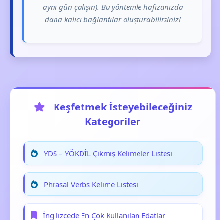
aynı gün çalışın). Bu yöntemle hafızanızda
daha kalıcı bağlantılar oluşturabilirsiniz!
Keşfetmek İsteyebileceğiniz
Kategoriler
YDS – YÖKDİL Çıkmış Kelimeler Listesi
Phrasal Verbs Kelime Listesi
İngilizcede En Çok Kullanılan Edatlar