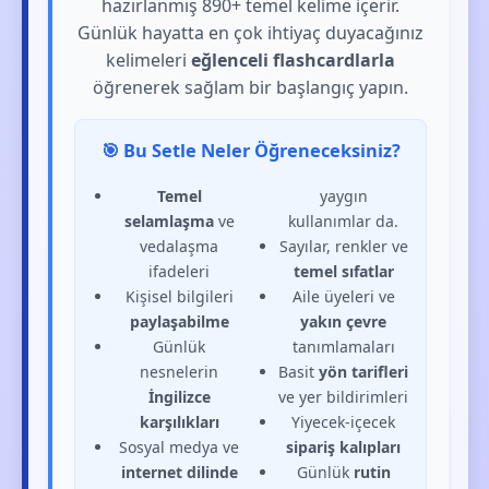
hazırlanmış 890+ temel kelime içerir.
Günlük hayatta en çok ihtiyaç duyacağınız
kelimeleri
eğlenceli flashcardlarla
öğrenerek sağlam bir başlangıç yapın.
🎯 Bu Setle Neler Öğreneceksiniz?
Temel
yaygın
selamlaşma
ve
kullanımlar da.
vedalaşma
Sayılar, renkler ve
ifadeleri
temel sıfatlar
Kişisel bilgileri
Aile üyeleri ve
paylaşabilme
yakın çevre
Günlük
tanımlamaları
nesnelerin
Basit
yön tarifleri
İngilizce
ve yer bildirimleri
karşılıkları
Yiyecek-içecek
Sosyal medya ve
sipariş kalıpları
internet dilinde
Günlük
rutin