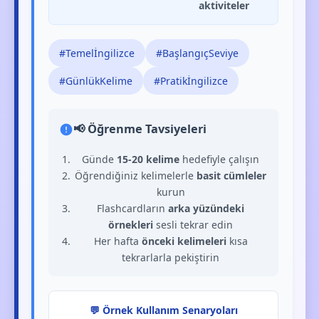
aktiviteler
#Temelİngilizce
#BaşlangıçSeviye
#GünlükKelime
#Pratikİngilizce
📢 Öğrenme Tavsiyeleri
Günde
15-20 kelime
hedefiyle çalışın
Öğrendiğiniz kelimelerle
basit cümleler
kurun
Flashcardların
arka yüzündeki
örnekleri
sesli tekrar edin
Her hafta
önceki kelimeleri
kısa
tekrarlarla pekiştirin
💬 Örnek Kullanım Senaryoları