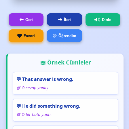
Geri
İleri
Dinle
Favori
Öğrendim
📖 Örnek Cümleler
💬 That answer is wrong.
📘 O cevap yanlış.
💬 He did something wrong.
📘 O bir hata yaptı.