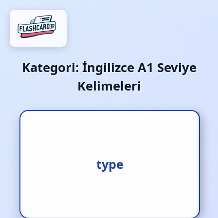
Kategori:
İngilizce A1 Seviye
Kelimeleri
1.yazmak [f.] 2.tür [i.] 3.tip
type
[i.]