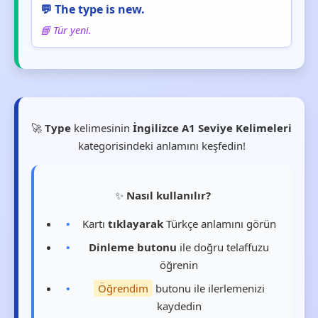
💬 The type is new.
📘 Tür yeni.
🚀
Type
kelimesinin
İngilizce A1 Seviye Kelimeleri
kategorisindeki anlamını keşfedin!
✨
Nasıl kullanılır?
Kartı
tıklayarak
Türkçe anlamını görün
Dinleme butonu
ile doğru telaffuzu
öğrenin
Öğrendim
butonu ile ilerlemenizi
kaydedin