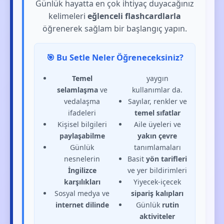
Günlük hayatta en çok ihtiyaç duyacağınız
kelimeleri
eğlenceli flashcardlarla
öğrenerek sağlam bir başlangıç yapın.
🎯 Bu Setle Neler Öğreneceksiniz?
Temel
yaygın
selamlaşma
ve
kullanımlar da.
vedalaşma
Sayılar, renkler ve
ifadeleri
temel sıfatlar
Kişisel bilgileri
Aile üyeleri ve
paylaşabilme
yakın çevre
Günlük
tanımlamaları
nesnelerin
Basit
yön tarifleri
İngilizce
ve yer bildirimleri
karşılıkları
Yiyecek-içecek
Sosyal medya ve
sipariş kalıpları
internet dilinde
Günlük
rutin
aktiviteler