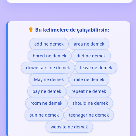
Bu kelimelere de çalışabilirsin:
add ne demek
area ne demek
bored ne demek
diet ne demek
downstairs ne demek
leave ne demek
May ne demek
mile ne demek
pay ne demek
repeat ne demek
room ne demek
should ne demek
sun ne demek
teenager ne demek
website ne demek