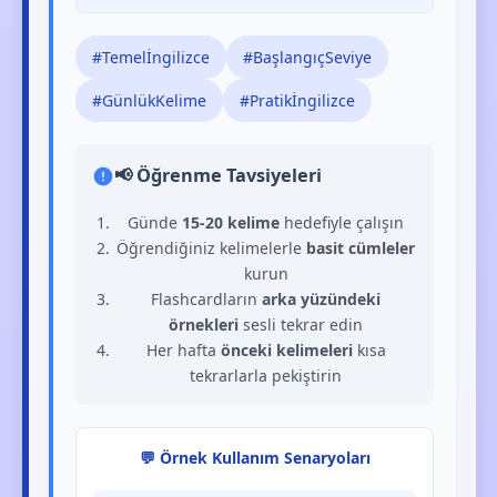
#Temelİngilizce
#BaşlangıçSeviye
#GünlükKelime
#Pratikİngilizce
📢 Öğrenme Tavsiyeleri
Günde
15-20 kelime
hedefiyle çalışın
Öğrendiğiniz kelimelerle
basit cümleler
kurun
Flashcardların
arka yüzündeki
örnekleri
sesli tekrar edin
Her hafta
önceki kelimeleri
kısa
tekrarlarla pekiştirin
💬 Örnek Kullanım Senaryoları