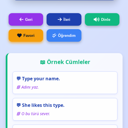
Geri
İleri
Dinle
Favori
Öğrendim
📖 Örnek Cümleler
💬 Type your name.
📘 Adını yaz.
💬 She likes this type.
📘 O bu türü sever.