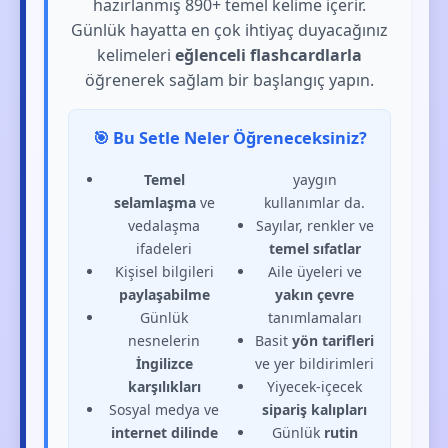
hazırlanmış 890+ temel kelime içerir.
Günlük hayatta en çok ihtiyaç duyacağınız
kelimeleri
eğlenceli flashcardlarla
öğrenerek sağlam bir başlangıç yapın.
🎯 Bu Setle Neler Öğreneceksiniz?
Temel
yaygın
selamlaşma
ve
kullanımlar da.
vedalaşma
Sayılar, renkler ve
ifadeleri
temel sıfatlar
Kişisel bilgileri
Aile üyeleri ve
paylaşabilme
yakın çevre
Günlük
tanımlamaları
nesnelerin
Basit
yön tarifleri
İngilizce
ve yer bildirimleri
karşılıkları
Yiyecek-içecek
Sosyal medya ve
sipariş kalıpları
internet dilinde
Günlük
rutin