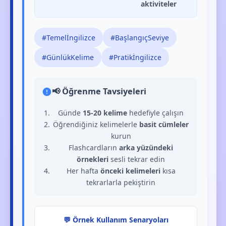
aktiviteler
#Temelİngilizce
#BaşlangıçSeviye
#GünlükKelime
#Pratikİngilizce
📢 Öğrenme Tavsiyeleri
Günde
15-20 kelime
hedefiyle çalışın
Öğrendiğiniz kelimelerle
basit cümleler
kurun
Flashcardların
arka yüzündeki
örnekleri
sesli tekrar edin
Her hafta
önceki kelimeleri
kısa
tekrarlarla pekiştirin
💬 Örnek Kullanım Senaryoları