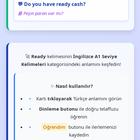
💬 Do you have ready cash?
📘 Peşin paran var mı?
🚀
Ready
kelimesinin
İngilizce A1 Seviye
Kelimeleri
kategorisindeki anlamını keşfedin!
✨
Nasıl kullanılır?
Kartı
tıklayarak
Türkçe anlamını görün
Dinleme butonu
ile doğru telaffuzu
öğrenin
Öğrendim
butonu ile ilerlemenizi
kaydedin