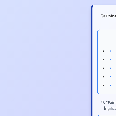
🚀
Pain
🔍
"Pain
İngiliz