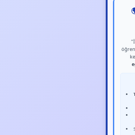

"
öğre
ke
e