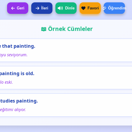
Geri
İleri
Dinle
Favori
Öğrendim
📖 Örnek Cümleler
e that painting.
loyu seviyorum.
painting is old.
lo eski.
studies painting.
eğitimi alıyor.