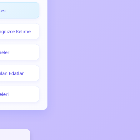
esi
ngilizce Kelime
meler
ılan Edatlar
eleri