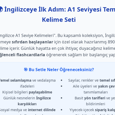
 İngilizceye İlk Adım: A1 Seviyesi Te
Kelime Seti
İngilizce A1 Seviye Kelimeleri". Bu kapsamlı koleksiyon, İngil
nmeye
sıfırdan başlayanlar
için özel olarak hazırlanmış 89
lime içerir. Günlük hayatta en çok ihtiyaç duyacağınız kelime
ğlenceli flashcardlarla
öğrenerek sağlam bir başlangıç yap
🎯 Bu Setle Neler Öğreneceksiniz?
Temel selamlaşma
ve vedalaşma
Sayılar, renkler ve
temel sıf
ifadeleri
Aile üyeleri ve
yakın çev
Kişisel bilgileri
paylaşabilme
tanımlamaları
Günlük nesnelerin
İngilizce
Basit
yön tarifleri
ve ye
karşılıkları
bildirimleri
Sosyal medya ve
internet dilinde
Yiyecek-içecek
sipariş kalı