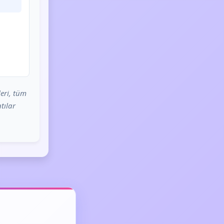
eri, tüm
tılar