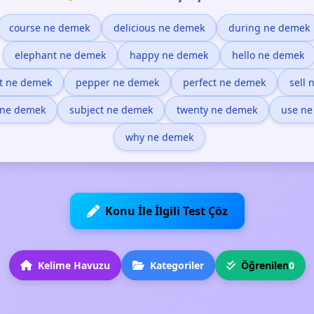
course ne demek
delicious ne demek
during ne demek
elephant ne demek
happy ne demek
hello ne demek
t ne demek
pepper ne demek
perfect ne demek
sell
 ne demek
subject ne demek
twenty ne demek
use ne
why ne demek
Konu İle İlgili Test Çöz
Kelime Havuzu
Kategoriler
Öğrenilen
0