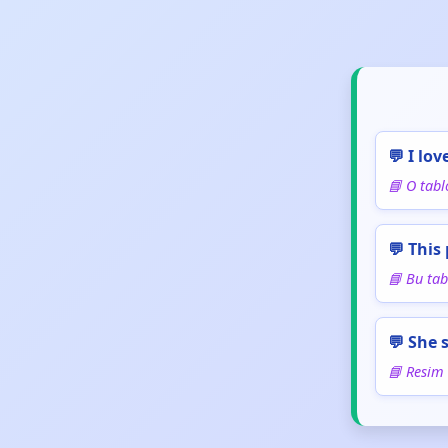
💬 I lov
📘 O tab
💬 This 
📘 Bu tab
💬 She 
📘 Resim 