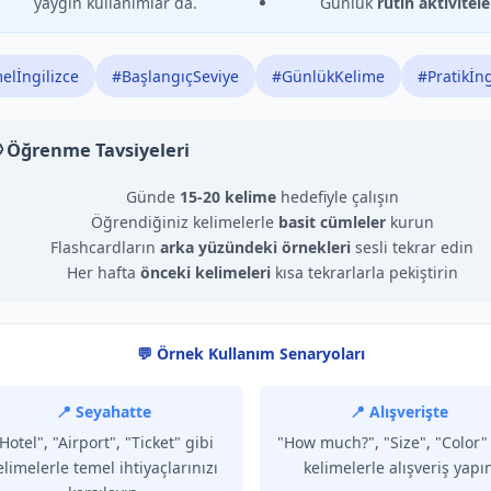
yaygın kullanımlar da.
Günlük
rutin aktivitele
elİngilizce
#BaşlangıçSeviye
#GünlükKelime
#Pratikİng
 Öğrenme Tavsiyeleri
Günde
15-20 kelime
hedefiyle çalışın
Öğrendiğiniz kelimelerle
basit cümleler
kurun
Flashcardların
arka yüzündeki örnekleri
sesli tekrar edin
Her hafta
önceki kelimeleri
kısa tekrarlarla pekiştirin
💬 Örnek Kullanım Senaryoları
📍 Seyahatte
📍 Alışverişte
Hotel", "Airport", "Ticket" gibi
"How much?", "Size", "Color" 
elimelerle temel ihtiyaçlarınızı
kelimelerle alışveriş yapı