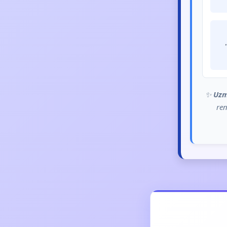
✨
Uzm
ren