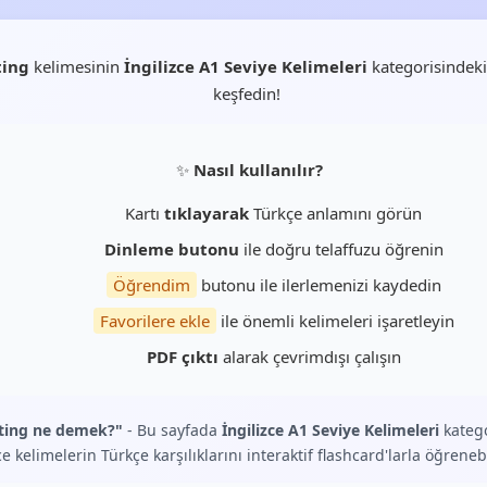
ting
kelimesinin
İngilizce A1 Seviye Kelimeleri
kategorisindeki
keşfedin!
✨
Nasıl kullanılır?
Kartı
tıklayarak
Türkçe anlamını görün
Dinleme butonu
ile doğru telaffuzu öğrenin
Öğrendim
butonu ile ilerlemenizi kaydedin
Favorilere ekle
ile önemli kelimeleri işaretleyin
PDF çıktı
alarak çevrimdışı çalışın
ting ne demek?"
- Bu sayfada
İngilizce A1 Seviye Kelimeleri
katego
ce kelimelerin Türkçe karşılıklarını interaktif flashcard'larla öğrenebi