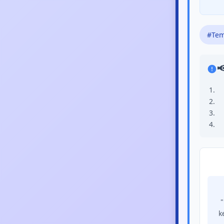
#Tem

"
k