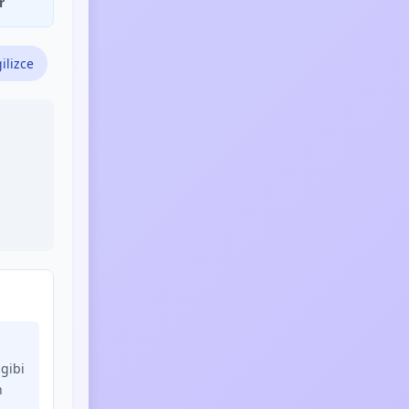
r
ilizce
gibi
n