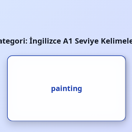
ategori:
İngilizce A1 Seviye Kelimele
1.tablo [i.] 2.resim [i.]
painting
3.ressamlık [i.]