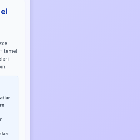
mel
izce
0+ temel
leri
ın.
atlar
re
r
pları