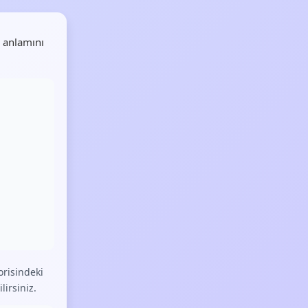
 anlamını
risindeki
lirsiniz.