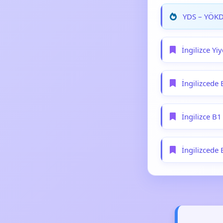
YDS – YÖKDİ
İngilizce Yi
İngilizcede 
İngilizce B1
İngilizcede 