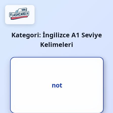
Kategori:
İngilizce A1 Seviye
Kelimeleri
1.gayri [s.] 2.yoksa [zf.]
not
3.asla [zf.]