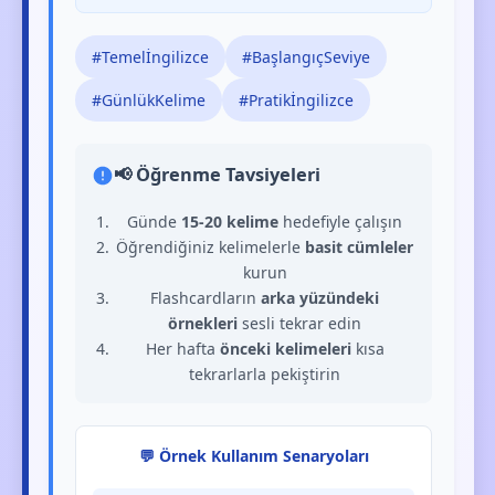
#Temelİngilizce
#BaşlangıçSeviye
#GünlükKelime
#Pratikİngilizce
📢 Öğrenme Tavsiyeleri
Günde
15-20 kelime
hedefiyle çalışın
Öğrendiğiniz kelimelerle
basit cümleler
kurun
Flashcardların
arka yüzündeki
örnekleri
sesli tekrar edin
Her hafta
önceki kelimeleri
kısa
tekrarlarla pekiştirin
💬 Örnek Kullanım Senaryoları