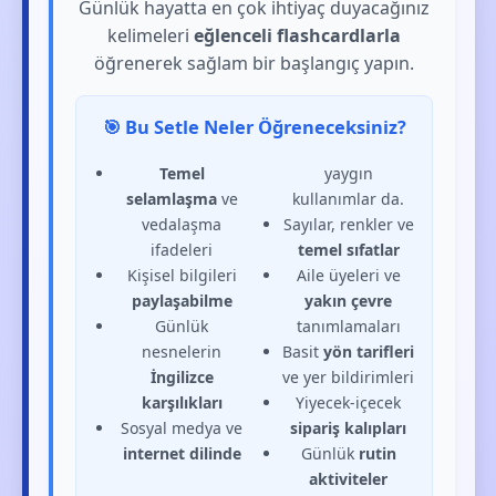
Günlük hayatta en çok ihtiyaç duyacağınız
kelimeleri
eğlenceli flashcardlarla
öğrenerek sağlam bir başlangıç yapın.
🎯 Bu Setle Neler Öğreneceksiniz?
Temel
yaygın
selamlaşma
ve
kullanımlar da.
vedalaşma
Sayılar, renkler ve
ifadeleri
temel sıfatlar
Kişisel bilgileri
Aile üyeleri ve
paylaşabilme
yakın çevre
Günlük
tanımlamaları
nesnelerin
Basit
yön tarifleri
İngilizce
ve yer bildirimleri
karşılıkları
Yiyecek-içecek
Sosyal medya ve
sipariş kalıpları
internet dilinde
Günlük
rutin
aktiviteler