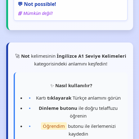
💬 Not possible!
📘 Mümkün değil!
🚀
Not
kelimesinin
İngilizce A1 Seviye Kelimeleri
kategorisindeki anlamını keşfedin!
✨
Nasıl kullanılır?
Kartı
tıklayarak
Türkçe anlamını görün
Dinleme butonu
ile doğru telaffuzu
öğrenin
Öğrendim
butonu ile ilerlemenizi
kaydedin