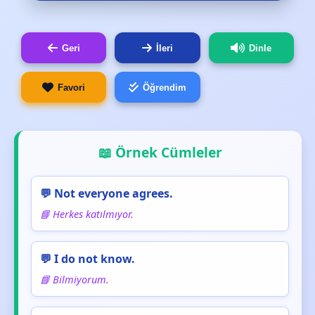
Geri
İleri
Dinle
Favori
Öğrendim
📖 Örnek Cümleler
💬 Not everyone agrees.
📘 Herkes katılmıyor.
💬 I do not know.
📘 Bilmiyorum.