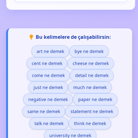
Bu kelimelere de çalışabilirsin:
art ne demek
bye ne demek
cent ne demek
cheese ne demek
come ne demek
detail ne demek
just ne demek
much ne demek
negative ne demek
paper ne demek
same ne demek
statement ne demek
talk ne demek
think ne demek
university ne demek