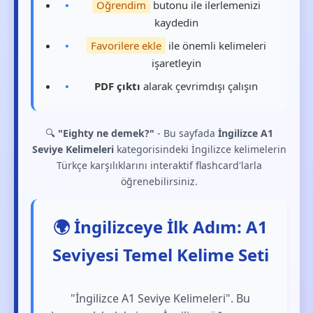
Öğrendim
butonu ile ilerlemenizi
kaydedin
Favorilere ekle
ile önemli kelimeleri
işaretleyin
PDF çıktı
alarak çevrimdışı çalışın
🔍
"Eighty ne demek?"
- Bu sayfada
İngilizce A1
Seviye Kelimeleri
kategorisindeki İngilizce kelimelerin
Türkçe karşılıklarını interaktif flashcard'larla
öğrenebilirsiniz.
🌍 İngilizceye İlk Adım: A1
Seviyesi Temel Kelime Seti
"İngilizce A1 Seviye Kelimeleri". Bu