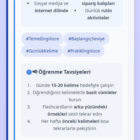
Sosyal medya ve
sipariş kalıpları
internet dilinde
Günlük
rutin
aktiviteler
#Temelİngilizce
#BaşlangıçSeviye
#GünlükKelime
#Pratikİngilizce
📢 Öğrenme Tavsiyeleri
Günde
15-20 kelime
hedefiyle çalışın
Öğrendiğiniz kelimelerle
basit cümleler
kurun
Flashcardların
arka yüzündeki
örnekleri
sesli tekrar edin
Her hafta
önceki kelimeleri
kısa
tekrarlarla pekiştirin