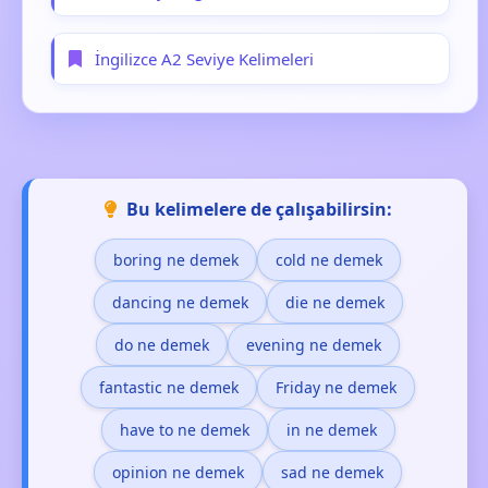
İngilizce A2 Seviye Kelimeleri
Bu kelimelere de çalışabilirsin:
boring ne demek
cold ne demek
dancing ne demek
die ne demek
do ne demek
evening ne demek
fantastic ne demek
Friday ne demek
have to ne demek
in ne demek
opinion ne demek
sad ne demek