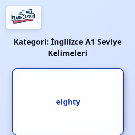
Kategori:
İngilizce A1 Seviye
Kelimeleri
1.seksen [i.] 2.seksen
eighty
sayısı (80) [i.] 3.80 [i.]