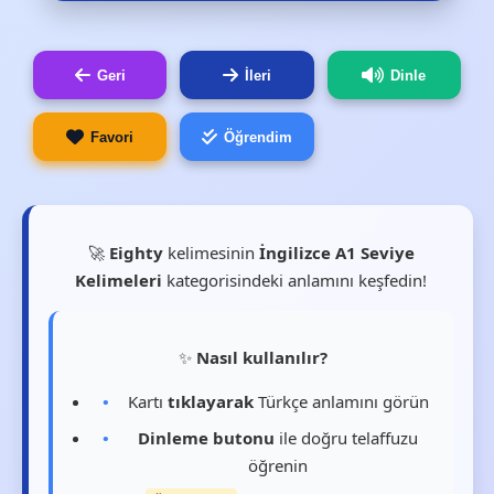
Geri
İleri
Dinle
Favori
Öğrendim
🚀
Eighty
kelimesinin
İngilizce A1 Seviye
Kelimeleri
kategorisindeki anlamını keşfedin!
✨
Nasıl kullanılır?
Kartı
tıklayarak
Türkçe anlamını görün
Dinleme butonu
ile doğru telaffuzu
öğrenin