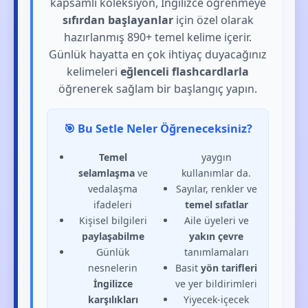
kapsamlı koleksiyon, İngilizce öğrenmeye
sıfırdan başlayanlar
için özel olarak
hazırlanmış 890+ temel kelime içerir.
Günlük hayatta en çok ihtiyaç duyacağınız
kelimeleri
eğlenceli flashcardlarla
öğrenerek sağlam bir başlangıç yapın.
🎯 Bu Setle Neler Öğreneceksiniz?
Temel
yaygın
selamlaşma
ve
kullanımlar da.
vedalaşma
Sayılar, renkler ve
ifadeleri
temel sıfatlar
Kişisel bilgileri
Aile üyeleri ve
paylaşabilme
yakın çevre
Günlük
tanımlamaları
nesnelerin
Basit
yön tarifleri
İngilizce
ve yer bildirimleri
karşılıkları
Yiyecek-içecek