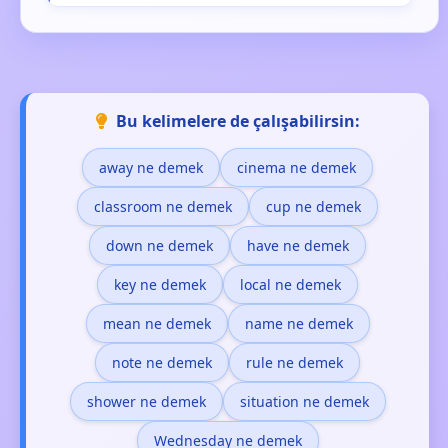
Bu kelimelere de çalışabilirsin:
away ne demek
cinema ne demek
classroom ne demek
cup ne demek
down ne demek
have ne demek
key ne demek
local ne demek
mean ne demek
name ne demek
note ne demek
rule ne demek
shower ne demek
situation ne demek
Wednesday ne demek