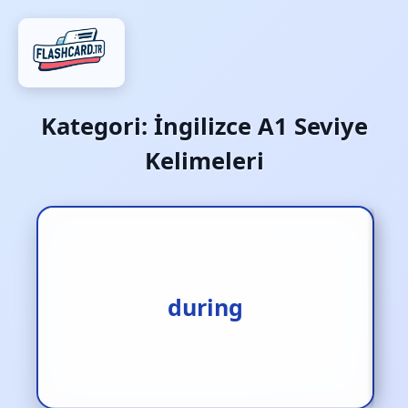
Kategori:
İngilizce A1 Seviye
Kelimeleri
1.zarfında [zf.] 2.süresince
during
[ed.] 3.sırasında [ed.]