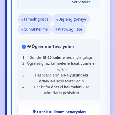
aktiviteler
#Temelİngilizce
#BaşlangıçSeviye
#GünlükKelime
#Pratikİngilizce
📢 Öğrenme Tavsiyeleri
Günde
15-20 kelime
hedefiyle çalışın
Öğrendiğiniz kelimelerle
basit cümleler
kurun
Flashcardların
arka yüzündeki
örnekleri
sesli tekrar edin
Her hafta
önceki kelimeleri
kısa
tekrarlarla pekiştirin
💬 Örnek Kullanım Senaryoları