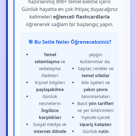
hazırlanmış 890+ temel kelime içerir.
Günlük hayatta en çok ihtiyaç duyacağınız
kelimeleri
eğlenceli flashcardlarla
öğrenerek sağlam bir başlangıç yapın.
🎯 Bu Setle Neler Öğreneceksiniz?
Temel
yaygın
selamlaşma
ve
kullanımlar da.
vedalaşma
Sayılar, renkler ve
ifadeleri
temel sıfatlar
Kişisel bilgileri
Aile üyeleri ve
paylaşabilme
yakın çevre
Günlük
tanımlamaları
nesnelerin
Basit
yön tarifleri
İngilizce
ve yer bildirimleri
karşılıkları
Yiyecek-içecek
Sosyal medya ve
sipariş kalıpları
internet dilinde
Günlük
rutin