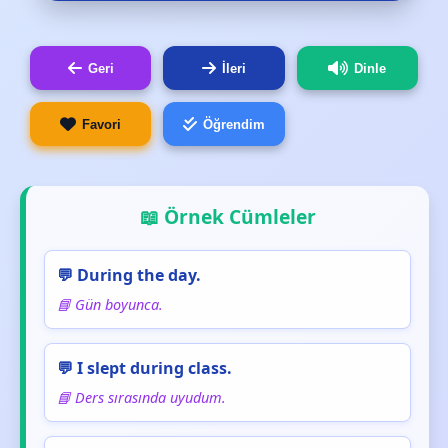
Geri
İleri
Dinle
Favori
Öğrendim
📖 Örnek Cümleler
💬 During the day.
📘 Gün boyunca.
💬 I slept during class.
📘 Ders sırasında uyudum.