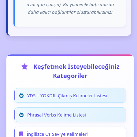
aynı gün çalışın). Bu yöntemle hafızanızda
daha kalıcı bağlantılar oluşturabilirsiniz!
Keşfetmek İsteyebileceğiniz
Kategoriler
YDS – YÖKDİL Çıkmış Kelimeler Listesi
Phrasal Verbs Kelime Listesi
İngilizce C1 Seviye Kelimeleri