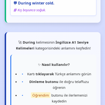
💬 During winter cold.
📘 Kış boyunca soğuk.
🚀
During
kelimesinin
İngilizce A1 Seviye
Kelimeleri
kategorisindeki anlamını keşfedin!
✨
Nasıl kullanılır?
Kartı
tıklayarak
Türkçe anlamını görün
Dinleme butonu
ile doğru telaffuzu
öğrenin
Öğrendim
butonu ile ilerlemenizi
kaydedin