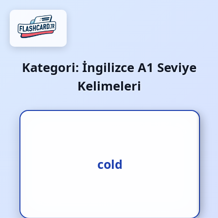
Kategori:
İngilizce A1 Seviye
Kelimeleri
1.soğukluk [i.]
2.soğukkanlı [s.] 3.soğuk
cold
[s.]