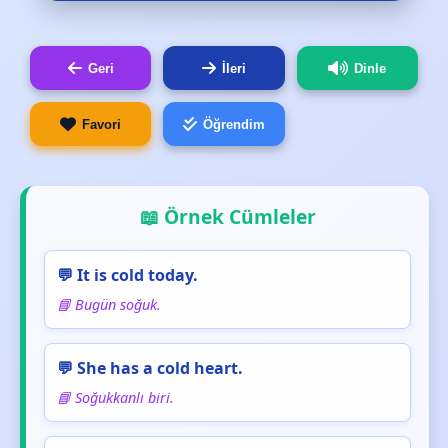
Geri
İleri
Dinle
Favori
Öğrendim
📖 Örnek Cümleler
💬 It is cold today.
📘 Bugün soğuk.
💬 She has a cold heart.
📘 Soğukkanlı biri.