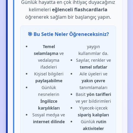
Günlük hayatta en çok ihtiyaç duyacağınız
kelimeleri
eğlenceli flashcardlarla
öğrenerek sağlam bir başlangıç yapın.
🎯 Bu Setle Neler Öğreneceksiniz?
Temel
yaygın
selamlaşma
ve
kullanımlar da.
vedalaşma
Sayılar, renkler ve
ifadeleri
temel sıfatlar
Kişisel bilgileri
Aile üyeleri ve
paylaşabilme
yakın çevre
Günlük
tanımlamaları
nesnelerin
Basit
yön tarifleri
İngilizce
ve yer bildirimleri
karşılıkları
Yiyecek-içecek
Sosyal medya ve
sipariş kalıpları
internet dilinde
Günlük
rutin
aktiviteler