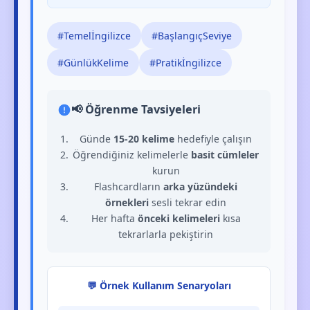
#Temelİngilizce
#BaşlangıçSeviye
#GünlükKelime
#Pratikİngilizce
📢 Öğrenme Tavsiyeleri
Günde
15-20 kelime
hedefiyle çalışın
Öğrendiğiniz kelimelerle
basit cümleler
kurun
Flashcardların
arka yüzündeki
örnekleri
sesli tekrar edin
Her hafta
önceki kelimeleri
kısa
tekrarlarla pekiştirin
💬 Örnek Kullanım Senaryoları