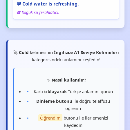
💬 Cold water is refreshing.
📘 Soğuk su ferahlatıcı.
🚀
Cold
kelimesinin
İngilizce A1 Seviye Kelimeleri
kategorisindeki anlamını keşfedin!
✨
Nasıl kullanılır?
Kartı
tıklayarak
Türkçe anlamını görün
Dinleme butonu
ile doğru telaffuzu
öğrenin
Öğrendim
butonu ile ilerlemenizi
kaydedin