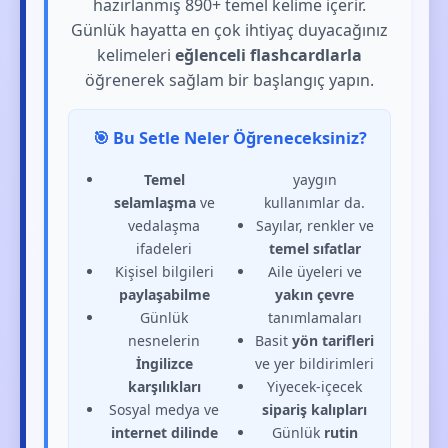
hazırlanmış 890+ temel kelime içerir.
Günlük hayatta en çok ihtiyaç duyacağınız
kelimeleri
eğlenceli flashcardlarla
öğrenerek sağlam bir başlangıç yapın.
🎯 Bu Setle Neler Öğreneceksiniz?
Temel
yaygın
selamlaşma
ve
kullanımlar da.
vedalaşma
Sayılar, renkler ve
ifadeleri
temel sıfatlar
Kişisel bilgileri
Aile üyeleri ve
paylaşabilme
yakın çevre
Günlük
tanımlamaları
nesnelerin
Basit
yön tarifleri
İngilizce
ve yer bildirimleri
karşılıkları
Yiyecek-içecek
Sosyal medya ve
sipariş kalıpları
internet dilinde
Günlük
rutin