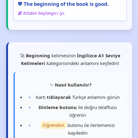
💬 The beginning of the book is good.
📘 Kitabın başlangıcı iyi.
🚀
Beginning
kelimesinin
İngilizce A1 Seviye
Kelimeleri
kategorisindeki anlamını keşfedin!
✨
Nasıl kullanılır?
Kartı
tıklayarak
Türkçe anlamını görün
Dinleme butonu
ile doğru telaffuzu
öğrenin
Öğrendim
butonu ile ilerlemenizi
kaydedin