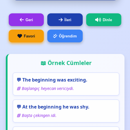
Geri
İleri
Dinle
Favori
Öğrendim
📖 Örnek Cümleler
💬 The beginning was exciting.
📘 Başlangıç heyecan vericiydi.
💬 At the beginning he was shy.
📘 Başta çekingen idi.