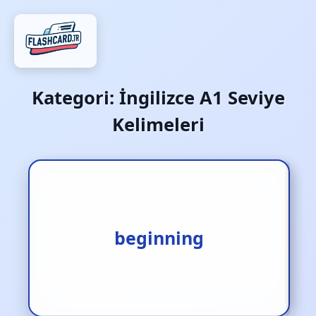
Kategori:
İngilizce A1 Seviye
Kelimeleri
1.başlangıç [i.] 2.baş [s.]
beginning
3.ilk adım [i.]