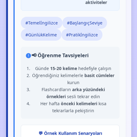
aktiviteler
#Temelİngilizce
#BaşlangıçSeviye
#GünlükKelime
#Pratikİngilizce
📢 Öğrenme Tavsiyeleri
Günde
15-20 kelime
hedefiyle çalışın
Öğrendiğiniz kelimelerle
basit cümleler
kurun
Flashcardların
arka yüzündeki
örnekleri
sesli tekrar edin
Her hafta
önceki kelimeleri
kısa
tekrarlarla pekiştirin
💬 Örnek Kullanım Senaryoları