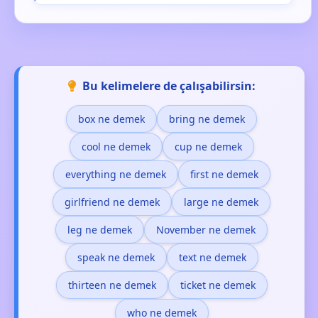
Bu kelimelere de çalışabilirsin:
box ne demek
bring ne demek
cool ne demek
cup ne demek
everything ne demek
first ne demek
girlfriend ne demek
large ne demek
leg ne demek
November ne demek
speak ne demek
text ne demek
thirteen ne demek
ticket ne demek
who ne demek