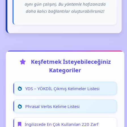
aynı gün çalışın). Bu yöntemle hafızanızda
daha kalıcı bağlantılar oluşturabilirsiniz!
Keşfetmek İsteyebileceğiniz
Kategoriler
YDS – YÖKDİL Çıkmış Kelimeler Listesi
Phrasal Verbs Kelime Listesi
İngilizcede En Çok Kullanılan 220 Zarf