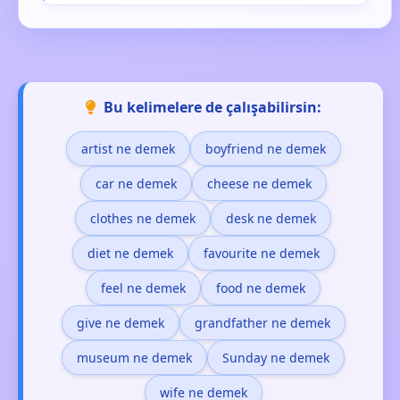
Bu kelimelere de çalışabilirsin:
artist ne demek
boyfriend ne demek
car ne demek
cheese ne demek
clothes ne demek
desk ne demek
diet ne demek
favourite ne demek
feel ne demek
food ne demek
give ne demek
grandfather ne demek
museum ne demek
Sunday ne demek
wife ne demek