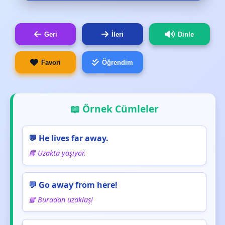
Geri
İleri
Dinle
Favori
Öğrendim
📖 Örnek Cümleler
💬 He lives far away.
📘 Uzakta yaşıyor.
💬 Go away from here!
📘 Buradan uzaklaş!