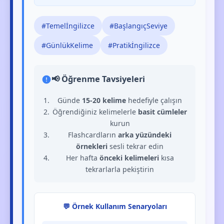
#Temelİngilizce
#BaşlangıçSeviye
#GünlükKelime
#Pratikİngilizce
📢 Öğrenme Tavsiyeleri
Günde
15-20 kelime
hedefiyle çalışın
Öğrendiğiniz kelimelerle
basit cümleler
kurun
Flashcardların
arka yüzündeki
örnekleri
sesli tekrar edin
Her hafta
önceki kelimeleri
kısa
tekrarlarla pekiştirin
💬 Örnek Kullanım Senaryoları