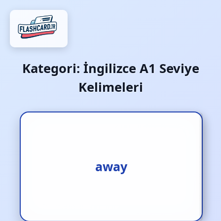
Kategori:
İngilizce A1 Seviye
Kelimeleri
1.uzak [s.] 2.uzağa [zf.]
away
3.uzakta [zf.]