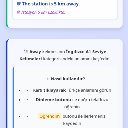
💬 The station is 5 km away.
📘 İstasyon 5 km uzaklıkta.
🚀
Away
kelimesinin
İngilizce A1 Seviye
Kelimeleri
kategorisindeki anlamını keşfedin!
✨
Nasıl kullanılır?
Kartı
tıklayarak
Türkçe anlamını görün
Dinleme butonu
ile doğru telaffuzu
öğrenin
Öğrendim
butonu ile ilerlemenizi
kaydedin