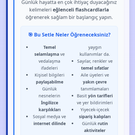
Günlük hayatta en çok ihtiyaç duyacağınız
kelimeleri
eğlenceli flashcardlarla
öğrenerek sağlam bir başlangıç yapın.
🎯 Bu Setle Neler Öğreneceksiniz?
Temel
yaygın
selamlaşma
ve
kullanımlar da.
vedalaşma
Sayılar, renkler ve
ifadeleri
temel sıfatlar
Kişisel bilgileri
Aile üyeleri ve
paylaşabilme
yakın çevre
Günlük
tanımlamaları
nesnelerin
Basit
yön tarifleri
İngilizce
ve yer bildirimleri
karşılıkları
Yiyecek-içecek
Sosyal medya ve
sipariş kalıpları
internet dilinde
Günlük
rutin
aktiviteler