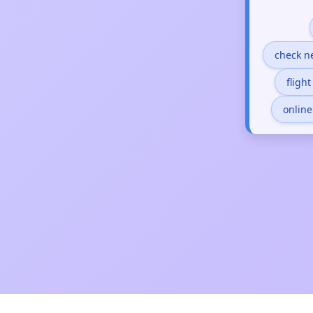
check n
fligh
onlin