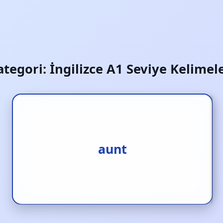
ategori:
İngilizce A1 Seviye Kelimele
1.hala [i.] 2.teyze [i.] 3.yenge
aunt
[i.]