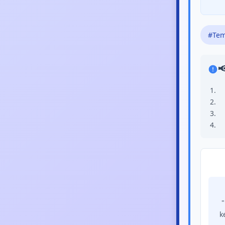
#Tem

"
k