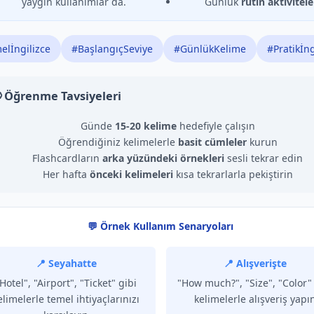
yaygın kullanımlar da.
Günlük
rutin aktivitele
elİngilizce
#BaşlangıçSeviye
#GünlükKelime
#Pratikİng
 Öğrenme Tavsiyeleri
Günde
15-20 kelime
hedefiyle çalışın
Öğrendiğiniz kelimelerle
basit cümleler
kurun
Flashcardların
arka yüzündeki örnekleri
sesli tekrar edin
Her hafta
önceki kelimeleri
kısa tekrarlarla pekiştirin
💬 Örnek Kullanım Senaryoları
📍 Seyahatte
📍 Alışverişte
Hotel", "Airport", "Ticket" gibi
"How much?", "Size", "Color" 
elimelerle temel ihtiyaçlarınızı
kelimelerle alışveriş yapı