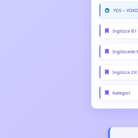
YDS – YÖKDİ
İngilizce B1
İngilizcede 
İngilizce Zı
Kategori