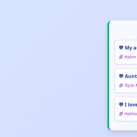
💬 My a
📘 Halım 
💬 Aunt
📘 Teyze 
💬 I lo
📘 Halim