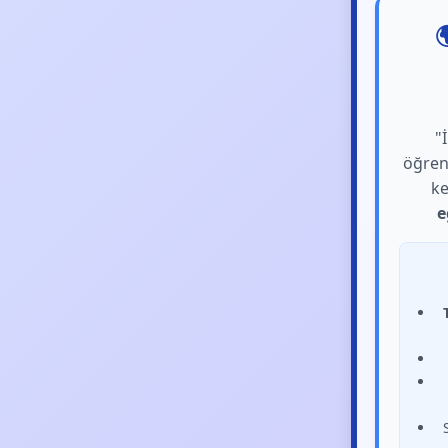

"
öğre
ke
e