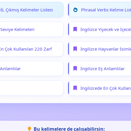
L Çıkmış Kelimeler Listesi
Phrasal Verbs Kelime List
 Seviye Kelimeleri
İngilizce Yiyecek ve İçece
En Çok Kullanılan 220 Zarf
İngilizce Hayvanlar İsiml
t Anlamlılar
İngilizce Eş Anlamlılar
İngilizcede En Çok Kullanı
Bu kelimelere de çalışabilirsin: