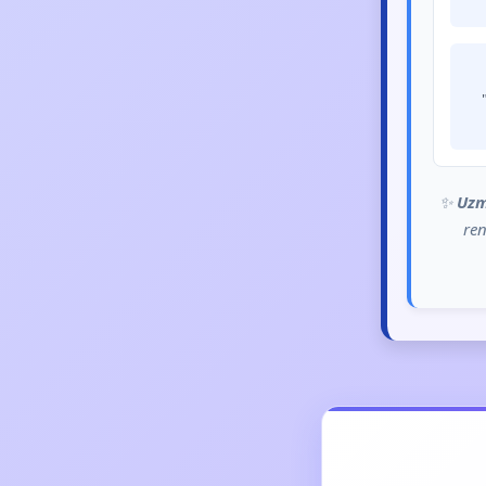
✨
Uzm
ren