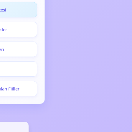
esi
kler
eri
lan Fiiller