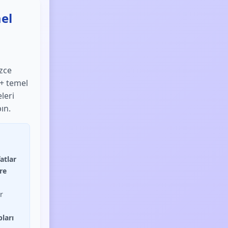
mel
izce
0+ temel
leri
ın.
atlar
re
r
pları