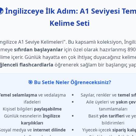
 İngilizceye İlk Adım: A1 Seviyesi Te
Kelime Seti
İngilizce A1 Seviye Kelimeleri". Bu kapsamlı koleksiyon, İngil
nmeye
sıfırdan başlayanlar
için özel olarak hazırlanmış 89
lime içerir. Günlük hayatta en çok ihtiyaç duyacağınız kelime
ğlenceli flashcardlarla
öğrenerek sağlam bir başlangıç yap
🎯 Bu Setle Neler Öğreneceksiniz?
Temel selamlaşma
ve vedalaşma
Sayılar, renkler ve
temel sıf
ifadeleri
Aile üyeleri ve
yakın çev
Kişisel bilgileri
paylaşabilme
tanımlamaları
Günlük nesnelerin
İngilizce
Basit
yön tarifleri
ve ye
karşılıkları
bildirimleri
Sosyal medya ve
internet dilinde
Yiyecek-içecek
sipariş kalı