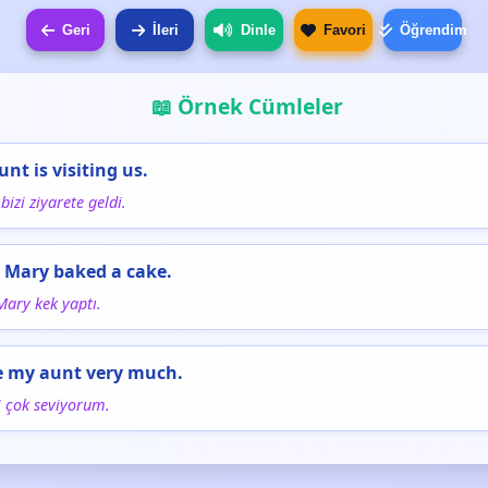
Geri
İleri
Dinle
Favori
Öğrendim
📖 Örnek Cümleler
unt is visiting us.
bizi ziyarete geldi.
 Mary baked a cake.
Mary kek yaptı.
ve my aunt very much.
i çok seviyorum.