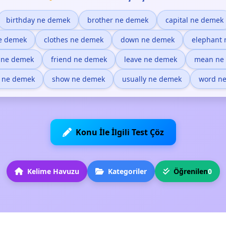
birthday ne demek
brother ne demek
capital ne demek
e demek
clothes ne demek
down ne demek
elephant
t ne demek
friend ne demek
leave ne demek
mean ne
e ne demek
show ne demek
usually ne demek
word n
Konu İle İlgili Test Çöz
Kelime Havuzu
Kategoriler
Öğrenilen
0