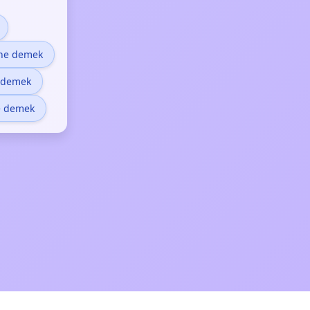
 ne demek
 demek
e demek