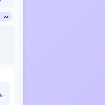
r
ilizce
gibi
n