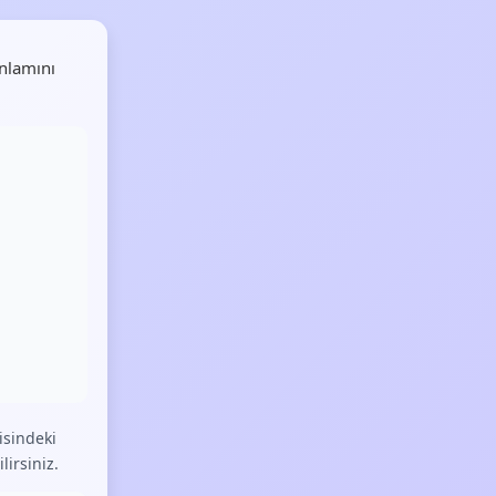
nlamını
isindeki
lirsiniz.