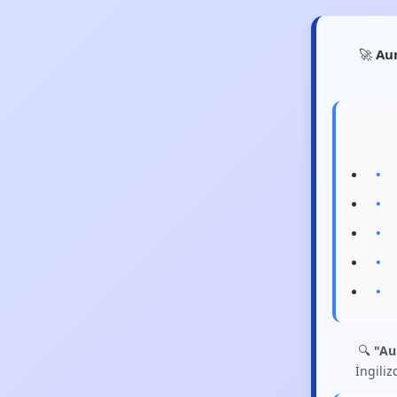
🚀
Au
🔍
"Au
İngiliz