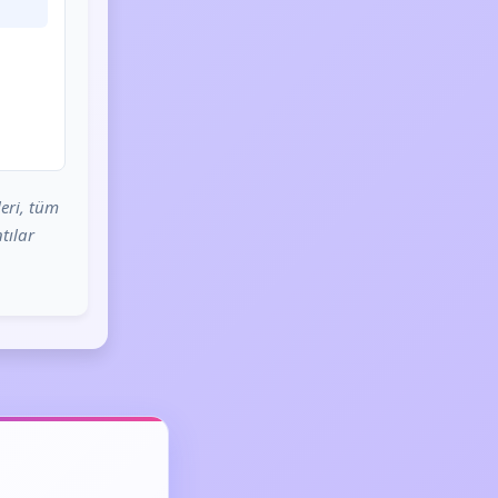
eri, tüm
tılar