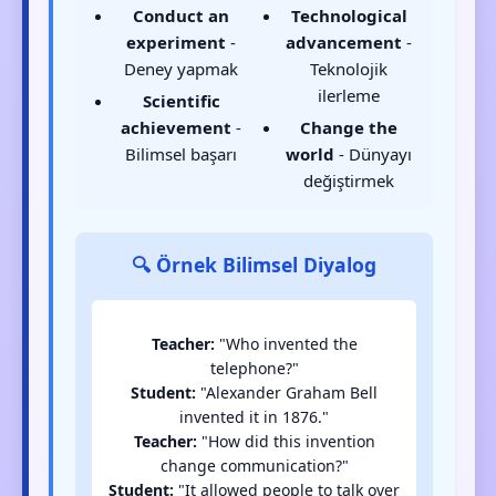
Conduct an
Technological
experiment
-
advancement
-
Deney yapmak
Teknolojik
ilerleme
Scientific
achievement
-
Change the
Bilimsel başarı
world
- Dünyayı
değiştirmek
🔍 Örnek Bilimsel Diyalog
Teacher:
"Who invented the
telephone?"
Student:
"Alexander Graham Bell
invented it in 1876."
Teacher:
"How did this invention
change communication?"
Student:
"It allowed people to talk over