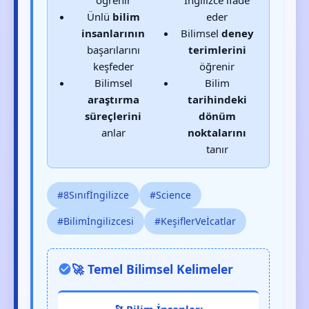
Ünlü
bilim
eder
insanlarının
Bilimsel
deney
başarılarını
terimlerini
keşfeder
öğrenir
Bilimsel
Bilim
araştırma
tarihindeki
süreçlerini
dönüm
anlar
noktalarını
tanır
#8Sınıfİngilizce
#Science
#Bilimİngilizcesi
#KeşiflerVeİcatlar
🚀 Temel Bilimsel Kelimeler