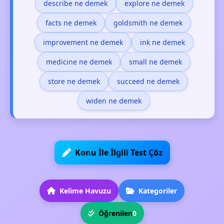
describe ne demek
explore ne demek
facts ne demek
goldsmith ne demek
improvement ne demek
ink ne demek
medicine ne demek
small ne demek
store ne demek
succeed ne demek
widen ne demek
Konu İle İlgili Test Çöz
Kelime Havuzu
Kategoriler
Öğrenilen
0