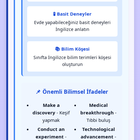
🧪 Basit Deneyler
Evde yapabileceğiniz basit deneyleri
İngilizce anlatın
📚 Bilim Köşesi
Sınıfta İngilizce bilim terimleri köşesi
oluşturun
📌 Önemli Bilimsel İfadeler
Make a
Medical
discovery
- Keşif
breakthrough
-
yapmak
Tıbbi buluş
Conduct an
Technological
experiment
-
advancement
-