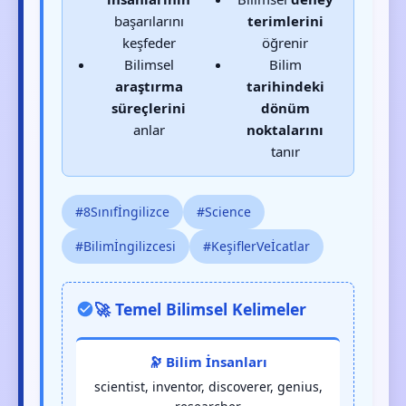
başarılarını
terimlerini
keşfeder
öğrenir
Bilimsel
Bilim
araştırma
tarihindeki
süreçlerini
dönüm
anlar
noktalarını
tanır
#8Sınıfİngilizce
#Science
#Bilimİngilizcesi
#KeşiflerVeİcatlar
🚀 Temel Bilimsel Kelimeler
🔭 Bilim İnsanları
scientist, inventor, discoverer, genius,