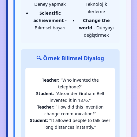
Deney yapmak
Teknolojik
ilerleme
Scientific
achievement
-
Change the
Bilimsel başarı
world
- Dünyayı
değiştirmek
🔍 Örnek Bilimsel Diyalog
Teacher:
"Who invented the
telephone?"
Student:
"Alexander Graham Bell
invented it in 1876."
Teacher:
"How did this invention
change communication?"
Student:
"It allowed people to talk over
long distances instantly."