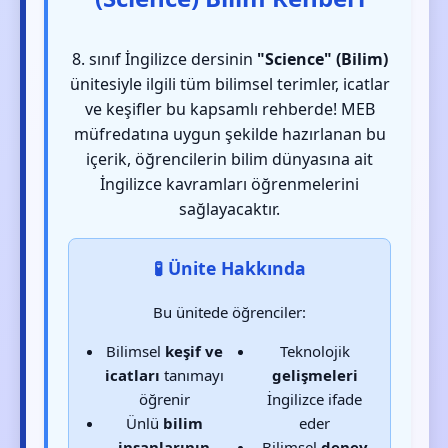
8. sınıf İngilizce dersinin
"Science" (Bilim)
ünitesiyle ilgili tüm bilimsel terimler, icatlar
ve keşifler bu kapsamlı rehberde! MEB
müfredatına uygun şekilde hazırlanan bu
içerik, öğrencilerin bilim dünyasına ait
İngilizce kavramları öğrenmelerini
sağlayacaktır.
🧪 Ünite Hakkında
Bu ünitede öğrenciler:
Bilimsel
keşif ve
Teknolojik
icatları
tanımayı
gelişmeleri
öğrenir
İngilizce ifade
Ünlü
bilim
eder
insanlarının
Bilimsel
deney