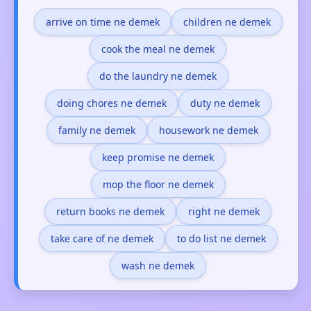
arrive on time ne demek
children ne demek
cook the meal ne demek
do the laundry ne demek
doing chores ne demek
duty ne demek
family ne demek
housework ne demek
keep promise ne demek
mop the floor ne demek
return books ne demek
right ne demek
take care of ne demek
to do list ne demek
wash ne demek