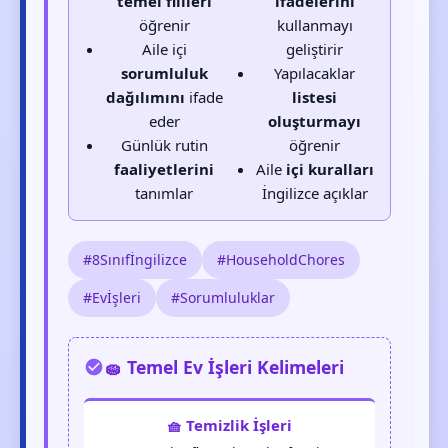
temel fiilleri
ifadelerini
öğrenir
kullanmayı
Aile içi
geliştirir
sorumluluk
Yapılacaklar
dağılımını
ifade
listesi
eder
oluşturmayı
Günlük rutin
öğrenir
faaliyetlerini
Aile
içi kuralları
tanımlar
İngilizce açıklar
#8Sınıfİngilizce
#HouseholdChores
#Evİşleri
#Sorumluluklar
🧽 Temel Ev İşleri Kelimeleri
🧺 Temizlik İşleri