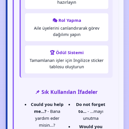
hazırlayın
🎭 Rol Yapma
Aile üyelerini canlandırarak görev
dağılımı yapın
🏆 Ödül Sistemi
Tamamlanan işler için İngilizce sticker
tablosu oluşturun
📌 Sık Kullanılan İfadeler
Could you help
Do not forget
me...?
- Bana
to...
- ...mayı
yardım eder
unutma
misin...?
Would you