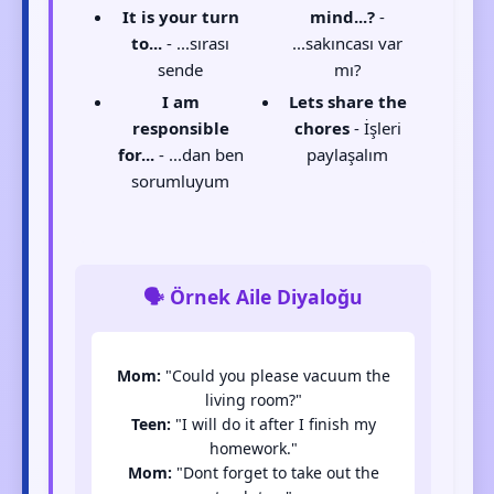
It is your turn
mind...?
-
to...
- ...sırası
...sakıncası var
sende
mı?
I am
Lets share the
responsible
chores
- İşleri
for...
- ...dan ben
paylaşalım
sorumluyum
🗣️ Örnek Aile Diyaloğu
Mom:
"Could you please vacuum the
living room?"
Teen:
"I will do it after I finish my
homework."
Mom:
"Dont forget to take out the