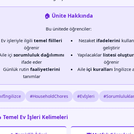
🏠 Ünite Hakkında
Bu ünitede öğrenciler:
Ev işleriyle ilgili
temel fiilleri
Nezaket
ifadelerini
kulla
öğrenir
geliştirir
Aile içi
sorumluluk dağılımını
Yapılacaklar
listesi oluşt
ifade eder
öğrenir
Günlük rutin
faaliyetlerini
Aile
içi kuralları
İngilizce a
tanımlar
ıfİngilizce
#HouseholdChores
#Evİşleri
#Sorumlulukla
 Temel Ev İşleri Kelimeleri