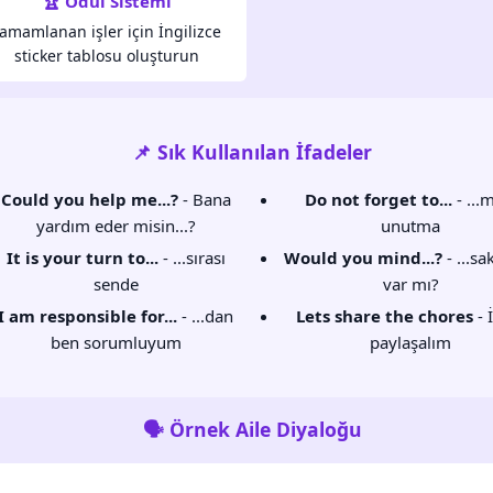
🏆 Ödül Sistemi
amamlanan işler için İngilizce
sticker tablosu oluşturun
📌 Sık Kullanılan İfadeler
Could you help me...?
- Bana
Do not forget to...
- ...
yardım eder misin...?
unutma
It is your turn to...
- ...sırası
Would you mind...?
- ...sa
sende
var mı?
I am responsible for...
- ...dan
Lets share the chores
- İ
ben sorumluyum
paylaşalım
🗣️ Örnek Aile Diyaloğu