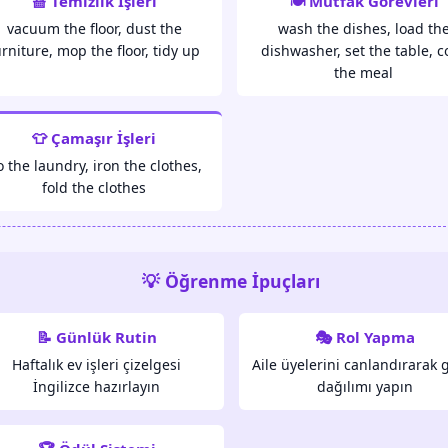
🧺 Temizlik İşleri
🍽️ Mutfak Görevleri
vacuum the floor, dust the
wash the dishes, load th
urniture, mop the floor, tidy up
dishwasher, set the table, c
the meal
👕 Çamaşır İşleri
 the laundry, iron the clothes,
fold the clothes
💡 Öğrenme İpuçları
📝 Günlük Rutin
🎭 Rol Yapma
Haftalık ev işleri çizelgesi
Aile üyelerini canlandırarak 
İngilizce hazırlayın
dağılımı yapın