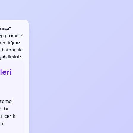
mise”
ep promise'
ğrendiğiniz
i
butonu ile
abilirsiniz.
leri
m temel
ri bu
 içerik,
ini