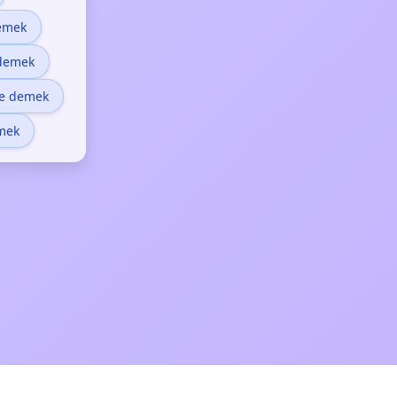
emek
 demek
ne demek
mek