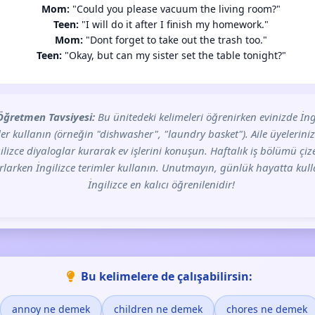
Mom:
"Could you please vacuum the living room?"
Teen:
"I will do it after I finish my homework."
Mom:
"Dont forget to take out the trash too."
Teen:
"Okay, but can my sister set the table tonight?"
Öğretmen Tavsiyesi:
Bu ünitedeki kelimeleri öğrenirken evinizde İng
tler kullanın (örneğin "dishwasher", "laundry basket"). Aile üyeleriniz
ilizce diyaloglar kurarak ev işlerini konuşun. Haftalık iş bölümü çiz
rlarken İngilizce terimler kullanın. Unutmayın, günlük hayatta kul
İngilizce en kalıcı öğrenilenidir!
Bu kelimelere de çalışabilirsin:
annoy ne demek
children ne demek
chores ne demek