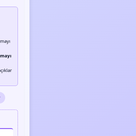
nmayı
urmayı
çıklar
r