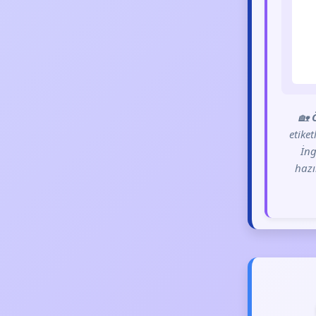
🏡
etike
İng
hazı