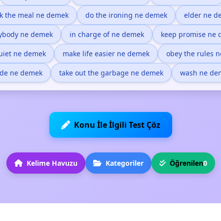
k the meal ne demek
do the ironing ne demek
elder ne d
ybody ne demek
in charge of ne demek
keep promise ne
uiet ne demek
make life easier ne demek
obey the rules 
de ne demek
take out the garbage ne demek
wash ne de
Konu İle İlgili Test Çöz
Kelime Havuzu
Kategoriler
Öğrenilen
0