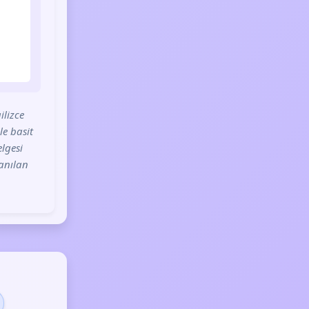
ilizce
le basit
elgesi
lanılan