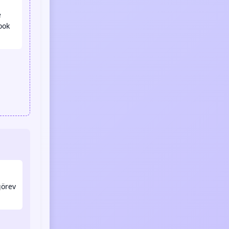
e
ook
görev