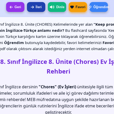
Geri
İleri
Dinle
Favori
Öğrendim
ınıf İngilizce 8. Ünite (CHORES) Kelimelerinde yer alan
“Keep pro
in İngilizce-Türkçe anlamı nedir?
Bu flashcard sayfasında 'Ke
in Türkçe karşılığını kartın üzerine tıklayarak öğrenebilirsiniz. Ö
ini
Öğrendim
butonuyla kaydedebilir, favori kelimelerinizi
Favor
df olarak çıktısını alarak istediğiniz yerden internet olmadan çalış
 8. Sınıf İngilizce 8. Ünite (Chores) Ev İş
Rehberi
ınıf İngilizce dersinin
"Chores" (Ev İşleri)
ünitesiyle ilgili tü
imeler, sorumluluk ifadeleri ve aile içi görev dağılımı terimle
mlı rehberde! MEB müfredatına uygun şekilde hazırlanan bu
öğrencilerin günlük rutinlerini İngilizce ifade etme beceriler
geliştirecektir.