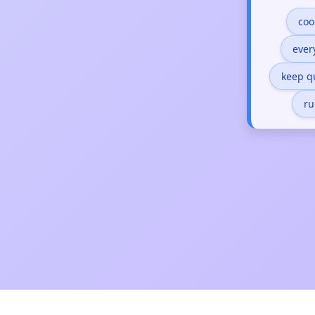
coo
ever
keep q
ru