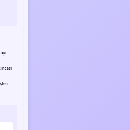
mayı
kıncası
şleri