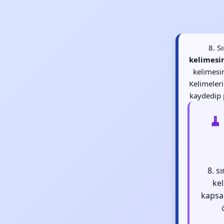
8. S
kelimesin
kelimesin
Kelimeler
kaydedip p
🧹
8. s
kel
kapsa