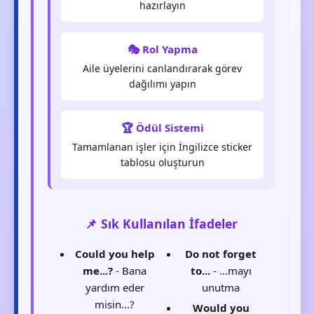
hazırlayın
🎭 Rol Yapma
Aile üyelerini canlandırarak görev
dağılımı yapın
🏆 Ödül Sistemi
Tamamlanan işler için İngilizce sticker
tablosu oluşturun
📌 Sık Kullanılan İfadeler
Could you help
Do not forget
me...?
- Bana
to...
- ...mayı
yardım eder
unutma
misin...?
Would you