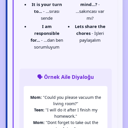
It is your turn
mind...?
-
to...
- ...sırası
...sakıncası var
sende
mı?
I am
Lets share the
responsible
chores
- İşleri
for...
- ...dan ben
paylaşalım
sorumluyum
🗣️ Örnek Aile Diyaloğu
Mom:
"Could you please vacuum the
living room?"
Teen:
"I will do it after I finish my
homework."
Mom:
"Dont forget to take out the