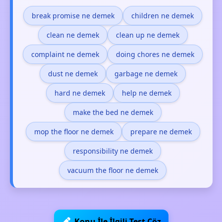
break promise ne demek
children ne demek
clean ne demek
clean up ne demek
complaint ne demek
doing chores ne demek
dust ne demek
garbage ne demek
hard ne demek
help ne demek
make the bed ne demek
mop the floor ne demek
prepare ne demek
responsibility ne demek
vacuum the floor ne demek
Konu İle İlgili Test Çöz