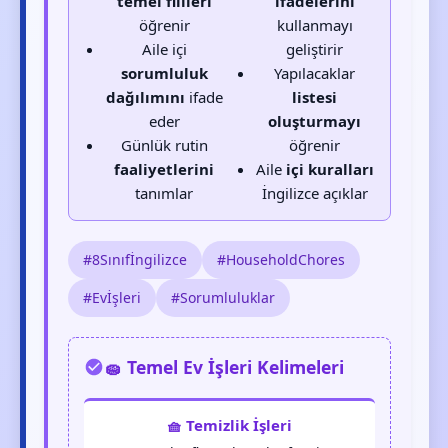
temel fiilleri
ifadelerini
öğrenir
kullanmayı
Aile içi
geliştirir
sorumluluk
Yapılacaklar
dağılımını
ifade
listesi
eder
oluşturmayı
Günlük rutin
öğrenir
faaliyetlerini
Aile
içi kuralları
tanımlar
İngilizce açıklar
#8Sınıfİngilizce
#HouseholdChores
#Evİşleri
#Sorumluluklar
🧽 Temel Ev İşleri Kelimeleri
🧺 Temizlik İşleri