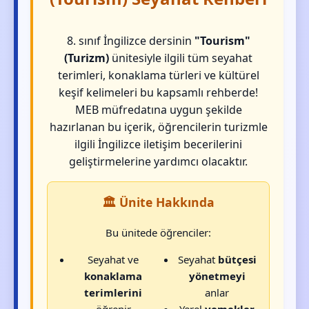
8. sınıf İngilizce dersinin
"Tourism"
(Turizm)
ünitesiyle ilgili tüm seyahat
terimleri, konaklama türleri ve kültürel
keşif kelimeleri bu kapsamlı rehberde!
MEB müfredatına uygun şekilde
hazırlanan bu içerik, öğrencilerin turizmle
ilgili İngilizce iletişim becerilerini
geliştirmelerine yardımcı olacaktır.
🏛️ Ünite Hakkında
Bu ünitede öğrenciler:
Seyahat ve
Seyahat
bütçesi
konaklama
yönetmeyi
terimlerini
anlar
öğrenir
Yerel
yemekler