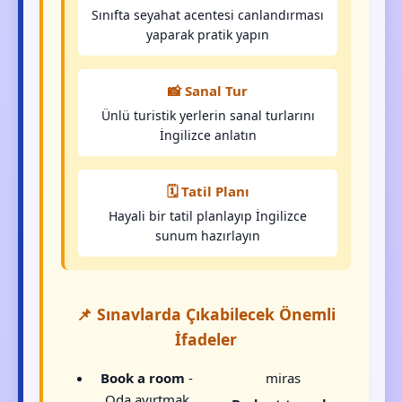
Sınıfta seyahat acentesi canlandırması
yaparak pratik yapın
📸 Sanal Tur
Ünlü turistik yerlerin sanal turlarını
İngilizce anlatın
🗓️ Tatil Planı
Hayali bir tatil planlayıp İngilizce
sunum hazırlayın
📌 Sınavlarda Çıkabilecek Önemli
İfadeler
Book a room
-
miras
Oda ayırtmak