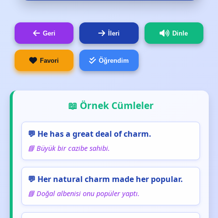
Geri
İleri
Dinle
Favori
Öğrendim
📖 Örnek Cümleler
💬 He has a great deal of charm.
📘 Büyük bir cazibe sahibi.
💬 Her natural charm made her popular.
📘 Doğal albenisi onu popüler yaptı.