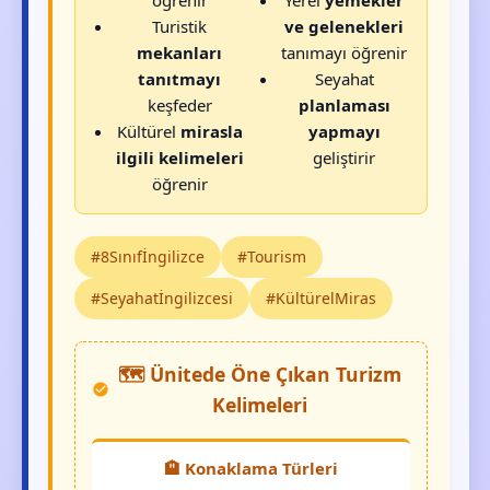
Turistik
ve gelenekleri
mekanları
tanımayı öğrenir
tanıtmayı
Seyahat
keşfeder
planlaması
Kültürel
mirasla
yapmayı
ilgili kelimeleri
geliştirir
öğrenir
#8Sınıfİngilizce
#Tourism
#Seyahatİngilizcesi
#KültürelMiras
🗺️ Ünitede Öne Çıkan Turizm
Kelimeleri
🏨 Konaklama Türleri