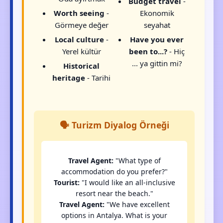
Budget travel
-
Worth seeing
-
Ekonomik
Görmeye değer
seyahat
Local culture
-
Have you ever
Yerel kültür
been to...?
- Hiç
... ya gittin mi?
Historical
heritage
- Tarihi
🗣️ Turizm Diyalog Örneği
Travel Agent:
"What type of
accommodation do you prefer?"
Tourist:
"I would like an all-inclusive
resort near the beach."
Travel Agent:
"We have excellent
options in Antalya. What is your