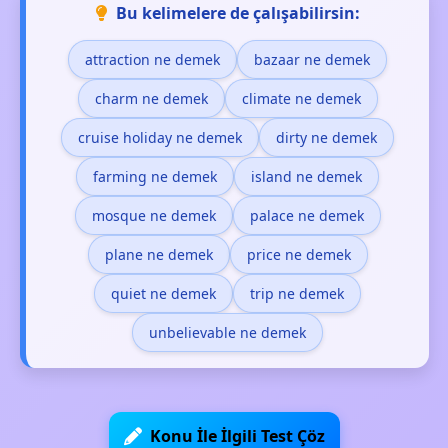
Bu kelimelere de çalışabilirsin:
attraction ne demek
bazaar ne demek
charm ne demek
climate ne demek
cruise holiday ne demek
dirty ne demek
farming ne demek
island ne demek
mosque ne demek
palace ne demek
plane ne demek
price ne demek
quiet ne demek
trip ne demek
unbelievable ne demek
Konu İle İlgili Test Çöz