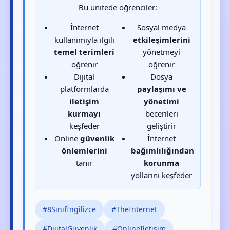
Bu ünitede öğrenciler:
İnternet
Sosyal medya
kullanımıyla ilgili
etkileşimlerini
temel terimleri
yönetmeyi
öğrenir
öğrenir
Dijital
Dosya
platformlarda
paylaşımı ve
iletişim
yönetimi
kurmayı
becerileri
keşfeder
geliştirir
Online
güvenlik
İnternet
önlemlerini
bağımlılığından
tanır
korunma
yollarını keşfeder
#8Sınıfİngilizce
#TheInternet
#DijitalGüvenlik
#Onlineİletişim