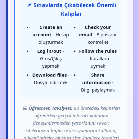
📌 Sınavlarda Çıkabilecek Önemli
Kalıplar
Create an
Check your
account
- Hesap
email
- E-postanı
oluşturmak
kontrol et
Log in/out
-
Follow the rules
Giriş/Çıkış
- Kurallara
yapmak
uymak
Download files
-
Share
Dosya indirmek
information
-
Bilgi paylaşmak
💻
Öğretmen Tavsiyesi:
Bu ünitedeki kelimeleri
öğrenirken gerçek internet kullanım
deneyimlerinizden yararlanın! Favori
sitelerinizin İngilizce versiyonlarını kullanın,
güvenli şifreler oluştururken İngilizce terimleri