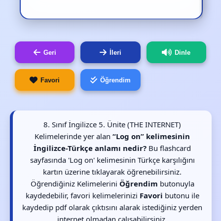
Geri
İleri
Dinle
Favori
Öğrendim
8. Sınıf İngilizce 5. Ünite (THE INTERNET)
Kelimelerinde yer alan
“Log on” kelimesinin
İngilizce-Türkçe anlamı nedir?
Bu flashcard
sayfasında 'Log on' kelimesinin Türkçe karşılığını
kartın üzerine tıklayarak öğrenebilirsiniz.
Öğrendiğiniz Kelimelerini
Öğrendim
butonuyla
kaydedebilir, favori kelimelerinizi
Favori
butonu ile
kaydedip pdf olarak çıktısını alarak istediğiniz yerden
internet olmadan çalışabilirsiniz.