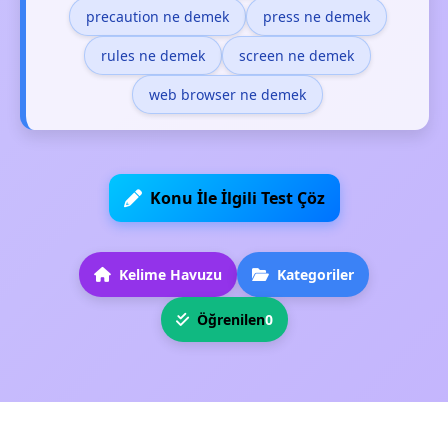
precaution ne demek
press ne demek
rules ne demek
screen ne demek
web browser ne demek
Konu İle İlgili Test Çöz
Kelime Havuzu
Kategoriler
Öğrenilen
0