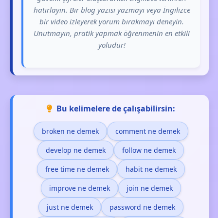
hatırlayın. Bir blog yazısı yazmayı veya İngilizce
bir video izleyerek yorum bırakmayı deneyin.
Unutmayın, pratik yapmak öğrenmenin en etkili
yoludur!
Bu kelimelere de çalışabilirsin:
broken ne demek
comment ne demek
develop ne demek
follow ne demek
free time ne demek
habit ne demek
improve ne demek
join ne demek
just ne demek
password ne demek