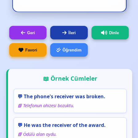
Geri
İleri
Dinle
Favori
Öğrendim
📖 Örnek Cümleler
💬 The phone's receiver was broken.
📘 Telefonun ahizesi bozuktu.
💬 He was the receiver of the award.
📘 Ödülü alan oydu.