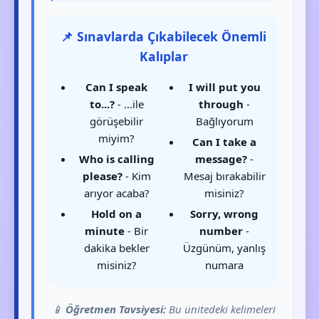
📌 Sınavlarda Çıkabilecek Önemli
Kalıplar
Can I speak
I will put you
to...?
- ...ile
through
-
görüşebilir
Bağlıyorum
miyim?
Can I take a
Who is calling
message?
-
please?
- Kim
Mesaj bırakabilir
arıyor acaba?
misiniz?
Hold on a
Sorry, wrong
minute
- Bir
number
-
dakika bekler
Üzgünüm, yanlış
misiniz?
numara
📱
Öğretmen Tavsiyesi:
Bu ünitedeki kelimeleri