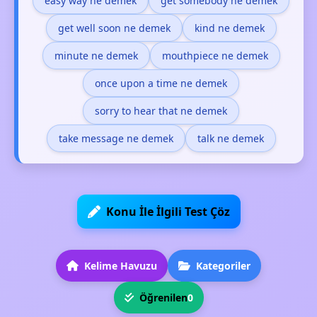
easy way ne demek
get somebody ne demek
get well soon ne demek
kind ne demek
minute ne demek
mouthpiece ne demek
once upon a time ne demek
sorry to hear that ne demek
take message ne demek
talk ne demek
Konu İle İlgili Test Çöz
Kelime Havuzu
Kategoriler
Öğrenilen
0