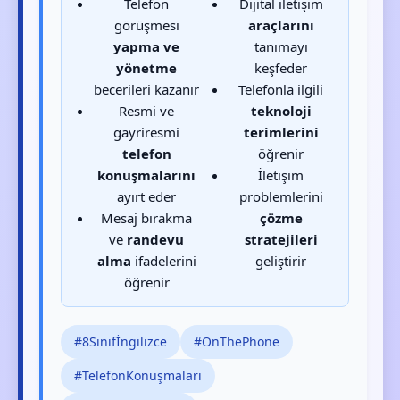
Telefon
Dijital iletişim
görüşmesi
araçlarını
yapma ve
tanımayı
yönetme
keşfeder
becerileri kazanır
Telefonla ilgili
Resmi ve
teknoloji
gayriresmi
terimlerini
telefon
öğrenir
konuşmalarını
İletişim
ayırt eder
problemlerini
Mesaj bırakma
çözme
ve
randevu
stratejileri
alma
ifadelerini
geliştirir
öğrenir
#8Sınıfİngilizce
#OnThePhone
#TelefonKonuşmaları