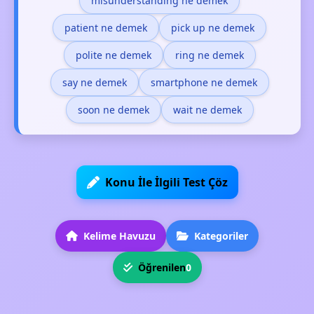
misunderstanding ne demek
patient ne demek
pick up ne demek
polite ne demek
ring ne demek
say ne demek
smartphone ne demek
soon ne demek
wait ne demek
Konu İle İlgili Test Çöz
Kelime Havuzu
Kategoriler
Öğrenilen
0