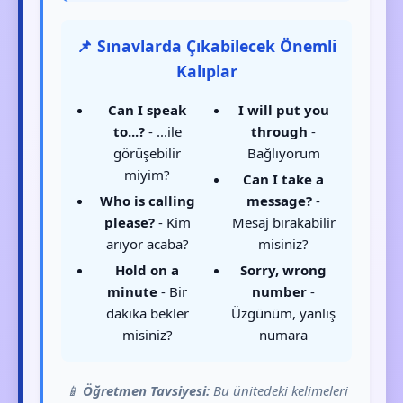
📌 Sınavlarda Çıkabilecek Önemli
Kalıplar
Can I speak
I will put you
to...?
- ...ile
through
-
görüşebilir
Bağlıyorum
miyim?
Can I take a
Who is calling
message?
-
please?
- Kim
Mesaj bırakabilir
arıyor acaba?
misiniz?
Hold on a
Sorry, wrong
minute
- Bir
number
-
dakika bekler
Üzgünüm, yanlış
misiniz?
numara
📱
Öğretmen Tavsiyesi:
Bu ünitedeki kelimeleri