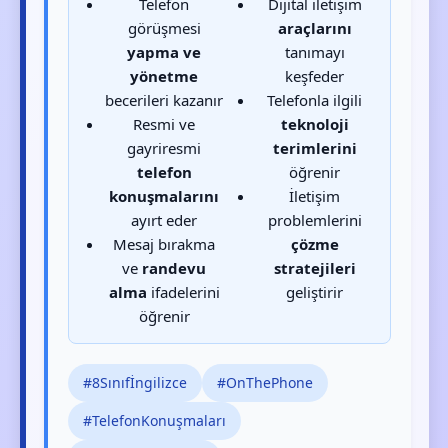
Telefon
Dijital iletişim
görüşmesi
araçlarını
yapma ve
tanımayı
yönetme
keşfeder
becerileri kazanır
Telefonla ilgili
Resmi ve
teknoloji
gayriresmi
terimlerini
telefon
öğrenir
konuşmalarını
İletişim
ayırt eder
problemlerini
Mesaj bırakma
çözme
ve
randevu
stratejileri
alma
ifadelerini
geliştirir
öğrenir
#8Sınıfİngilizce
#OnThePhone
#TelefonKonuşmaları