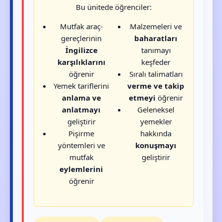
Bu ünitede öğrenciler:
Mutfak araç-
Malzemeleri ve
gereçlerinin
baharatları
İngilizce
tanımayı
karşılıklarını
keşfeder
öğrenir
Sıralı talimatları
Yemek tariflerini
verme ve takip
anlama ve
etmeyi
öğrenir
anlatmayı
Geleneksel
geliştirir
yemekler
Pişirme
hakkında
yöntemleri ve
konuşmayı
mutfak
geliştirir
eylemlerini
öğrenir