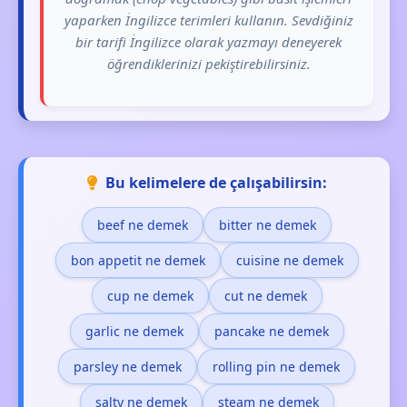
yaparken İngilizce terimleri kullanın. Sevdiğiniz
bir tarifi İngilizce olarak yazmayı deneyerek
öğrendiklerinizi pekiştirebilirsiniz.
Bu kelimelere de çalışabilirsin:
beef ne demek
bitter ne demek
bon appetit ne demek
cuisine ne demek
cup ne demek
cut ne demek
garlic ne demek
pancake ne demek
parsley ne demek
rolling pin ne demek
salty ne demek
steam ne demek