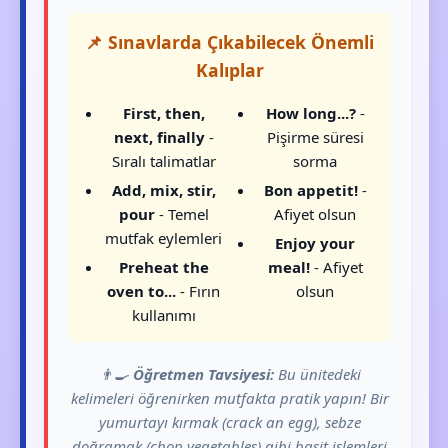
📌 Sınavlarda Çıkabilecek Önemli
Kalıplar
First, then,
How long...?
-
next, finally
-
Pişirme süresi
Sıralı talimatlar
sorma
Add, mix, stir,
Bon appetit!
-
pour
- Temel
Afiyet olsun
mutfak eylemleri
Enjoy your
Preheat the
meal!
- Afiyet
oven to...
- Fırın
olsun
kullanımı
👨‍🍳
Öğretmen Tavsiyesi:
Bu ünitedeki
kelimeleri öğrenirken mutfakta pratik yapın! Bir
yumurtayı kırmak (crack an egg), sebze
doğramak (chop vegetables) gibi basit işlemleri