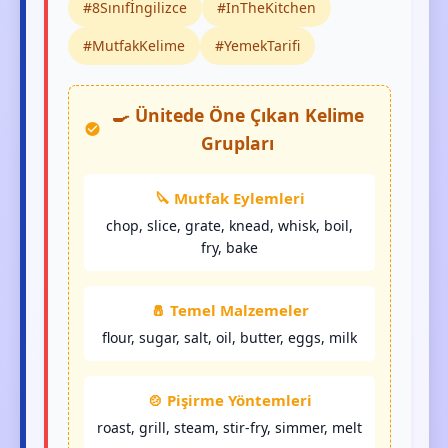
#8Sınıfİngilizce
#InTheKitchen
#MutfakKelime
#YemekTarifi
🍳 Ünitede Öne Çıkan Kelime
Grupları
🔪 Mutfak Eylemleri
chop, slice, grate, knead, whisk, boil,
fry, bake
🧂 Temel Malzemeler
flour, sugar, salt, oil, butter, eggs, milk
🍲 Pişirme Yöntemleri
roast, grill, steam, stir-fry, simmer, melt