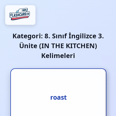
Kategori:
8. Sınıf İngilizce 3.
Ünite (IN THE KITCHEN)
Kelimeleri
fırında pişirmek
roast
(et‚tavuk)