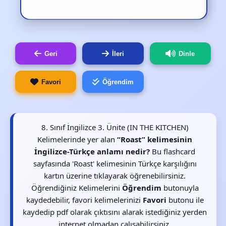
Geri
İleri
Dinle
Favori
Öğrendim
8. Sınıf İngilizce 3. Ünite (IN THE KITCHEN)
Kelimelerinde yer alan
“Roast” kelimesinin
İngilizce-Türkçe anlamı nedir?
Bu flashcard
sayfasında 'Roast' kelimesinin Türkçe karşılığını
kartın üzerine tıklayarak öğrenebilirsiniz.
Öğrendiğiniz Kelimelerini
Öğrendim
butonuyla
kaydedebilir, favori kelimelerinizi
Favori
butonu ile
kaydedip pdf olarak çıktısını alarak istediğiniz yerden
internet olmadan çalışabilirsiniz.