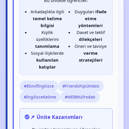
Bu ünitede öğrenciler:
Arkadaşlıkla ilgili
Duyguları
ifade
temel kelime
etme
bilgisi
yöntemleri
Kişilik
Davet ve teklif
özelliklerini
dilekçeleri
tanımlama
Öneri ve tavsiye
Sosyal ilişkilerde
verme
kullanılan
stratejileri
kalıplar
#8Sınıfİngilizce
#FriendshipÜnitesi
#İngilizceKelime
#MEBMüfredatı
📌 Ünite Kazanımları