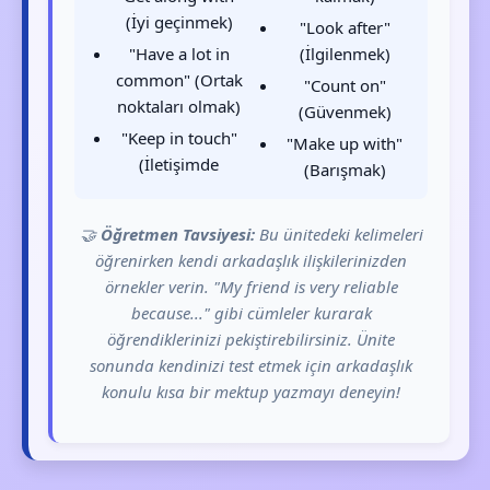
(İyi geçinmek)
"Look after"
"Have a lot in
(İlgilenmek)
common" (Ortak
"Count on"
noktaları olmak)
(Güvenmek)
"Keep in touch"
"Make up with"
(İletişimde
(Barışmak)
🤝
Öğretmen Tavsiyesi:
Bu ünitedeki kelimeleri
öğrenirken kendi arkadaşlık ilişkilerinizden
örnekler verin. "My friend is very reliable
because..." gibi cümleler kurarak
öğrendiklerinizi pekiştirebilirsiniz. Ünite
sonunda kendinizi test etmek için arkadaşlık
konulu kısa bir mektup yazmayı deneyin!