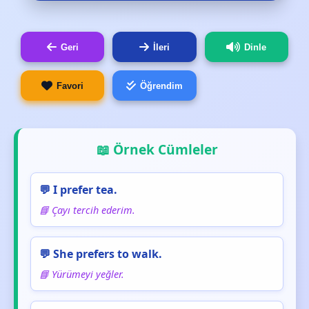
Geri
İleri
Dinle
Favori
Öğrendim
📖 Örnek Cümleler
💬 I prefer tea.
📘 Çayı tercih ederim.
💬 She prefers to walk.
📘 Yürümeyi yeğler.