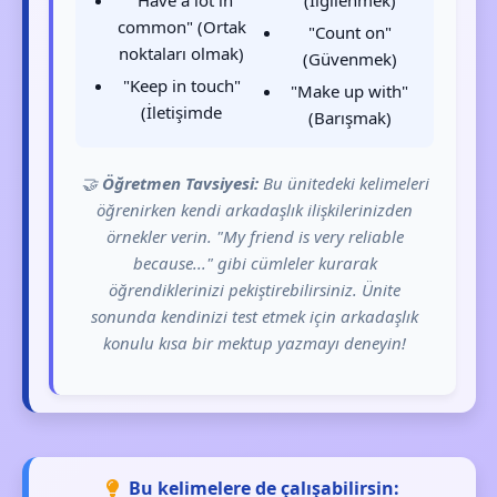
"Have a lot in
(İlgilenmek)
common" (Ortak
"Count on"
noktaları olmak)
(Güvenmek)
"Keep in touch"
"Make up with"
(İletişimde
(Barışmak)
🤝
Öğretmen Tavsiyesi:
Bu ünitedeki kelimeleri
öğrenirken kendi arkadaşlık ilişkilerinizden
örnekler verin. "My friend is very reliable
because..." gibi cümleler kurarak
öğrendiklerinizi pekiştirebilirsiniz. Ünite
sonunda kendinizi test etmek için arkadaşlık
konulu kısa bir mektup yazmayı deneyin!
Bu kelimelere de çalışabilirsin: