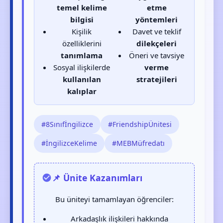
temel kelime
etme
bilgisi
yöntemleri
Kişilik
Davet ve teklif
özelliklerini
dilekçeleri
tanımlama
Öneri ve tavsiye
Sosyal ilişkilerde
verme
kullanılan
stratejileri
kalıplar
#8Sınıfİngilizce
#FriendshipÜnitesi
#İngilizceKelime
#MEBMüfredatı
📌 Ünite Kazanımları
Bu üniteyi tamamlayan öğrenciler:
Arkadaşlık ilişkileri hakkında