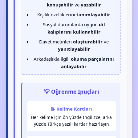
konuşabilir
ve
yazabilir
Kişilik özelliklerini
tanımlayabilir
Sosyal durumlarda uygun
dil
kalıplarını kullanabilir
Davet metinleri
oluşturabilir
ve
yanıtlayabilir
Arkadaşlıkla ilgili
okuma parçalarını
anlayabilir
💡 Öğrenme İpuçları
📝 Kelime Kartları
Her kelime için ön yüzde İngilizce, arka
yüzde Türkçe yazılı kartlar hazırlayın