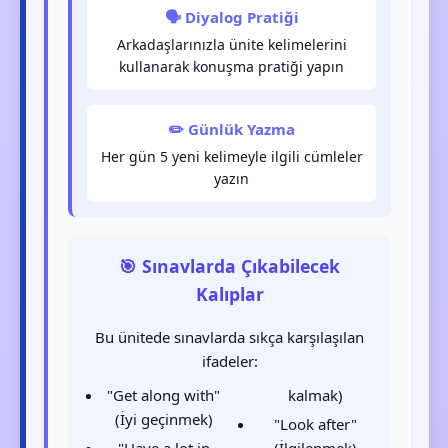
🗣️ Diyalog Pratiği
Arkadaşlarınızla ünite kelimelerini
kullanarak konuşma pratiği yapın
✏️ Günlük Yazma
Her gün 5 yeni kelimeyle ilgili cümleler
yazın
🎯 Sınavlarda Çıkabilecek
Kalıplar
Bu ünitede sınavlarda sıkça karşılaşılan
ifadeler:
"Get along with"
kalmak)
(İyi geçinmek)
"Look after"