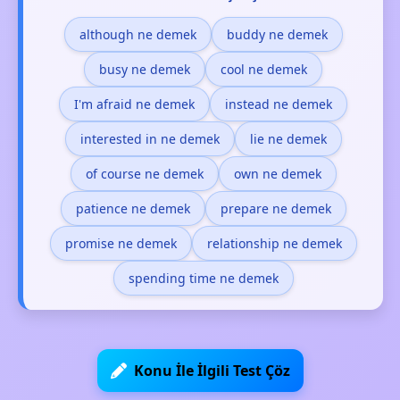
although ne demek
buddy ne demek
busy ne demek
cool ne demek
I'm afraid ne demek
instead ne demek
interested in ne demek
lie ne demek
of course ne demek
own ne demek
patience ne demek
prepare ne demek
promise ne demek
relationship ne demek
spending time ne demek
Konu İle İlgili Test Çöz