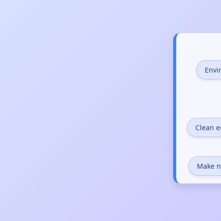
Envi
Clean e
Make n