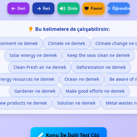
Geri
İleri
Dinle
Favori
Öğrendim
Bu kelimelere de çalışabilirsin:
ronment ne demek
Climate ne demek
Climate change ne
Solar energy ne demek
Keep the seas clean ne demek
Clean-Fresh air ne demek
Deforestation ne demek
nergy resources ne demek
Ocean ne demek
Be aware of 
Gardener ne demek
Make good efforts ne demek
ew products ne demek
Solution ne demek
Metal wastes 
Konu İle İlgili Test Çöz