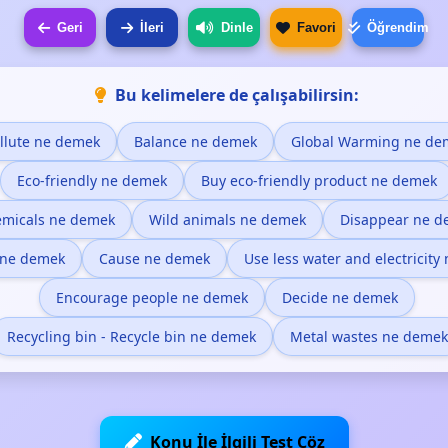
Geri
İleri
Dinle
Favori
Öğrendim
Bu kelimelere de çalışabilirsin:
llute ne demek
Balance ne demek
Global Warming ne de
Eco-friendly ne demek
Buy eco-friendly product ne demek
micals ne demek
Wild animals ne demek
Disappear ne d
 ne demek
Cause ne demek
Use less water and electricit
Encourage people ne demek
Decide ne demek
Recycling bin - Recycle bin ne demek
Metal wastes ne demek
Konu İle İlgili Test Çöz