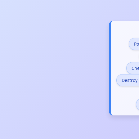
Po
Che
Destroy