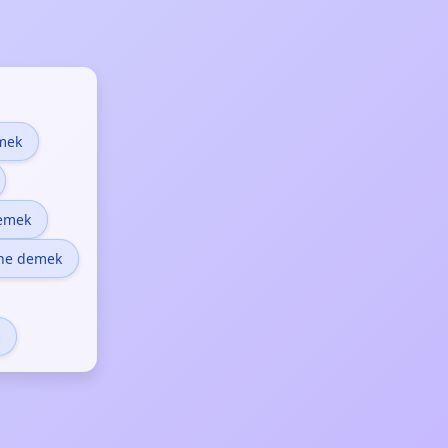
mek
emek
y ne demek