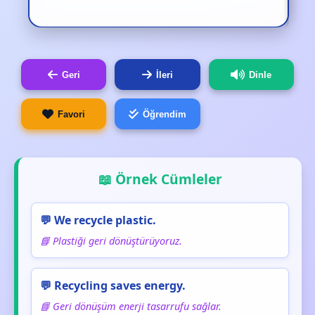
Geri
İleri
Dinle
Favori
Öğrendim
📖 Örnek Cümleler
💬 We recycle plastic.
📘 Plastiği geri dönüştürüyoruz.
💬 Recycling saves energy.
📘 Geri dönüşüm enerji tasarrufu sağlar.