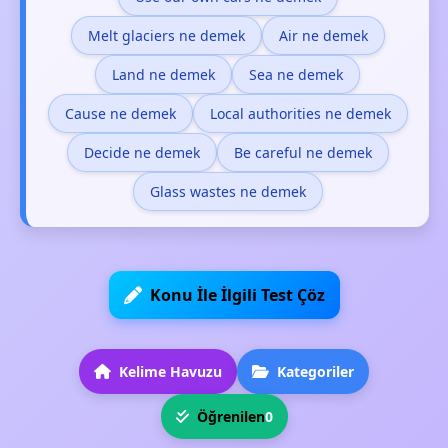
Melt glaciers ne demek
Air ne demek
Land ne demek
Sea ne demek
Cause ne demek
Local authorities ne demek
Decide ne demek
Be careful ne demek
Glass wastes ne demek
Konu İle İlgili Test Çöz
Kelime Havuzu
Kategoriler
Öğrenilen
0