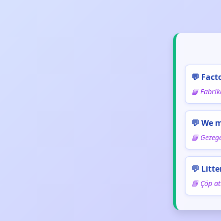
💬 Fact
📘 Fabrika
💬 We m
📘 Gezege
💬 Litt
📘 Çöp at