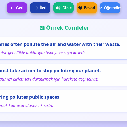
Geri
İleri
Dinle
Favori
Öğrendim
📖 Örnek Cümleler
ories often pollute the air and water with their waste.
lar genellikle atıklarıyla havayı ve suyu kirletir.
ust take action to stop polluting our planet.
nimizi kirletmeyi durdurmak için harekete geçmeliyiz.
ering pollutes public spaces.
mak kamusal alanları kirletir.