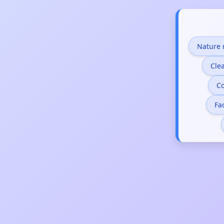
Nature
Cle
Co
Fa