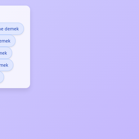
 ne demek
demek
emek
emek