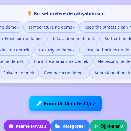
Bu kelimelere de çalışabilirsin:
 ne demek
Temperature ne demek
Keep the streets clean
an-Fresh air ne demek
Take action ne demek
Sort out ne 
llect ne demek
Destroy ne demek
Local authorities ne d
ce ne demek
Hunt the animals ne demek
Necessary ne d
Solve ne demek
Give harm ne demek
Against ne demek
Konu İle İlgili Test Çöz
Kelime Havuzu
Kategoriler
Öğrenilen
0