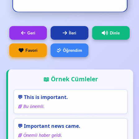
Geri
İleri
Dinle
Favori
Öğrendim
📖 Örnek Cümleler
💬 This is important.
📘 Bu önemli.
💬 Important news came.
📘 Önemli haber geldi.