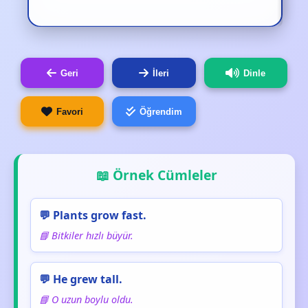
Geri
İleri
Dinle
Favori
Öğrendim
📖 Örnek Cümleler
💬 Plants grow fast.
📘 Bitkiler hızlı büyür.
💬 He grew tall.
📘 O uzun boylu oldu.