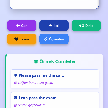
Geri
İleri
Dinle
Favori
Öğrendim
📖 Örnek Cümleler
💬 Please pass me the salt.
📘 Lütfen bana tuzu geçir.
💬 I can pass the exam.
📘 Sınavı geçebilirim.