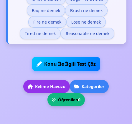
Bag ne demek
Brush ne demek
Fire ne demek
Lose ne demek
Tired ne demek
Reasonable ne demek
Konu İle İlgili Test Çöz
Kelime Havuzu
Kategoriler
Öğrenilen
0