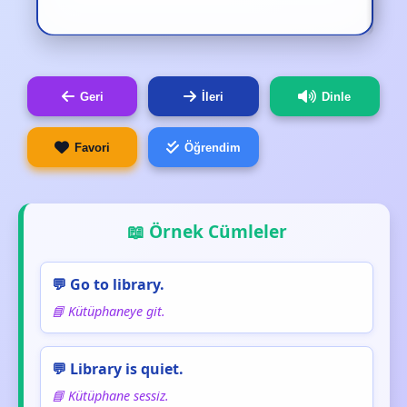
Geri
İleri
Dinle
Favori
Öğrendim
📖 Örnek Cümleler
💬 Go to library.
📘 Kütüphaneye git.
💬 Library is quiet.
📘 Kütüphane sessiz.